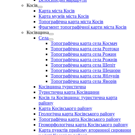
menu
Косів
Show
Карта міста Косів
sub
Карта музеїв міста Косів
menu
Топографічна карта міста Косів
Фрагмент топографічної карти міста Косів
Косівщина
Show
Села
sub
Show
Топографічна карта села Космач
menu
sub
Топографічна карта села Розтоки
menu
Топографічна карта села Рожин
Топографічна карта села Рожнів
Топографічна карта села Шепіт
Топографічна карта села Шешори
Топографічна карта села Яблунів
Топографічна карта села Яворів
Косівщина туристична
Туристична карта Косівщини
Косів та Косівщина: туристична карта
району
Карта Косівського району
Геологічна карта Косівського району
Топографічна карта Косівського району
Геоморфологічна карта Косівського району
Карта пунктів прийому вторинної сировини