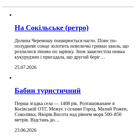
На Сокільське (ретро)
Долина Черемошу поширюється нагло. Пізнє по­
полудневе сонце золотить невеличкі гривки хвиль, що
розлилися ліниво по зарінку. Знов зашелестіла нивка
кукурудзою і пригадала, що другий беріг…
25.07.2026
Бабин туристичний
Перша згадка села — 1408 рік. Розташованане в
Косівській ОТГ, Межує з селами Город, Малий Рожен,
Соколівка, Яворів.Висота над рівнем моря 500–850
метрів. Відстань до…
23.06.2026