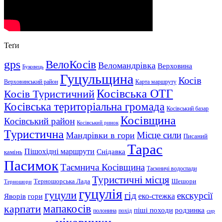
Теґи
gps
ВелоКосів
Веломандрівка
Верховина
Буковець
Гуцульщина
Косів
Верховинський район
Карта маршруту
Косівська ОТГ
Косів Туристичний
Косівська територіальна громада
Косівський базар
Косівщина
Косівський район
Косівський ринок
Туристична
Місце сили
Мандрівки в гори
Писаний
Тарас
Пішохідні маршрути
Снідавка
камінь
Пасимок
Таємнича Косівщина
Таємничі водоспади
Туристичні місця
Шешори
Терношорська Лада
Терношори
гуцулія
гуцули
гід
екскурсії
Яворів
еко-стежка
гори
мапакосів
карпати
піші походи
родзинка
полонина
похід
сир