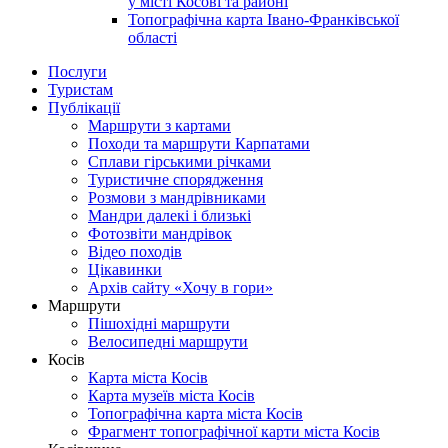
у місті Косові та районі
Топографічна карта Івано-Франківської
області
Послуги
Туристам
Публікації
Маршрути з картами
Походи та маршрути Карпатами
Сплави гірськими річками
Туристичне спорядження
Розмови з мандрівниками
Мандри далекі і близькі
Фотозвіти мандрівок
Відео походів
Цікавинки
Архів сайту «Хочу в гори»
Маршрути
Пішохідні маршрути
Велосипедні маршрути
Косів
Карта міста Косів
Карта музеїв міста Косів
Топографічна карта міста Косів
Фрагмент топографічної карти міста Косів