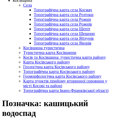
Косівщина
Села
Топографічна карта села Космач
Топографічна карта села Розтоки
Топографічна карта села Рожин
Топографічна карта села Рожнів
Топографічна карта села Шепіт
Топографічна карта села Шешори
Топографічна карта села Яблунів
Топографічна карта села Яворів
Косівщина туристична
Туристична карта Косівщини
Косів та Косівщина: туристична карта району
Карта Косівського району
Геологічна карта Косівського району
Топографічна карта Косівського району
Геоморфологічна карта Косівського району
Карта пунктів прийому вторинної сировини у
місті Косові та районі
Топографічна карта Івано-Франківської області
Позначка:
кашицький
водоспад