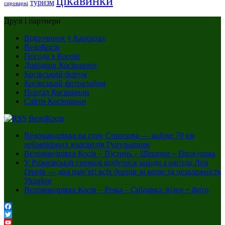
цікавинки
туризм
сироварні
Друзі і партнери
Відпочинок у Карпатах
ВелоКосів
Погода в Косові
Довідник Косівщини
Косівський форум
Косівський фотоальбом
Портал Косівщини
Сайти Косівщини
ВелоКосів
Веломандрівка на гору Спинзова — майже 70 км
неймовірних краєвидів Гуцульщини
Веломандрівка Косів – Пістинь – Шешори – Прокурава
У Рожнівській громаді відбулися заходи з нагоди Дня
Героїв — дня пам’яті всіх борців за волю та незалежність
України
Веломандрівка Косів – Річка – Снідавка: відео + фото
Facebook
Twitter