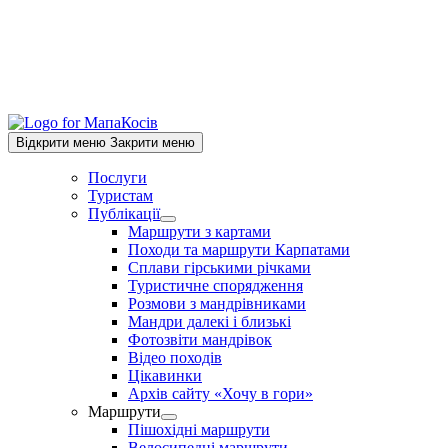
Відкрити меню
Закрити меню
Послуги
Туристам
Публікації
Show
Маршрути з картами
sub
Походи та маршрути Карпатами
menu
Сплави гірськими річками
Туристичне спорядження
Розмови з мандрівниками
Мандри далекі і близькі
Фотозвіти мандрівок
Відео походів
Цікавинки
Архів сайту «Хочу в гори»
Маршрути
Show
Пішохідні маршрути
sub
Велосипедні маршрути