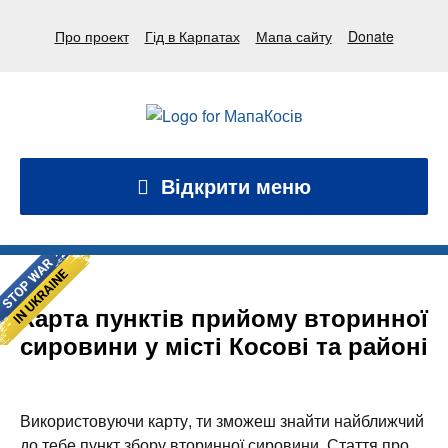
Про проект
Гід в Карпатах
Мапа сайту
Donate
Відкрити меню
Карта пунктів прийому вторинної
сировини у місті Косові та районі
Використовуючи карту, ти зможеш знайти найближчий
до тебе пункт збору вторинної сировини. Стаття про