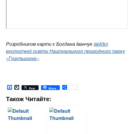
Розробником карти є Богдана Іванчук (
відділ
екологічної освіти Національного природного парку
«Гуцульщина»
.
Facebook
LiveJournal
Share
Post
Share
Також Читайте: