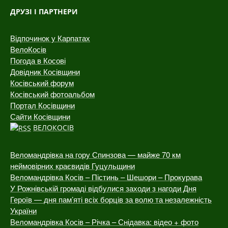
ДРУЗІ І ПАРТНЕРИ
Відпочинок у Карпатах
ВелоКосів
Погода в Косові
Довідник Косівщини
Косівський форум
Косівський фотоальбом
Портал Косівщини
Сайти Косівщини
ВЕЛОКОСІВ
Веломандрівка на гору Спинзова — майже 70 км
неймовірних краєвидів Гуцульщини
Веломандрівка Косів – Пістинь – Шешори – Прокурава
У Рожнівській громаді відбулися заходи з нагоди Дня
Героїв — дня пам’яті всіх борців за волю та незалежність
України
Веломандрівка Косів – Річка – Снідавка: відео + фото