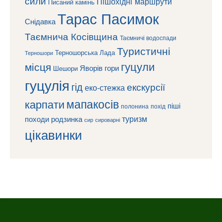
сили
Пішохідні маршрути
Писаний камінь
Тарас Пасимок
Снідавка
Таємнича Косівщина
Таємничі водоспади
Туристичні
Терношорська Лада
Терношори
гуцули
місця
Яворів
гори
Шешори
гуцулія
гід
екскурсії
еко-стежка
мапакосів
карпати
піші
полонина
похід
туризм
походи
родзинка
сироварні
сир
цікавинки