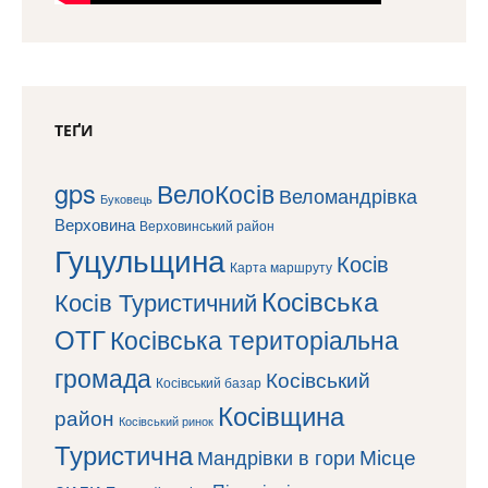
ТЕҐИ
gps
ВелоКосів
Веломандрівка
Буковець
Верховина
Верховинський район
Гуцульщина
Косів
Карта маршруту
Косівська
Косів Туристичний
ОТГ
Косівська територіальна
громада
Косівський
Косівський базар
Косівщина
район
Косівський ринок
Туристична
Місце
Мандрівки в гори