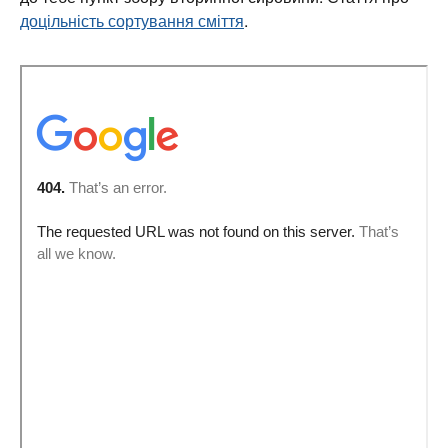
доцільність сортування сміття
.