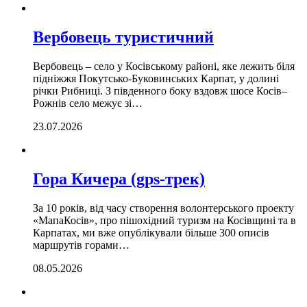
Вербовець туристичний
Вербовець – село у Косівському районі, яке лежить біля
підніжжя Покутсько-Буковинських Карпат, у долині
річки Рибниці. З південного боку вздовж шосе Косів–
Рожнів село межує зі…
23.07.2026
Гора Кичера (gps-трек)
За 10 років, від часу створення волонтерського проекту
«МапаКосів», про пішохідний туризм на Косівщині та в
Карпатах, ми вже опублікували більше 300 описів
маршрутів горами…
08.05.2026