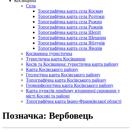
Косівщина
Села
Топографічна карта села Космач
Топографічна карта села Розтоки
Топографічна карта села Рожин
Топографічна карта села Рожнів
Топографічна карта села Шепіт
Топографічна карта села Шешори
Топографічна карта села Яблунів
Топографічна карта села Яворів
Косівщина туристична
Туристична карта Косівщини
Косів та Косівщина: туристична карта району
Карта Косівського району
Геологічна карта Косівського району
Топографічна карта Косівського району
Геоморфологічна карта Косівського району
Карта пунктів прийому вторинної сировини у
місті Косові та районі
Топографічна карта Івано-Франківської області
Позначка:
Вербовець