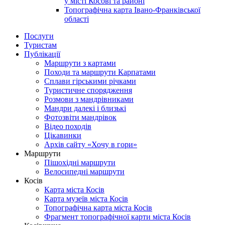
у місті Косові та районі
Топографічна карта Івано-Франківської
області
Послуги
Туристам
Публікації
Маршрути з картами
Походи та маршрути Карпатами
Сплави гірськими річками
Туристичне спорядження
Розмови з мандрівниками
Мандри далекі і близькі
Фотозвіти мандрівок
Відео походів
Цікавинки
Архів сайту «Хочу в гори»
Маршрути
Пішохідні маршрути
Велосипедні маршрути
Косів
Карта міста Косів
Карта музеїв міста Косів
Топографічна карта міста Косів
Фрагмент топографічної карти міста Косів