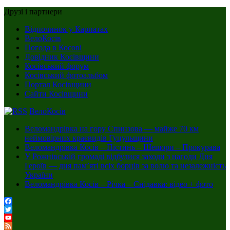
Друзі і партнери
Відпочинок у Карпатах
ВелоКосів
Погода в Косові
Довідник Косівщини
Косівський форум
Косівський фотоальбом
Портал Косівщини
Сайти Косівщини
ВелоКосів
Веломандрівка на гору Спинзова — майже 70 км
неймовірних краєвидів Гуцульщини
Веломандрівка Косів – Пістинь – Шешори – Прокурава
У Рожнівській громаді відбулися заходи з нагоди Дня
Героїв — дня пам’яті всіх борців за волю та незалежність
України
Веломандрівка Косів – Річка – Снідавка: відео + фото
Facebook
Twitter
YouTube