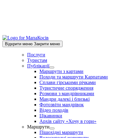
Відкрити меню
Закрити меню
Послуги
Туристам
Публікації
Show
Маршрути з картами
sub
Походи та маршрути Карпатами
menu
Сплави гірськими річками
Туристичне спорядження
Розмови з мандрівниками
Мандри далекі і близькі
Фотозвіти мандрівок
Відео походів
Цікавинки
Архів сайту «Хочу в гори»
Маршрути
Show
Пішохідні маршрути
sub
Велосипедні маршрути