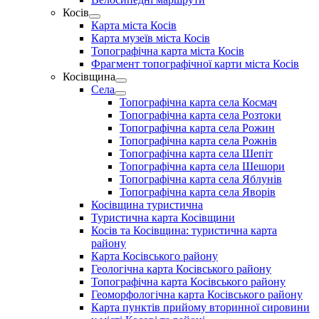
menu
Косів
Show
Карта міста Косів
sub
Карта музеїв міста Косів
menu
Топографічна карта міста Косів
Фрагмент топографічної карти міста Косів
Косівщина
Show
Села
sub
Show
Топографічна карта села Космач
menu
sub
Топографічна карта села Розтоки
menu
Топографічна карта села Рожин
Топографічна карта села Рожнів
Топографічна карта села Шепіт
Топографічна карта села Шешори
Топографічна карта села Яблунів
Топографічна карта села Яворів
Косівщина туристична
Туристична карта Косівщини
Косів та Косівщина: туристична карта
району
Карта Косівського району
Геологічна карта Косівського району
Топографічна карта Косівського району
Геоморфологічна карта Косівського району
Карта пунктів прийому вторинної сировини