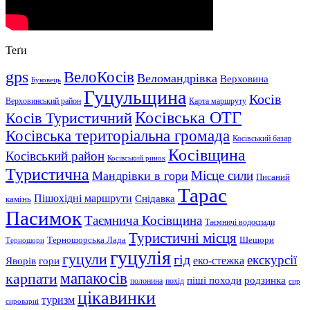
Теґи
gps
ВелоКосів
Веломандрівка
Верховина
Буковець
Гуцульщина
Косів
Верховинський район
Карта маршруту
Косівська ОТГ
Косів Туристичний
Косівська територіальна громада
Косівський базар
Косівщина
Косівський район
Косівський ринок
Туристична
Місце сили
Мандрівки в гори
Писаний
Тарас
Пішохідні маршрути
Снідавка
камінь
Пасимок
Таємнича Косівщина
Таємничі водоспади
Туристичні місця
Шешори
Терношорська Лада
Терношори
гуцулія
гуцули
гід
екскурсії
Яворів
еко-стежка
гори
мапакосів
карпати
піші походи
родзинка
полонина
похід
сир
цікавинки
туризм
сироварні