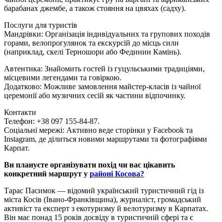
барабанах джембе, а також стояння на цвяхах (садху).
Послуги для туристів
Мандрівки: Організація індивідуальних та групових походів
горами, велопрогулянок та екскурсій до місць сили
(наприклад, скелі Терношори або Фединин Камінь).
Автентика: Знайомить гостей із гуцульськими традиціями,
місцевими легендами та говіркою.
Додатково: Можливе замовлення майстер-класів із чайної
церемонії або музичних сесій як частини відпочинку.
Контакти
Телефон: +38 097 155-84-87.
Соціальні мережі: Активно веде сторінки у Facebook та
Instagram, де ділиться новими маршрутами та фотографіями
Карпат.
Ви плануєте організувати похід чи вас цікавить
конкретний маршрут у
районі Косова?
Тарас Пасимок — відомий український туристичний гід із
міста Косів (Івано-Франківщина), журналіст, громадський
активіст та експерт з екотуризму й велотуризму в Карпатах.
Він має понад 15 років досвіду в туристичній сфері та є