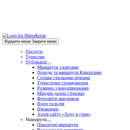
Відкрити меню
Закрити меню
Послуги
Туристам
Публікації
Show
Маршрути з картами
sub
Походи та маршрути Карпатами
menu
Сплави гірськими річками
Туристичне спорядження
Розмови з мандрівниками
Мандри далекі і близькі
Фотозвіти мандрівок
Відео походів
Цікавинки
Архів сайту «Хочу в гори»
Маршрути
Show
Пішохідні маршрути
sub
Велосипедні маршрути