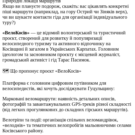
Природні локації маршрутів
Якщо ви плануєте подорож, скажіть: вас цікавлять конкретні
піші маршрути (наприклад, на гору Острий чи Зіняків верх),
чи ви шукаєте контакти гіда для організації індивідуального
туру?)
«ВелоКосів»
— це відомий волонтерський та туристичний
проєкт, створений для розвитку й популяризації
велосипедного туризму та активного відпочинку на
Косівщині й загалом в Українських Карпатах. Головним
ідеологом та засновником проєкту є місцевий журналіст,
громадський активіст і гід Тарас Пасимок.
🗺️ Що пропонує проєкт «ВелоКосів»
Платформа є головним цифровим путівником для
велосипедистів, які хочуть досліджувати Гуцульщину:
Марковані веломаршрути: наявність детальних описів,
фотографій та завантажувальних GPS-треків різної складності
(від легких прогулянкових до складних гірських маршрутів).
Велотріпи та події: організація спільних веломандрівок,
«велоднів» та тематичних велопробігів мальовничими селами
Косівського району.