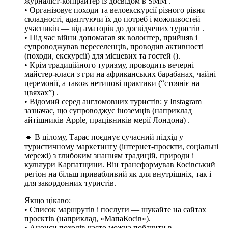
журналіст-копірайтер із досвідом в SMM .
• Організовує походи та велоекскурсії різного рівня
складності, адаптуючи їх до потреб і можливостей
учасників — від аматорів до досвідчених туристів .
• Під час війни допомагав як волонтер, прийняв і
супроводжував переселенців, проводив активності
(походи, екскурсії) для місцевих та гостей ().
• Крім традиційного туризму, проводить вечерні
майстер-класи з гри на африканських барабанах, чайні
церемонії, а також нетипові практики (“стояніє на
цвяхах”) .
• Відомий серед англомовних туристів: у Instagram
зазначає, що супроводжує іноземців (наприклад
айтішників Apple, працівників мерії Лондона) .
🔹 В цілому, Тарас поєднує сучасний підхід у
туристичному маркетингу (інтернет‑проєкти, соціальні
мережі) з глибоким знанням традицій, природи і
культури Карпатщини. Він трансформував Косівський
регіон на більш привабливий як для внутрішніх, так і
для закордонних туристів.
Якщо цікаво:
• Список маршрутів і послуги — шукайте на сайтах
проєктів (наприклад, «МапаКосів»).
• Анонси походів часто можна побачити в