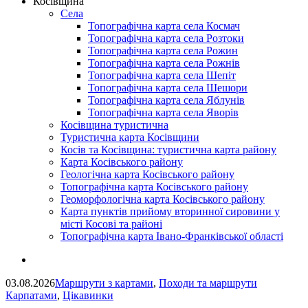
Косівщина
Села
Топографічна карта села Космач
Топографічна карта села Розтоки
Топографічна карта села Рожин
Топографічна карта села Рожнів
Топографічна карта села Шепіт
Топографічна карта села Шешори
Топографічна карта села Яблунів
Топографічна карта села Яворів
Косівщина туристична
Туристична карта Косівщини
Косів та Косівщина: туристична карта району
Карта Косівського району
Геологічна карта Косівського району
Топографічна карта Косівського району
Геоморфологічна карта Косівського району
Карта пунктів прийому вторинної сировини у
місті Косові та районі
Топографічна карта Івано-Франківської області
03.08.2026
Маршрути з картами
,
Походи та маршрути
Карпатами
,
Цікавинки