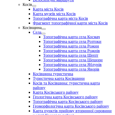
menu
Косів
Show
Карта міста Косів
sub
Карта музеїв міста Косів
menu
Топографічна карта міста Косів
Фрагмент топографічної карти міста Косів
Косівщина
Show
Села
sub
Show
Топографічна карта села Космач
menu
sub
Топографічна карта села Розтоки
menu
Топографічна карта села Рожин
Топографічна карта села Рожнів
Топографічна карта села Шепіт
Топографічна карта села Шешори
Топографічна карта села Яблунів
Топографічна карта села Яворів
Косівщина туристична
Туристична карта Косівщини
Косів та Косівщина: туристична карта
району
Карта Косівського району
Геологічна карта Косівського району
Топографічна карта Косівського району
Геоморфологічна карта Косівського району
Карта пунктів прийому вторинної сировини