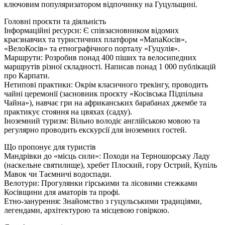
ключовим популяризатором відпочинку на Гуцульщині.
Головні проєкти та діяльність
Інформаційні ресурси: Є співзасновником відомих
краєзнавчих та туристичних платформ «МапаКосів»,
«ВелоКосів» та етнографічного порталу «Гуцулія».
Маршрути: Розробив понад 400 піших та велосипедних
маршрутів різної складності. Написав понад 1 000 публікацій
про Карпати.
Нетипові практики: Окрім класичного трекінгу, проводить
чайні церемонії (засновник проєкту «Косівська Підпільна
Чайна»), навчає гри на африканських барабанах джембе та
практикує стояння на цвяхах (садху).
Іноземний туризм: Вільно володіє англійською мовою та
регулярно проводить екскурсії для іноземних гостей.
Що пропонує для туристів
Мандрівки до «місць сили»: Походи на Терношорську Ладу
(наскельне святилище), хребет Плоский, гору Острий, Купіль
Мавок чи Таємничі водоспади.
Велотури: Прогулянки гірськими та лісовими стежками
Косівщини для аматорів та профі.
Етно-занурення: Знайомство з гуцульськими традиціями,
легендами, архітектурою та місцевою говіркою.