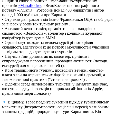
• Один зі співзасновників інформаційно‑туристичних
проєктів
«МапаКосів»
, «ВелоКосів» та етнографічного
порталу «Гуцулія». Розробив понад 400 маршрутів і автор
понад 1 000 публікацій про Карпати .
• Отримав дві грамоти від Івано‑Франківської ОДА та облради
за внесок у розвиток туризму регіону .
• Активний велоактивіст, організатор веломандрівок
спільнотою «ВелоКосів», волонтер і колишній журналіст-
копірайтер із досвідом в SMM .
• Організовує походи та велоекскурсії різного рівня
складності, адаптуючи їх до потреб і можливостей учасників
— від аматорів до досвідчених туристів .
• Під час війни допомагав як волонтер, прийняв і
супроводжував переселенців, проводив активності (походи,
екскурсії) для місцевих та гостей ().
• Крім традиційного туризму, проводить вечерні майстер-
класи з гри на африканських барабанах, чайні церемонії, а
також нетипові практики (“стояніє на цвяхах”) .
• Відомий серед англомовних туристів: у Instagram зазначає,
що супроводжує іноземців (наприклад айтішників Apple,
працівників мерії Лондона) .
В цілому, Тарас поєднує сучасний підхід у туристичному
маркетингу (інтернет‑проєкти, соціальні мережі) з глибоким
знанням традицій, природи і культури Карпатщини. Він