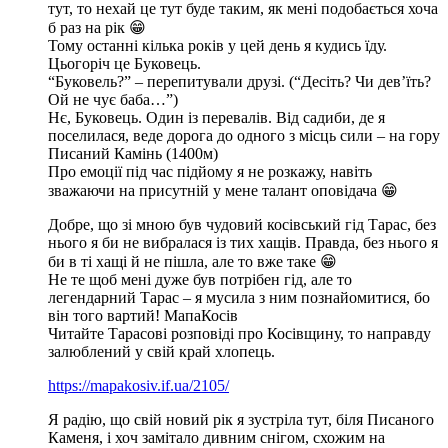
тут, то нехай це тут буде таким, як мені подобається хоча
б раз на рік 😁
Тому останні кілька років у цей день я кудись їду.
Цьогоріч це Буковець.
“Буковель?” – перепитували друзі. (“Десіть? Чи дев’їть?
Ой не чує баба…”)
Нє, Буковець. Один із перевалів. Від садиби, де я
поселилася, веде дорога до одного з місць сили – на гору
Писаний Камінь (1400м)
Про емоції під час підйому я не розкажу, навіть
зважаючи на присутній у мене талант оповідача 😁
Добре, що зі мною був чудовий косівський гід Тарас, без
нього я би не вибралася із тих хащів. Правда, без нього я
би в ті хащі й не пішла, але то вже таке 😁
Не те щоб мені дуже був потрібен гід, але то
легендарний Тарас – я мусила з ним познайомитися, бо
він того вартий! МапаКосів
Читайте Тарасові розповіді про Косівщину, то направду
залюблений у свій край хлопець.
https://mapakosiv.if.ua/2105/
Я радію, що свій новий рік я зустріла тут, біля Писаного
Каменя, і хоч замітало дивним снігом, схожим на