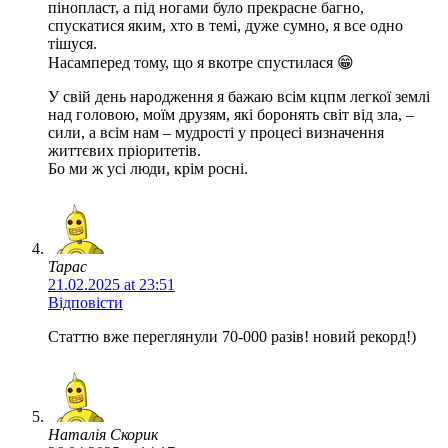
пінопласт, а під ногами було прекрасне багно,
спускатися яким, хто в темі, дуже сумно, я все одно
тішуся.
Насамперед тому, що я вкотре спустилася 😁
У свій день народження я бажаю всім кцпм легкої землі
над головою, моїм друзям, які боронять світ від зла, –
сили, а всім нам – мудрості у процесі визначення
життєвих пріоритетів.
Бо ми ж усі люди, крім росні.
Тарас
21.02.2025 at 23:51
Відповісти
Статтю вже переглянули 70-000 разів! новий рекорд!)
Наталія Скорик