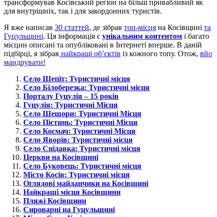
трансформував Косівський регіон на більш привабливий як
для внутрішніх, так і для закордонних туристів.
Я вже написав
30 статтей
, де зібрав
топ-місця
на Косівщині
та
Гуцульщині
. Ця інформація є
унікальним контентом
і багато
місцин описані та опубліковані в Інтернеті вперше. В даній
підбірці, я зібрав
найкращі об’єктів
із кожного топу. Отож,
вйо
мандрувати!
Село Шепіт: Туристичні місця
Село Білоберезка: Туристичні місця
Порталу Гуцулія – 15 років
Гуцулія: Туристичні Місця
Село Шешори: Туристичні Місця
Село Пістинь: Туристичні Місця
Село Космач: Туристичні Місця
Село Яворів: Туристичні місця
Село
Снідавка: Туристичні місця
Церкви на Косівщині
Село Буковець: Туристичні місця
Місто Косів: Туристичні місця
Оглядові майданчики на Косівщині
Найкращі місця Косівщини
Пляжі Косівщини
Сироварні на Гуцульщині