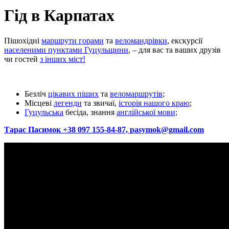
Гід в Карпатах
Пішохідні
маршрути горами
та
веломандрівки
, екскурсії
населеними пунктами Гуцульщини
, – для вас та ваших друзів
чи гостей
з інших міст!
Безліч
цікавих піших
та
веломаршрутів
;
Місцеві
легенди
та звичаї,
історія нашого краю
;
Гуцульська
бесіда, знання
англійської мови;
Тарас Пасимок +38 097 155-84-87, pasymok@gmail.com