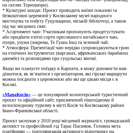
на скелях Терношори).
* Культурні заходи: Проєкт проводить виїзні показові та
безкоштовні церемонії у Косівському музеї народного
мистецтва та побуту Гуцульщини, міській бібліотеці, а також
під час місцевих свят.
* Асортимент чаю: Учасникам пропонують продегустувати
або придбати елітні сорти пресованого китайського чаю,
пуери, улуни (зокрема, Те Гуань Інь) та зелений чай.
* Атмосфера: Презентації чаю нерідко супроводжуються грою
на етнічних інструментах (варганах, африканських барабанах
джембе) та розповідями про гуцульські звичаї.
Якщо ви плануєте поїздку в Карпати, я можу допомогти вам
дізнатися, як зв’язатися з організатором, які гірські маршрути
можна поєднати з церемонією або які ще цікаві місця є в
Косові.
«МапаКосів»
— це популярний волонтерський туристичний
проєкт та офіційний сайт, присвячений пішохідному й
велосипедному туризму в місті Косів та Косівському районі
Івано-Франківської області.
Проєкт заснував у 2010 році місцевий журналіст, громадський
активіст та професійний гід Тарас Пасимок. Головна мета
платформи — популяризація активного відпочинку на