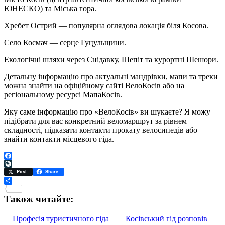
ЮНЕСКО) та Міська гора.
Хребет Острий — популярна оглядова локація біля Косова.
Село Космач — серце Гуцульщини.
Екологічні шляхи через Снідавку, Шепіт та курортні Шешори.
Детальну інформацію про актуальні мандрівки, мапи та треки
можна знайти на офіційному сайті ВелоКосів або на
регіональному ресурсі МапаКосів.
Яку саме інформацію про «ВелоКосів» ви шукаєте? Я можу
підібрати для вас конкретний веломаршрут за рівнем
складності, підказати контакти прокату велосипедів або
знайти контакти місцевого гіда.
Facebook
LiveJournal
Post
Share
Поділитися
Також читайте:
Професія туристичного гіда
Косівський гід розповів