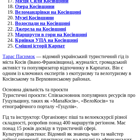
Місця Сили Косівщини
Озера Косівщини
Веломандрівки на Косівщині
Музеї Косівщини
Водоспади на Косівщині
Джерела на Косівщині
Маршрути в гори на Косівщині
Криївки УПА на Косівщині
Смішні історії Карпат
Тарас Пасимок
— відомий український туристичний гід із
міста Косів (Івано-Франківщина), журналіст, громадський
активіст та популяризатор відпочинку в Карпатах. Він є
одним із ключових експертів з екотуризму та велотуризму в
Косівському та Верховинському районах.
Основна діяльність та проєкти
Туристичні проєкти: Співзасновник популярних ресурсів про
Гуцульщину, таких як «МапаКосів», «ВелоКосів» та
етнографічного порталу «Гуцулія».
Гід та інструктор: Організовує піші та велоекскурсії різної
складності, розробив понад 400 маршрутів регіоном. Має
понад 15 років досвіду в туристичній сфері.
Культурні практики: Відомий як знавець чаю та майстер
чайної церемонії, практикує гру на варгані та африканських