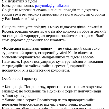
Як зв’язатися з гідом
Електронна пошта:
pasymok@gmail.com
Соціальні мережі: Актуальні анонси походів та відкритих
зборів груп регулярно з’являються на його особистій сторінці
у Facebook та в Instagram.
Якщо ви плануєте поїздку, я можу підказати цікаві локації в
Косові, розклад місцевих музеїв або допомогти обрати легкий
чи складний маршрут для першого знайомства з краєм. Який
саме формат відпочинку вас цікавить?
«Косівська підпільна чайна»
— це унікальний культурно-
туристичний проєкт, створений у місті Косів відомим
місцевим журналістом, мандрівником та гідом Тарасом
Пасимком. Проєкт популяризує культуру якісного чаювання
та традиційні китайські чайні церемонії, гармонійно
поєднуючи їх із карпатським колоритом.
Особливості проєкту
* Концепція: Попри назву, проєкт не є класичним закритим
закладом; це мобільний та відкритий формат популяризації
чайної культури.
* Чаювання в горах: Організатор часто проводить чайні
церемонії безпосередньо під час туристичних походів
Карпатами, біля водоспадів або на «місцях сили» (наприклад,