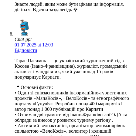
Знаєте людей, яким може бути цікава ця інформація,
діліться. Вдячна заздалегідь 🌹
Chat-gpt
01.07.2025 at 12:03
Відповісти
Тарас Пасимок — це український туристичний гід з
Косова (Івано‑Франківщина), журналіст, громадський
активіст і мандрівник, який уже понад 15 років
популяризує Карпати.
📍 Основні факти:
• Один зі співзасновників інформаційно‑туристичних
проєктів «МапаКосів», «ВелоКосів» та етнографічного
порталу «Гуцулія». Розробив понад 400 маршрутів і
автор понад 1 000 публікацій про Карпати .
• Отримав дві грамоти від Івано‑Франківської ОДА та
облради за внесок у розвиток туризму регіону .
• Активний велоактивіст, організатор веломандрівок
спільнотою «ВелоКосів», волонтер і колишній