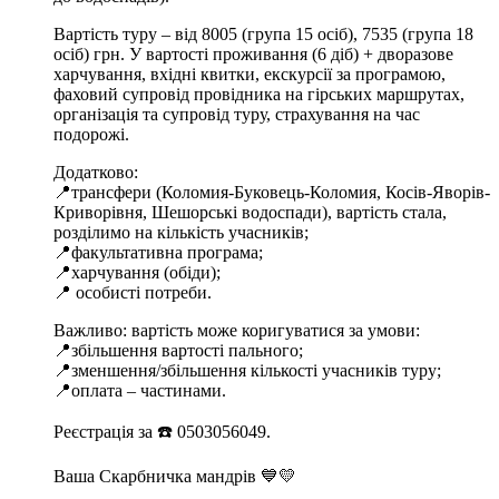
Вартість туру – від 8005 (група 15 осіб), 7535 (група 18
осіб) грн. У вартості проживання (6 діб) + дворазове
харчування, вхідні квитки, екскурсії за програмою,
фаховий супровід провідника на гірських маршрутах,
організація та супровід туру, страхування на час
подорожі.
Додатково:
📍трансфери (Коломия-Буковець-Коломия, Косів-Яворів-
Криворівня, Шешорські водоспади), вартість стала,
розділимо на кількість учасників;
📍факультативна програма;
📍харчування (обіди);
📍 особисті потреби.
Важливо: вартість може коригуватися за умови:
📍збільшення вартості пального;
📍зменшення/збільшення кількості учасників туру;
📍оплата – частинами.
Реєстрація за ☎️ 0503056049.
Ваша Скарбничка мандрів 💙💛