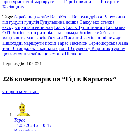
про туристичні маршрути
Гарні новини
Розкрити
Косівщину
Tags:
барабани джембе
ВелоКосів
Веломандрівка
Верховина
гід
гуцули
гуцулія
Гуцульщина
дошка Садху
еко-стежка
екскурсії
китайський чай
Косів
Косів Туристичний
Косівська
ОТГ
Косівська територіальна громада
Косівський базар
мандрівник
мапакосів
Острий
Писаний камінь
піші походи
Пішохідні маршрути
похід
Тарас Пасимок
Терношорська Лада
топ-10 гойдалок в карпатах
топ-10 церков у Карпатах
туризм
цвяхостояння
чайна церемонія
Шешори
Переглядів: 102 021
226 коментарів на “Гід в Карпатах”
Comment
Старіші коментарі
navigation
Тарас
14.05.2024 at 10:45
Відповісти