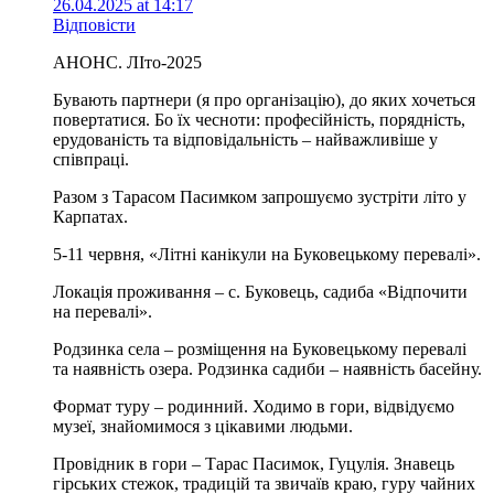
26.04.2025 at 14:17
Відповісти
АНОНС. ЛІто-2025
Бувають партнери (я про організацію), до яких хочеться
повертатися. Бо їх чесноти: професійність, порядність,
ерудованість та відповідальність – найважливіше у
співпраці.
Разом з Тарасом Пасимком запрошуємо зустріти літо у
Карпатах.
5-11 червня, «Літні канікули на Буковецькому перевалі».
Локація проживання – с. Буковець, садиба «Відпочити
на перевалі».
Родзинка села – розміщення на Буковецькому перевалі
та наявність озера. Родзинка садиби – наявність басейну.
Формат туру – родинний. Ходимо в гори, відвідуємо
музеї, знайомимося з цікавими людьми.
Провідник в гори – Тарас Пасимок, Гуцулія. Знавець
гірських стежок, традицій та звичаїв краю, гуру чайних