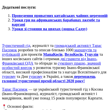
Додаткові послуги:
Проведення приватних китайських чайних церемоній
Уроки гри на африканських барабанах джембе та
варгані
Уроки зі стояння на цвяхах (дошка Садху)
Туристичний гід
, журналіст та
громадський активіст Тарас
Пасимок
розробив та описав близько 1000
маршрутів та
публікацій
для проектів
МапаКосів
,
ВелоКосів,
Гуцулія
та
інших косівських сайтів і отримав
дві грамоти від Івано-
Франківської ОДА
та облради за
сумлінну працю, значний
особистий внесок
у розвиток туризму Івано-Франківської
області, високий професіоналізм та з нагоди Всесвітнього для
туризму
та Дня
туризму
в Україні, а також
переможець
головної туристичної премії області 2020 року!
Тарас Пасимок
— це український туристичний гід з Косова
(Івано‑Франківщина), журналіст, громадський активіст і
мандрівник, який уже понад 15 років популяризує Карпати.
Основні факти: