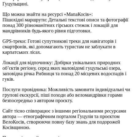
Гуцульщині.
Що можна знайти на ресурсі «МапаКосів»:
Пішохідні маршрути: Детальні текстові описи та фотографії
понад 300 різноманітних гірських стежок і локацій для
мандрівників будь-якого рівня підготовки.
GPS-треки: Готові супутникові треки для навігаторів і
смартфонів, які допомагають туристам не заблукати в
карпатських лісах.
Локації для відпочинку: Добірки унікальних природних
об’єктів регіону, серед яких маловідомі гуцульські озера,
заповідна річка Рибниця та понад 20 місцевих водоспадів і
гуків.
Послуги провідника: Можливість замовити індивідуальні чи
групові екскурсії, піші походи або веломандрівки горами
безпосередньо з автором проєкту.
Сайт тісно співпрацює з іншими регіональними ресурсами
автора — етнографічним порталом Гуцулія та проєктом
ВелоКосів, створюючи повну базу знань для подорожей
Косівщиною.