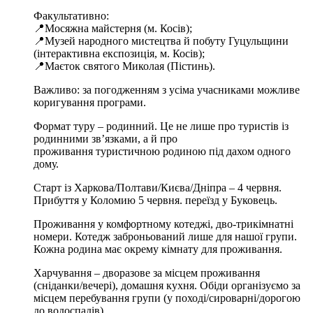
Факультативно:
📍Мосяжна майстерня (м. Косів);
📍Музей народного мистецтва й побуту Гуцульщини
(інтерактивна експозиція, м. Косів);
📍Маєток святого Миколая (Пістинь).
Важливо: за погодженням з усіма учасниками можливе
коригування програми.
Формат туру – родинний. Це не лише про туристів із
родинними зв’язками, а й про
проживання туристичною родиною під дахом одного
дому.
Старт із Харкова/Полтави/Києва/Дніпра – 4 червня.
Прибуття у Коломию 5 червня. переїзд у Буковець.
Проживання у комфортному котеджі, дво-трикімнатні
номери. Котедж заброньований лише для нашої групи.
Кожна родина має окрему кімнату для проживання.
Харчування – дворазове за місцем проживання
(сніданки/вечері), домашня кухня. Обіди організуємо за
місцем перебування групи (у поході/сироварні/дорогою
до водоспадів).