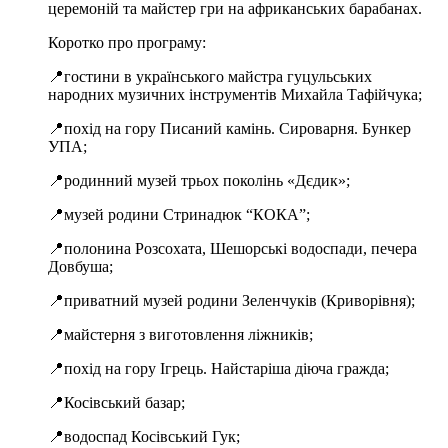
церемоній та майстер гри на африканських барабанах.
Коротко про програму:
📍гостини в українського майстра гуцульських
народних музичних інструментів Михайла Тафійчука;
📍похід на гору Писаний камінь. Сироварня. Бункер
УПА;
📍родинний музей трьох поколінь «Дєдик»;
📍музей родини Стринадюк “КОКА”;
📍полонина Розсохата, Шешорські водоспади, печера
Довбуша;
📍приватний музей родини Зеленчуків (Криворівня);
📍майстерня з виготовлення ліжників;
📍похід на гору Ігрець. Найстаріша діюча гражда;
📍Косівський базар;
📍водоспад Косівський Гук;