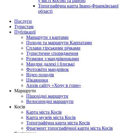
у місті Косові та районі
Топографічна карта Івано-Франківської
області
Послуги
Туристам
Публікації
Маршрути з картами
Походи та маршрути Карпатами
Сплави гірськими річками
Туристичне спорядження
Розмови з мандрівниками
Мандри далекі і близькі
Фотозвіти мандрівок
Відео походів
Цікавинки
Архів сайту «Хочу в гори»
Маршрути
Пішохідні маршрути
Велосипедні маршрути
Косів
Карта міста Косів
Карта музеїв міста Косів
Топографічна карта міста Косів
Фрагмент топографічної карти міста Косів