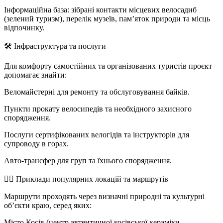
Інформаційна база: зібрані контакти місцевих велосадиб
(зелений туризм), перелік музеїв, пам’яток природи та місць
відпочинку.
🛠️ Інфраструктура та послуги
Для комфорту самостійних та організованих туристів проєкт
допомагає знайти:
Веломайстерні для ремонту та обслуговування байків.
Пункти прокату велосипедів та необхідного захисного
спорядження.
Послуги сертифікованих велогідів та інструкторів для
супроводу в горах.
Авто-трансфер для груп та їхнього спорядження.
🚴‍♂️ Приклади популярних локацій та маршрутів
Маршрути проходять через визначні природні та культурні
об’єкти краю, серед яких:
Місто Косів (центр автентичної косівської кераміки