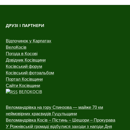
ДРУЗІ І ПАРТНЕРИ
Відпочинок у Карпатах
ВелоКосів
Погода в Косові
Довідник Косівщини
Косівський форум
Косівський фотоальбом
Портал Косівщини
Сайти Косівщини
ВЕЛОКОСІВ
Веломандрівка на гору Спинзова — майже 70 км
неймовірних краєвидів Гуцульщини
Веломандрівка Косів – Пістинь – Шешори – Прокурава
У Рожнівській громаді відбулися заходи з нагоди Дня