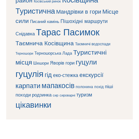
Косівський ринок
Туристична
Місце
Мандрівки в гори
сили
Пішохідні маршрути
Писаний камінь
Тарас Пасимок
Снідавка
Таємнича Косівщина
Таємничі водоспади
Туристичні
Терношорська Лада
Терношори
гуцули
місця
Яворів
гори
Шешори
гуцулія
гід
екскурсії
еко-стежка
мапакосів
карпати
піші
полонина
похід
туризм
походи
родзинка
сироварні
сир
цікавинки