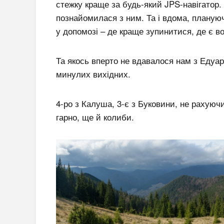
стежку краще за будь-який JPS-навігатор. 
познайомилася з ним. Та і вдома, плануюч
у допомозі – де краще зупинитися, де є вод
Та якось вперто не вдавалося нам з Едуар
минулих вихідних.
4-ро з Калуша, 3-є з Буковини, не рахуючи
гарно, ще й колиби.