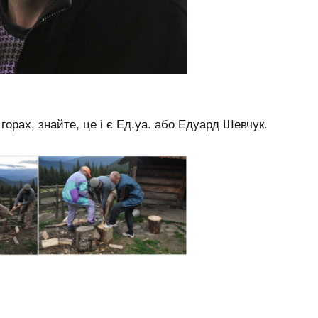
горах, знайте, це і є Ед.уа. або Едуард Шевчук.