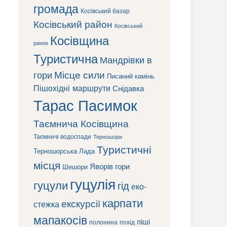
громада
Косівський базар
Косівський район
Косівський
Косівщина
ринок
Туристична
Мандрівки в
Місце сили
гори
Писаний камінь
Пішохідні маршрути
Снідавка
Тарас Пасимок
Таємнича Косівщина
Таємничі водоспади
Терношори
Туристичні
Терношорська Лада
місця
Яворів
гори
Шешори
гуцулія
гуцули
гід
еко-
карпати
екскурсії
стежка
мапакосів
піші
полонина
похід