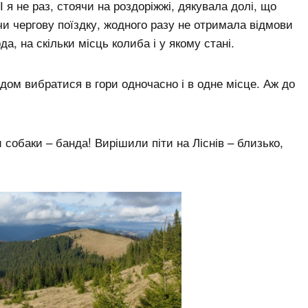
І я не раз, стоячи на роздоріжжі, дякувала долі, що
и чергову поїздку, жодного разу не отримала відмови
а, на скільки місць колиба і у якому стані.
дом вибратися в гори одночасно і в одне місце. Аж до
 собаки – банда! Вирішили піти на Ліснів – близько,