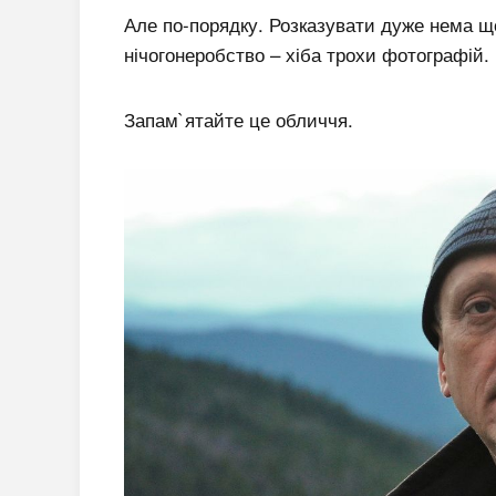
Але по-порядку. Розказувати дуже нема що 
нічогонеробство – хіба трохи фотографій.
Запам`ятайте це обличчя.