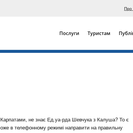
Про 
Послуги
Туристам
Публі
 Карпатами, не знає Ед.уа-рда Шевчука з Калуша? То є
може в телефонному режимі направити на правильну