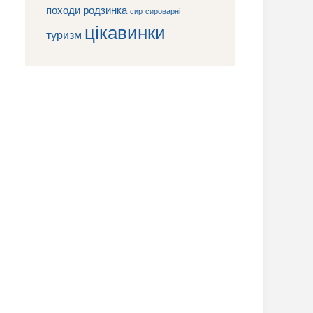
походи
родзинка
сироварні
сир
цікавинки
туризм