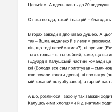
Цельсієм. А вдень навіть до 20 подекуди.
От яка погода, такий і настрій – благодать
В горах завжди відпочиваю душею. А цього
так – йшла недалеко й з легким рюкзаком
вів, що тоді перейматися?), ні про час (Ед
того стовпа – він спокійний, каже, що вст
(Едуард в Калушській частині команди це 
їжі (Володя все сам приготував – смачнющу
вже почали колоти дрова), ні про ватру (зн
мій коханий потурбувався), а гарний настрі
А шо, розлінюся і захочу так завжди ходи
Калушськими хлопцями й дівчатами ходити 