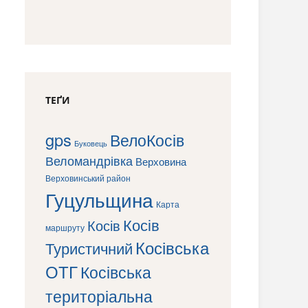
ТЕҐИ
gps
ВелоКосів
Буковець
Веломандрівка
Верховина
Верховинський район
Гуцульщина
Карта
Косів
Косів
маршруту
Косівська
Туристичний
ОТГ
Косівська
територіальна