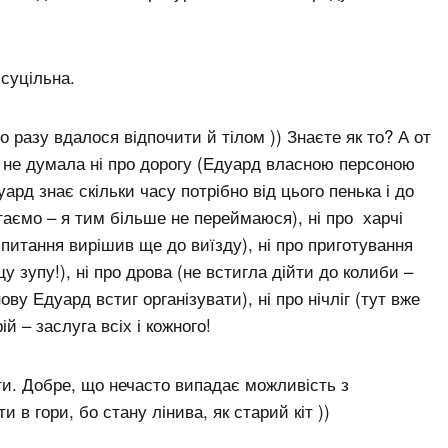
 суцільна.
 разу вдалося відпочити й тілом )) Знаєте як то? А от
, не думала ні про дорогу (Едуард власною персоною
уард знає скільки часу потрібно від цього пенька і до
игаємо – я тим більше не переймаюся), ні про харчі
питання вирішив ще до виїзду), ні про приготування
 зупу!), ні про дрова (не встигла дійти до колиби –
ову Едуард встиг організувати), ні про нічліг (тут вже
й – заслуга всіх і кожного!
ти. Добре, що нечасто випадає можливість з
в гори, бо стану лінива, як старий кіт ))