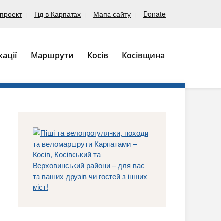
проект
Гід в Карпатах
Мапа сайту
Donate
кації
Маршрути
Косів
Косівщина