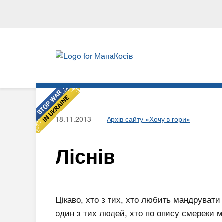
18.11.2013
Архів сайту «Хочу в гори»
Ліснів
Цікаво, хто з тих, хто любить мандрувати
один з тих людей, хто по опису смереки 