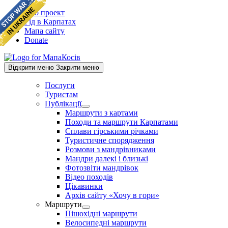
Skip
Про проект
to
Гід в Карпатах
content
Мапа сайту
Donate
Відкрити меню
Закрити меню
Послуги
Туристам
Публікації
Show
Маршрути з картами
sub
Походи та маршрути Карпатами
menu
Сплави гірськими річками
Туристичне спорядження
Розмови з мандрівниками
Мандри далекі і близькі
Фотозвіти мандрівок
Відео походів
Цікавинки
Архів сайту «Хочу в гори»
Маршрути
Show
Пішохідні маршрути
sub
Велосипедні маршрути
menu