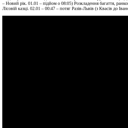
– Новий рік. 01.01 – підйом о 08:05) Розкладення багаття, ранк
Лісовій казці. 02.01 – 00:47 – потяг Разів-Львів (з Квасів до Ів