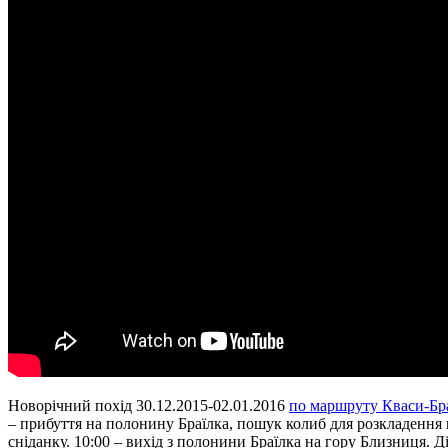
Новорічний похід 30.12.2015-02.01.2016
по маршруту Кваси-Бр
– прибуття на полонину Браїлка, пошук колиб для розкладення н
сніданку. 10:00 – вихід з полонини Браїлка на гору Близниця. 