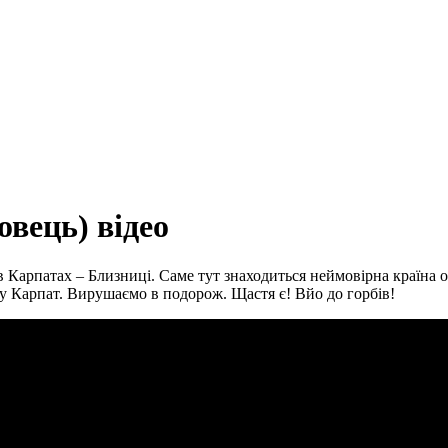
овець) відео
в Карпатах – Близниці. Саме тут знаходиться неймовірна країна 
 Карпат. Вирушаємо в подорож. Щастя є! Вйо до горбів!