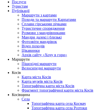
Послуги
Туристам
Публікації
Маршрути з картами
Походи та маршрути Карпатами
Сплави гірськими річками
Туристичне спорядження
Розмови з мандрівниками
Мандри далекі і близькі
Фотозвіти мандрівок
Відео походів
Цікавинки
Архів сайту «Хочу в гори»
Маршрути
Пішохідні маршрути
Велосипедні маршрути
Косів
Карта міста Косів
Карта музеїв міста Косів
Топографічна карта міста Косів
Фрагмент топографічної карти міста Косів
Косівщина
Села
Топографічна карта села Космач
Топографічна карта села Розтоки