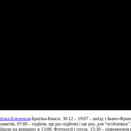
аїлка-Близниця
-Браїлка-Кваси. 30.12 – 19:07 – виїзд з Івано-Фран
аметів. 07:00 – підйом, ще раз підйом) і ще раз, для “особливих
Дійшли на вершину в 13:00. Фотосесії і спуск. 15:30 – поверненн