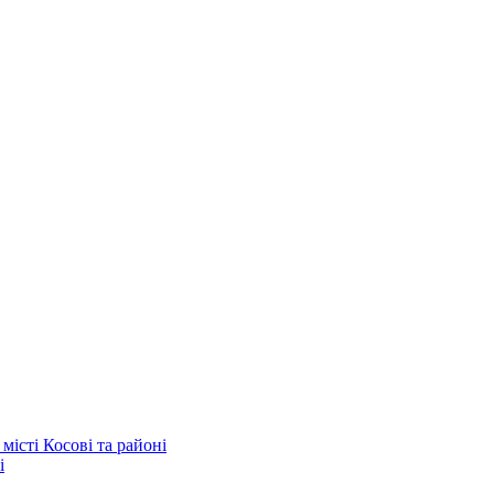
істі Косові та районі
і