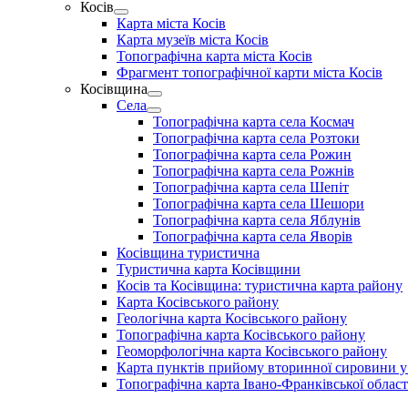
Косів
Show
Карта міста Косів
sub
Карта музеїв міста Косів
menu
Топографічна карта міста Косів
Фрагмент топографічної карти міста Косів
Косівщина
Show
Села
sub
Show
Топографічна карта села Космач
menu
sub
Топографічна карта села Розтоки
menu
Топографічна карта села Рожин
Топографічна карта села Рожнів
Топографічна карта села Шепіт
Топографічна карта села Шешори
Топографічна карта села Яблунів
Топографічна карта села Яворів
Косівщина туристична
Туристична карта Косівщини
Косів та Косівщина: туристична карта району
Карта Косівського району
Геологічна карта Косівського району
Топографічна карта Косівського району
Геоморфологічна карта Косівського району
Карта пунктів прийому вторинної сировини у м
Топографічна карта Івано-Франківської област