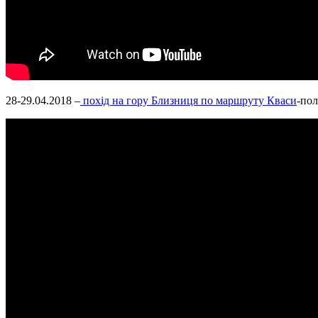
28-29.04.2018 –
похід на гору Близниця по маршруту Кваси
-пол