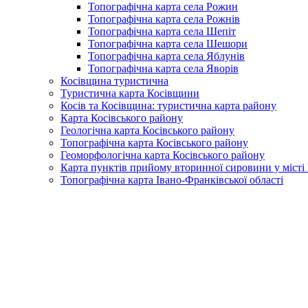
Топографічна карта села Рожин
Топографічна карта села Рожнів
Топографічна карта села Шепіт
Топографічна карта села Шешори
Топографічна карта села Яблунів
Топографічна карта села Яворів
Косівщина туристична
Туристична карта Косівщини
Косів та Косівщина: туристична карта району
Карта Косівського району
Геологічна карта Косівського району
Топографічна карта Косівського району
Геоморфологічна карта Косівського району
Карта пунктів прийому вторинної сировини у місті 
Топографічна карта Івано-Франківської області