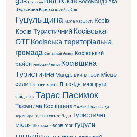
gps
ВелоКосів
Веломандрівка
Буковець
Верховина
Верховинський район
Гуцульщина
Косів
Карта маршруту
Косівська
Косів Туристичний
ОТГ
Косівська територіальна
громада
Косівський
Косівський базар
Косівщина
район
Косівський ринок
Туристична
Місце
Мандрівки в гори
сили
Пішохідні маршрути
Писаний камінь
Тарас Пасимок
Снідавка
Таємнича Косівщина
Таємничі водоспади
Туристичні
Терношорська Лада
Терношори
гуцули
місця
Яворів
гори
Шешори
гуцулія
гід
екскурсії