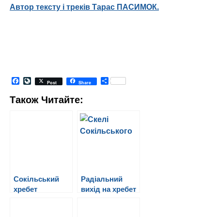
Автор тексту і треків Тарас ПАСИМОК.
Facebook
LiveJournal
Share
Post
Share
Також Читайте:
Сокільський
Радіальний
хребет
вихід на хребет
Сокільський