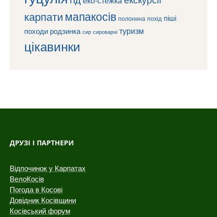
еко-стежка
мапакосів
карпати
піші
полонина
похід
туризм
походи
родзинка
сироварні
сир
цікавинки
ДРУЗІ І ПАРТНЕРИ
Відпочинок у Карпатах
ВелоКосів
Погода в Косові
Довідник Косівщини
Косівський форум