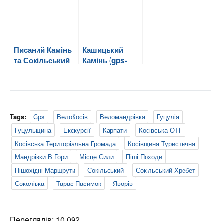
Писаний Камінь
Кашицький
та Сокільський
Камінь (gps-
трек)
Tags:
Gps
ВелоКосів
Веломандрівка
Гуцулія
Гуцульщина
Екскурсії
Карпати
Косівська ОТГ
Косівська Територіальна Громада
Косівщина Туристична
Мандрівки В Гори
Місце Сили
Піші Походи
Пішохідні Маршрути
Сокільський
Сокільський Хребет
Соколівка
Тарас Пасимок
Яворів
Переглядів: 10 092