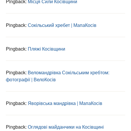
Pingback:
Місця Сили Косівщини
Pingback:
Сокільський хребет | МапаКосів
Pingback:
Пляжі Косівщини
Pingback:
Веломандрівка Сокільським хребтом:
фотографії | ВелоКосів
Pingback:
Яворівська мандрівка | МапаКосів
Pingback:
Оглядові майданчики на Косівщині