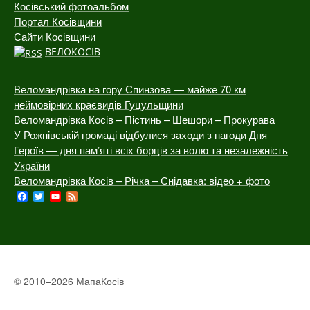
Косівський фотоальбом
Портал Косівщини
Сайти Косівщини
ВЕЛОКОСІВ
Веломандрівка на гору Спинзова — майже 70 км
неймовірних краєвидів Гуцульщини
Веломандрівка Косів – Пістинь – Шешори – Прокурава
У Рожнівській громаді відбулися заходи з нагоди Дня
Героїв — дня пам’яті всіх борців за волю та незалежність
України
Веломандрівка Косів – Річка – Снідавка: відео + фото
Facebook
Twitter
YouTube
Feed
Channel
© 2010–2026 МапаКосів