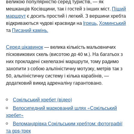
великою популярністю серед туристів, — як
мешканців Косівщини, так і гостей з інших міст.
Піший
маршрут
є досить простий і легкий. З вершини хребта
відкриваються чудові краєвиди на
Ігрець
,
Хоминський
та
Писаний камінь.
Серед цікавинок
— велика кількість мальовничих
пісковикових скель (висотою до 40 м.). На багатьох з
них прокладені скелелазні маршрути, тому радимо
захопити з собою альпіністичну мотузку, метрів так з
50, альпіністичну систему і кілька карабінів, —
додатковий викид адреналіну гарантовано.
Сокільський хребет (відео)
Велосипедний маркований шлях «Сокільський
хребет»
Веломандрівка Сокільським хребтом: фотографії
та gps-трек