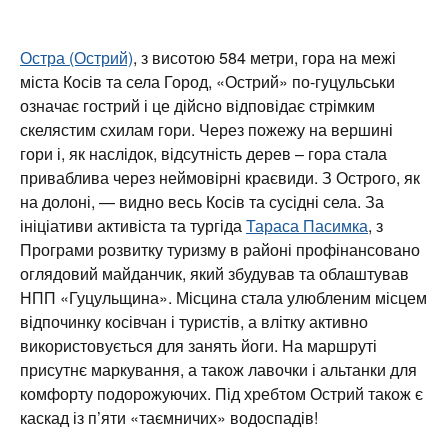
Остра (Острий)
, з висотою 584 метри, гора на межі
міста Косів та села Город, «Острий» по-гуцульськи
означає гострий і це дійсно відповідає стрімким
скелястим схилам гори. Через пожежу на вершині
гори і, як наслідок, відсутність дерев – гора стала
приваблива через неймовірні краєвиди. З Острого, як
на долоні, — видно весь Косів та сусідні села. За
ініціативи активіста та тургіда
Тараса Пасимка
, з
Програми розвитку туризму в районі профінансовано
оглядовий майданчик, який збудував та облаштував
НПП «Гуцульщина». Місцина стала улюбленим місцем
відпочинку косівчан і туристів, а влітку активно
використовується для занять йоги. На маршруті
присутнє маркування, а також лавочки і альтанки для
комфорту подорожуючих. Під хребтом Острий також є
каскад із п’яти «таємничих» водоспадів!