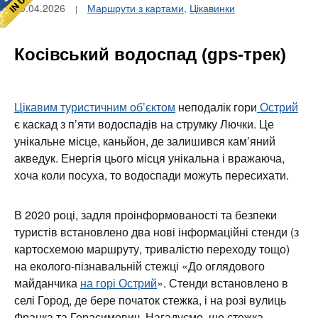
09.04.2026
Маршрути з картами
,
Цікавинки
Косівський водоспад (gps-трек)
Цікавим туристичним об’єктом
неподалік гори
Острий
є каскад з п’яти водоспадів на струмку Лючки. Це
унікальне місце, каньйон, де залишився кам’яний
акведук. Енергія цього місця унікальна і вражаюча,
хоча коли посуха, то водоспади можуть пересихати.
В 2020 році, задля проінформованості та безпеки
туристів встановлено два нові інформаційні стенди (з
картосхемою маршруту, тривалістю переходу тощо)
на еколого-пізнавальній стежці «До оглядового
майданчика
на горі Острий
». Стенди встановлено в
селі Город, де бере початок стежка, і на розі вулиць
Франка та Герасимович. Нагадуємо, що стежка