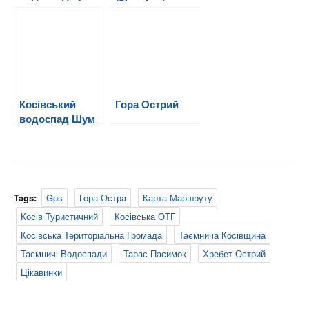
Косові (gps-
треки)
Косівський
Гора Острий
водоспад Шум
(gps-трек)
Tags:
Gps
Гора Остра
Карта Маршруту
Косів Туристичний
Косівська ОТГ
Косівська Територіальна Громада
Таємнича Косівщина
Таємничі Водоспади
Тарас Пасимок
Хребет Острий
Цікавинки