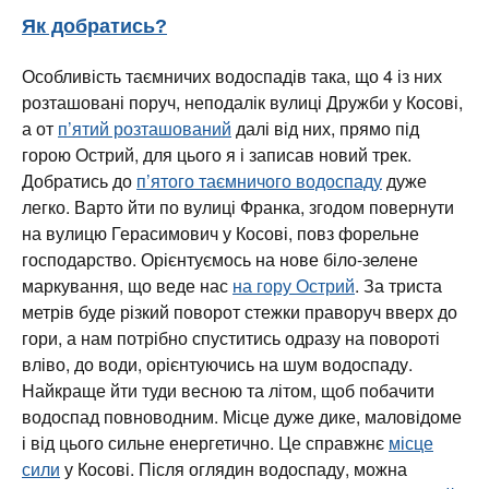
Як добратись?
Особливість таємничих водоспадів така, що 4 із них
розташовані поруч, неподалік вулиці Дружби у Косові,
а от
п’ятий розташований
далі від них, прямо під
горою Острий, для цього я і записав новий трек.
Добратись до
п’ятого таємничого водоспаду
дуже
легко. Варто йти по вулиці Франка, згодом повернути
на вулицю Герасимович у Косові, повз форельне
господарство. Орієнтуємось на нове біло-зелене
маркування, що веде нас
на гору Острий
. За триста
метрів буде різкий поворот стежки праворуч вверх до
гори, а нам потрібно спуститись одразу на повороті
вліво, до води, орієнтуючись на шум водоспаду.
Найкраще йти туди весною та літом, щоб побачити
водоспад повноводним. Місце дуже дике, маловідоме
і від цього сильне енергетично. Це справжнє
місце
сили
у Косові. Після оглядин водоспаду, можна