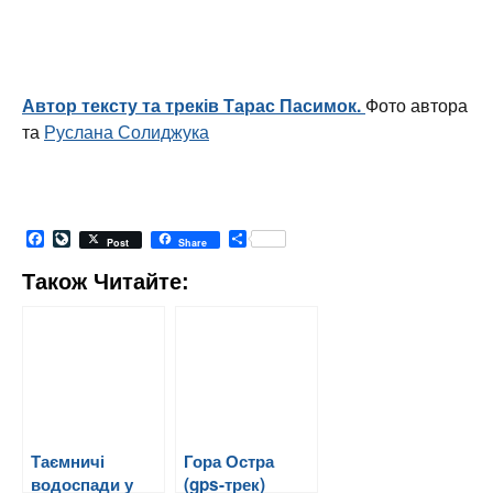
Автор тексту та треків Тарас Пасимок.
Фото автора
та
Руслана Солиджука
Facebook
LiveJournal
Share
Post
Share
Також Читайте:
Таємничі
Гора Остра
водоспади у
(gps-трек)