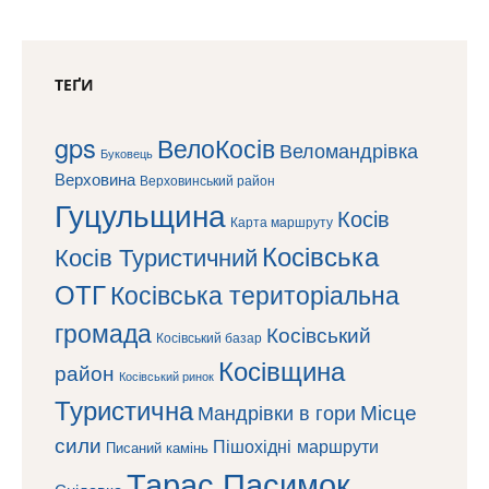
ТЕҐИ
gps
ВелоКосів
Веломандрівка
Буковець
Верховина
Верховинський район
Гуцульщина
Косів
Карта маршруту
Косівська
Косів Туристичний
ОТГ
Косівська територіальна
громада
Косівський
Косівський базар
Косівщина
район
Косівський ринок
Туристична
Місце
Мандрівки в гори
сили
Пішохідні маршрути
Писаний камінь
Тарас Пасимок