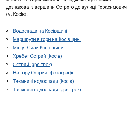
дознакова із вершини Острого до вулиці Герасимович
(м. Косів).
Водоспади на Косівщині
Маршрути в гори на Косівщині
Місця Сили Косівщини
Хребет Острий (Косів)
Острий (gps-трек)
На гору Острий: фотографії
Таємничі водоспади (Косів)
Таємничі водоспади (gps-трек)