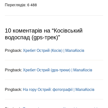
Переглядів: 6 488
10 коментарів на “Косівський
водоспад (gps-трек)”
Pingback:
Хребет Острий (Косів) | МапаКосів
Pingback:
Хребет Острий (gps-треки) | МапаКосів
Pingback:
На гору Острий: фотографії | МапаКосів