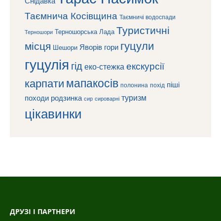
Снідавка
Таємнича Косівщина
Таємничі водоспади
Туристичні
Терношорська Лада
Терношори
гуцули
місця
Яворів
гори
Шешори
гуцулія
гід
екскурсії
еко-стежка
мапакосів
карпати
піші
полонина
похід
туризм
походи
родзинка
сироварні
сир
цікавинки
ДРУЗІ І ПАРТНЕРИ