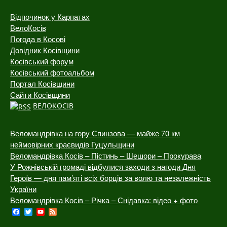
Відпочинок у Карпатах
ВелоКосів
Погода в Косові
Довідник Косівщини
Косівський форум
Косівський фотоальбом
Портал Косівщини
Сайти Косівщини
ВЕЛОКОСІВ
Веломандрівка на гору Спинзова — майже 70 км
неймовірних краєвидів Гуцульщини
Веломандрівка Косів – Пістинь – Шешори – Прокурава
У Рожнівській громаді відбулися заходи з нагоди Дня
Героїв — дня пам’яті всіх борців за волю та незалежність
України
Веломандрівка Косів – Річка – Снідавка: відео + фото
Facebook
Twitter
YouTube
Feed
Channel