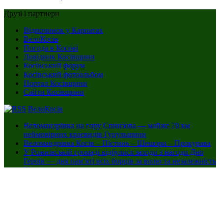
Друзі і партнери
Відпочинок у Карпатах
ВелоКосів
Погода в Косові
Довідник Косівщини
Косівський форум
Косівський фотоальбом
Портал Косівщини
Сайти Косівщини
ВелоКосів
Веломандрівка на гору Спинзова — майже 70 км
неймовірних краєвидів Гуцульщини
Веломандрівка Косів – Пістинь – Шешори – Прокурава
У Рожнівській громаді відбулися заходи з нагоди Дня
Героїв — дня пам’яті всіх борців за волю та незалежність
України
Веломандрівка Косів – Річка – Снідавка: відео + фото
Facebook
Twitter
YouTube