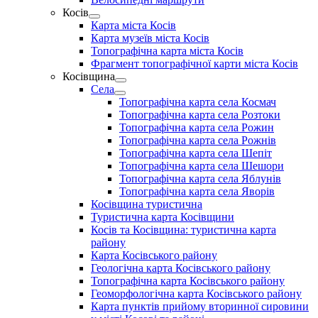
menu
Косів
Show
Карта міста Косів
sub
Карта музеїв міста Косів
menu
Топографічна карта міста Косів
Фрагмент топографічної карти міста Косів
Косівщина
Show
Села
sub
Show
Топографічна карта села Космач
menu
sub
Топографічна карта села Розтоки
menu
Топографічна карта села Рожин
Топографічна карта села Рожнів
Топографічна карта села Шепіт
Топографічна карта села Шешори
Топографічна карта села Яблунів
Топографічна карта села Яворів
Косівщина туристична
Туристична карта Косівщини
Косів та Косівщина: туристична карта
району
Карта Косівського району
Геологічна карта Косівського району
Топографічна карта Косівського району
Геоморфологічна карта Косівського району
Карта пунктів прийому вторинної сировини