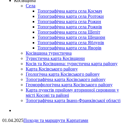
Косівщина
Села
Топографічна карта села Космач
Топографічна карта села Розтоки
Топографічна карта села Рожин
Топографічна карта села Рожнів
Топографічна карта села Шепіт
Топографічна карта села Шешори
Топографічна карта села Яблунів
Топографічна карта села Яворів
Косівщина туристична
Туристична карта Косівщини
Косів та Косівщина: туристична карта району
Карта Косівського району
Геологічна карта Косівського району
Топографічна карта Косівського району
Геоморфологічна карта Косівського району
Карта пунктів прийому вторинної сировини у
місті Косові та районі
Топографічна карта Івано-Франківської області
01.04.2025
Походи та маршрути Карпатами