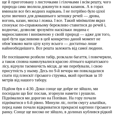
ще й приготовану з листочками і гілочками і всім решту, чого
природа сама зволила докинути в наш казанок. А в горах
вминали все без жодних нарікань. І не потрібно було цілої
купи звичних для домашнього затишку речей — дрова,
вогонь, казан, миска і ложка. І все. Такий мінімалізм якраз
спонукає по-справжньому бережливо ставитися до речей і,
водночас, дозволяє зрозуміти наскільки людина є
марнославною і виніженою у своїй природі — адже для того,
щоб бути щасливими в цей конкретно даний момент не
обов’язково мати цілу купу всього — достатньо лише
найнеобхіднішого. Все решта залежить від самої людини.
Не поспішаючи розбили табір, розклали багаття, і повечеряли,
а також сповна намилувалися красою літнього карпатського
лісу, відчули таємничість місця, де ми перебували, і свою
присутність у ньому. Десь по 9-й вечора ми повкладалися
спати під плюскіт гірського струмка, який протікав за 10
метрів від нашого табору.
Підйом був о 4:30. Доки сонце ще добре не зійшло, ми
поснідали що Бог послав, згорнули намети і рушили.
Піднімалися ми дорогою на Попіван. На гору почали
підніматися о 6-й рівно. Минули ліс, потім смугу альпійки,
перед нами почали відкриватися прекрасні картини гірського
ранку. Сонце ще високо не зійшло, в долинах кублився рідкий