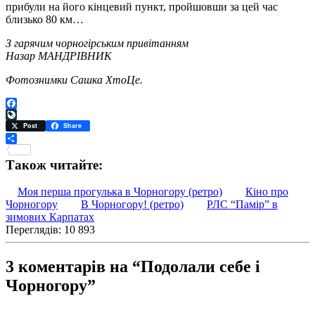
прибули на його кінцевий пункт, пройшовши за цей час
близько 80 км…
З гарячим чорногірським привітанням
Назар МАНДРІВНИК
Фотознимки Сашка ХтоЦе.
Facebook
LiveJournal
Post
Share
Поділитися
Також читайте:
Моя перша прогулька в Чорногору (ретро)
Кіно про
Чорногору
В Чорногору! (ретро)
РЛС “Памір” в
зимових Карпатах
Переглядів: 10 893
3 коментарів на “Подолали себе і
Чорногору”