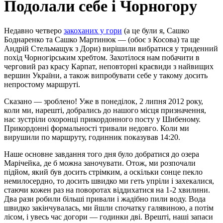
Подолали себе і Чорногору
Недавно четверо
закоханих у гори
(а це були я, Сашко
Боднаренко та Сашко Мартинюк — (обоє з Косова) та ще
Андрій Стельмащук з Дори) вирішили вибратися у триденний
похід Чорногірським хребтом. Захотілося нам побачити в
черговий раз красу Карпат, неповторні краєвиди з найвищих
вершин України, а також випробувати себе у такому досить
непростому маршруті.
Сказано — зроблено! Уже в понеділок, 2 липня 2012 року,
коли ми, нарешті, добрались до нашого місця призначення,
нас зустріли охоронці прикордонного посту у Шибеному.
Прикордонні формальності тривали недовго. Коли ми
вирушили по маршруту, годинник показував 14:20.
Наше основне завдання того дня було добратися до озера
Марічейка, де б можна заночувати. Отож, ми розпочали
підйом, який був досить стрімким, а оскільки сонце пекло
немилосердно, то досить швидко ми геть упріли і захекалися,
стаючи кожен раз на поворотах віддихатися на 1-2 хвилини.
Два рази робили більші привали і жадібно пили воду. Вода
швидко закінчувалась, ми йшли спочатку галявиною, а потім
лісом, і увесь час догори — годинки дві. Врешті, наші запаси