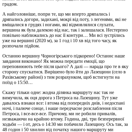
градом.
А найголовніше, попри те, що ми вперто дряпались і
дряпались догори, задихані, мокрі від поту, з легенями, які не
вміщалися в грудях і ногами, які відмовлялися слухати,
вершина як була далекою від нас, так і залишалася. Нестерпно
повільно наближались до нас її контури… Ми всі зустрілись
уже на вершині (2020 м), за 1 год і 10 хв від того часу, як
розпочали підйом.
Останню вершину Чорногірського підкорено! Останнє наше
завдання виконано! Як можна передати емоції, що
переповнюють тебе після цього? А далі — нарада про те в яку
сторону спускатися. Вирішено було йти до Лазещини (село в
Рахівському районі) з тим розрахунком, щоб встигнути на
поїзд о 15:50…
Скажу тільки одне: жодна ділянка маршруту нас так не
вимучила, як оця дорога з Петроса на Лазещину. Тут уже
давалось взнаки все: і втома від попередніх днів, і недоспані
ночі, і палюче сонце, і наше передчасне розслаблення після
Петроса, і все-все-все. Причому, ми не робили привалів,
незважаючи на крайню втому. Година, дві, три безперервної
ходьби — і от, десь о 14:30 ми побачили Лазещину. Ось так, за
48 годин і 50 хвилин від початку нашого маршруту ми