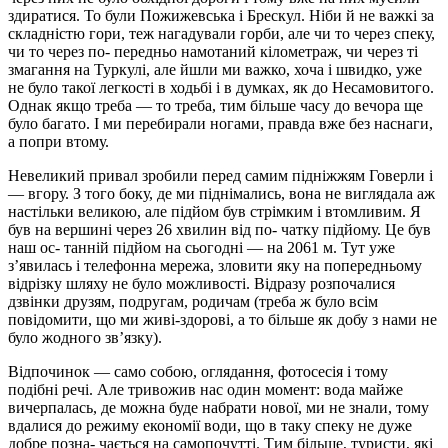
здиратися. То були Пожижевська і Брескул. Ніби й не важкі за
складністю гори, теж нагадували горби, але чи то через спеку,
чи то через по- передньо намотаний кілометраж, чи через ті
змагання на Туркулі, але йшли ми важко, хоча і швидко, уже
не було такої легкості в ходьбі і в думках, як до Несамовитого.
Однак якщо треба — то треба, тим більше часу до вечора ще
було багато. І ми перебирали ногами, правда вже без наснаги,
а попри втому.
Невеликий привал зробили перед самим підніжжям Говерли і
— вгору. З того боку, де ми піднімались, вона не виглядала аж
настільки великою, але підйом був стрімким і втомливим. Я
був на вершині через 26 хвилин від по- чатку підйому. Це був
наш ос- танній підйом на сьогодні — на 2061 м. Тут уже
з’явилась і телефонна мережа, зловити яку на попередньому
відрізку шляху не було можливості. Відразу розпочалися
дзвінки друзям, подругам, родичам (треба ж було всім
повідомити, що ми живі-здорові, а то більше як добу з нами не
було жодного зв’язку).
Відпочинок — само собою, оглядання, фотосесія і тому
подібні речі. Але тривожив нас один момент: вода майже
вичерпалась, де можна буде набрати нової, ми не знали, тому
вдалися до режиму економії води, що в таку спеку не дуже
добре позна- чається на самопочутті. Тим більше, туристи, які