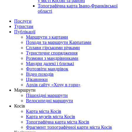
у місті Косові та районі
Топографічна карта Івано-Франківської
області
Послуги
Туристам
Публікації
Маршрути з картами
Походи та маршрути Карпатами
Сплави гірськими річками
Туристичне спорядження
Розмови з мандрівниками
Мандри далекі і близькі
Фотозвіти мандрівок
Відео походів
Цікавинки
Архів сайту «Хочу в гори»
Маршрути
Пішохідні маршрути
Велосипедні маршрути
Косів
Карта міста Косів
Карта музеїв міста Косів
Топографічна карта міста Косів
Фрагмент топографічної карти міста Косів