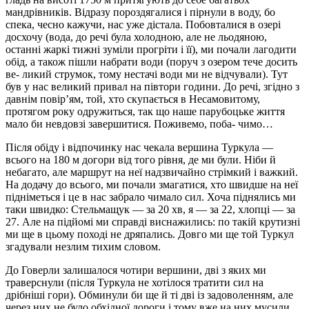
мандрівників. Відразу пороздягалися і пірнули в воду, бо
спека, чесно кажучи, нас уже дістала. Побовталися в озері
досхочу (вода, до речі була холодною, але не льодяною,
останні жаркі тижні зуміли прогріти і її), ми почали лагодити
обід, а також пішли набрати води (поруч з озером тече досить
ве- ликий струмок, тому нестачі води ми не відчували). Тут
був у нас великий привал на півтори години. До речі, згідно з
давнім повір’ям, той, хто скупається в Несамовитому,
протягом року одружиться, так що наше парубоцьке життя
мало би невдовзі завершитися. Поживемо, поба- чимо…
Після обіду і відпочинку нас чекала вершина Туркула —
всього на 180 м догори від того рівня, де ми були. Ніби й
небагато, але маршрут на неї надзвичайно стрімкий і важкий.
На додачу до всього, ми почали змагатися, хто швидше на неї
підніметься і це в нас забрало чимало сил. Хоча піднялись ми
таки швидко: Стельмащук — за 20 хв, я — за 22, хлопці — за
27. Але на підйомі ми справді виснажились: по такій крутизні
ми ще в цьому поході не дряпались. Довго ми ще той Туркул
згадували незлим тихим словом.
До Говерли залишалося чотири вершини, дві з яких ми
траверснули (після Туркула не хотілося тратити сил на
дрібніші гори). Обминули би ще й ті дві із задоволенням, але
через них не було обхідної дороги і тому вже на них мусили