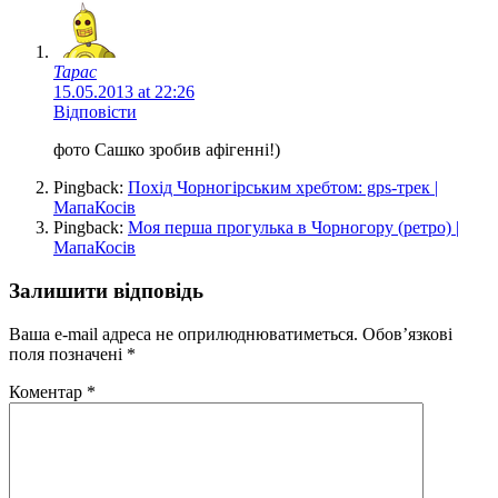
Тарас
15.05.2013 at 22:26
Відповісти
фото Сашко зробив афігенні!)
Pingback:
Похід Чорногірським хребтом: gps-трек |
МапаКосів
Pingback:
Моя перша прогулька в Чорногору (ретро) |
МапаКосів
Залишити відповідь
Ваша e-mail адреса не оприлюднюватиметься.
Обов’язкові
поля позначені
*
Коментар
*