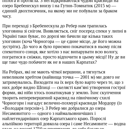
полога й протягла. З неї відкриваються чудові краєвиди на
озеро Бребенескул внизу і на Гутин-Томнатик (2015 м) —
єдиний двохтисячник, на якому ми не побували за браком
часу.
При переході з Бребенескула до Ребер нам трапилась
улоговина зі снігом. Виявляється, сніг посеред спеки у липні в
Україні таки буває, по дорозі ми бачили ще кілька таких
улоговин (хоча Чорногора — це єдине місце, де його можна
зустріти). До чого ж було приємно покачатися в ньому після
спекотного сонця, яке хотіло з нас випарувати всю вологу,
погратися в сніжки, просто відпочити в цьому місці! Ну де ви
ще таке чудо побачите як не в наших Карпатах?
На Ребрах, які не мають чіткої вершини, а тягнуться
невеликим хребтом (найвища точка — 2001 м) ми довго не
затримувались. Виходити на їх верх було варто через те, що з
них добре видно Шпиці — скелясті кам’яні утворення гострої
форми, які ніби хтось понатикував у землю. Їхнє скупчення
творить неперевершений краєвид на північному схилі
Чорногори і нагадує велично-похмурі краєвиди Мордору (із
«Володаря перснів»). З Ребер ми добралися до озера
Несамовитого — одного з наймальовничіших і
найлегендарніших озер Карпатського краю. Порослі
альпійкою території довкола озера і саме Несамовите — водна
гладь на висоті 1750 м притягують до себе багатьох