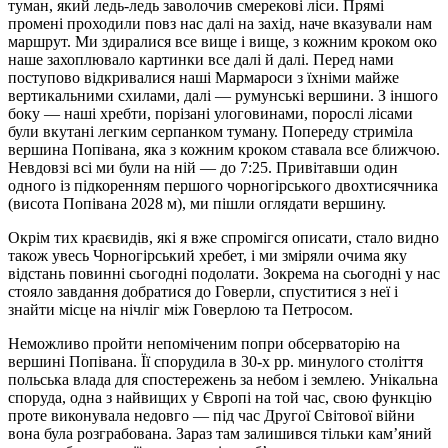
туман, який ледь-ледь заволочив смерекові ліси. Прямі
промені проходили повз нас далі на захід, наче вказували нам
маршрут. Ми здиралися все вище і вище, з кожним кроком око
наше захоплювало картинки все далі й далі. Перед нами
поступово відкривалися наші Мармароси з їхніми майже
вертикальними схилами, далі — румунські вершини. З іншого
боку — наші хребти, порізані улоговинами, порослі лісами
були вкутані легким серпанком туману. Попереду стриміла
вершина Попівана, яка з кожним кроком ставала все ближчою.
Невдовзі всі ми були на ній — до 7:25. Привітавши один
одного із підкоренням першого чорногірського двохтисячника
(висота Попівана 2028 м), ми пішли оглядати вершину.
Окрім тих краєвидів, які я вже спромігся описати, стало видно
також увесь Чорногірський хребет, і ми зміряли очима яку
відстань повинні сьогодні подолати. Зокрема на сьогодні у нас
стояло завдання добратися до Говерли, спуститися з неї і
знайти місце на нічліг між Говерлою та Петросом.
Неможливо пройти непоміченим попри обсерваторію на
вершині Попівана. Її спорудила в 30-х рр. минулого століття
польська влада для спостережень за небом і землею. Унікальна
споруда, одна з найвищих у Європі на той час, свою функцію
проте виконувала недовго — під час Другої Світової війни
вона була розграбована. Зараз там залишився тільки кам’яний