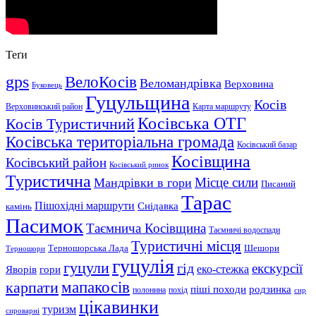
Теґи
gps
ВелоКосів
Веломандрівка
Верховина
Буковець
Гуцульщина
Косів
Верховинський район
Карта маршруту
Косівська ОТГ
Косів Туристичний
Косівська територіальна громада
Косівський базар
Косівщина
Косівський район
Косівський ринок
Туристична
Місце сили
Мандрівки в гори
Писаний
Тарас
Пішохідні маршрути
Снідавка
камінь
Пасимок
Таємнича Косівщина
Таємничі водоспади
Туристичні місця
Шешори
Терношорська Лада
Терношори
гуцулія
гуцули
гід
екскурсії
Яворів
еко-стежка
гори
мапакосів
карпати
піші походи
родзинка
полонина
похід
сир
цікавинки
туризм
сироварні