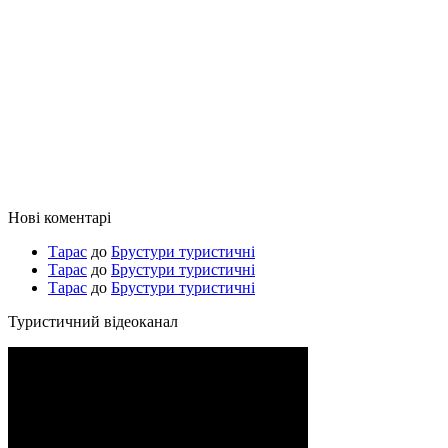
Нові коментарі
Тарас
до
Брустури туристичні
Тарас
до
Брустури туристичні
Тарас
до
Брустури туристичні
Туристичний відеоканал