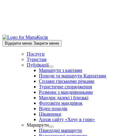
Відкрити меню
Закрити меню
Послуги
Туристам
Публікації
Show
Маршрути з картами
sub
Походи та маршрути Карпатами
menu
Сплави гірськими річками
Туристичне спорядження
Розмови з мандрівниками
Мандри далекі і близькі
Фотозвіти мандрівок
Відео походів
Цікавинки
Архів сайту «Хочу в гори»
Маршрути
Show
Пішохідні маршрути
sub
Велосипедні маршрути