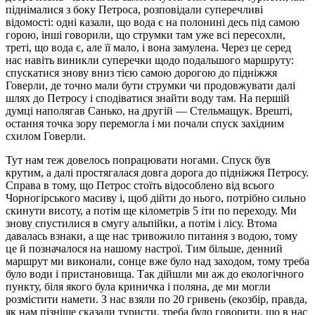
піднімалися з боку Петроса, розповідали суперечливі
відомості: одні казали, що вода є на полонині десь під самою
горою, інші говорили, що струмки там уже всі пересохли,
треті, що вода є, але її мало, і вона замулена. Через це серед
нас навіть виникли суперечки щодо подальшого маршруту:
спускатися знову вниз тією самою дорогою до підніжжя
Говерли, де точно мали бути струмки чи продовжувати далі
шлях до Петросу і сподіватися знайти воду там. На першій
думці наполягав Санько, на другій — Стельмащук. Врешті,
остання точка зору перемогла і ми почали спуск західним
схилом Говерли.
Тут нам теж довелось попрацювати ногами. Спуск був
крутим, а далі простягалася довга дорога до підніжжя Петросу.
Справа в тому, що Петрос стоїть відособлено від всього
Чорногірського масиву і, щоб дійти до нього, потрібно сильно
скинути висоту, а потім ще кілометрів 5 іти по переходу. Ми
знову спустилися в смугу альпійки, а потім і лісу. Втома
давалась взнаки, а ще нас тривожило питання з водою, тому
це й позначалося на нашому настрої. Тим більше, денний
маршрут ми виконали, сонце вже було над заходом, тому треба
було води і пристановища. Так дійшли ми аж до екологічного
пункту, біля якого була криничка і поляна, де ми могли
розмістити намети. З нас взяли по 20 гривень (екозбір, правда,
як нам пізніше сказали туристи, треба було говорити, що в нас