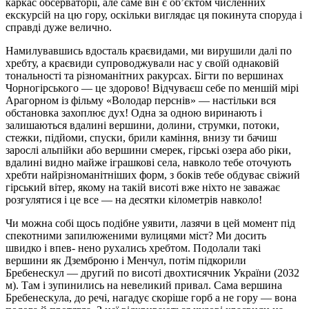
каркас обсерваторії, але саме він є об’єктом численних
екскурсій на цю гору, оскільки виглядає ця покинута споруда і
справді дуже велично.
Намилувавшись вдосталь краєвидами, ми вирушили далі по
хребту, а краєвиди супроводжували нас у своїй однаковій
тональності та різноманітних ракурсах. Бігти по вершинах
Чорногірського — це здорово! Відчуваєш себе по меншій мірі
Арагорном із фільму «Володар перснів» — настільки вся
обстановка захоплює дух! Одна за одною виринають і
залишаються вдалині вершини, долини, струмки, потоки,
стежки, підйоми, спуски, брили каміння, внизу ти бачиш
зарослі альпійки або вершини смерек, гірські озера або ріки,
вдалині видно майже іграшкові села, навколо тебе оточують
хребти найрізноманітніших форм, з боків тебе обдуває свіжий
гірський вітер, якому на такій висоті вже ніхто не заважає
розгулятися і це все — на десятки кілометрів навколо!
Чи можна собі щось подібне уявити, лазячи в цей момент під
спекотними запилюженими вулицями міст? Ми досить
швидко і впев- нено рухались хребтом. Подолали такі
вершини як Дземброню і Менчул, потім підкорили
Бребенескул — другий по висоті двохтисячник України (2032
м). Там і зупинились на невеликий привал. Сама вершина
Бребенескула, до речі, нагадує скоріше горб а не гору — вона