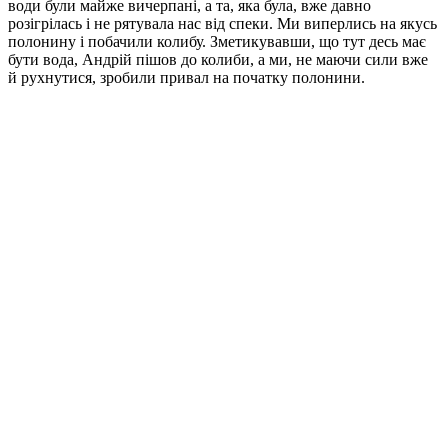
води були майже вичерпані, а та, яка була, вже давно
розігрілась і не рятувала нас від спеки. Ми виперлись на якусь
полонину і побачили колибу. Зметикувавши, що тут десь має
бути вода, Андрій пішов до колиби, а ми, не маючи сили вже
й рухнутися, зробили привал на початку полонини.