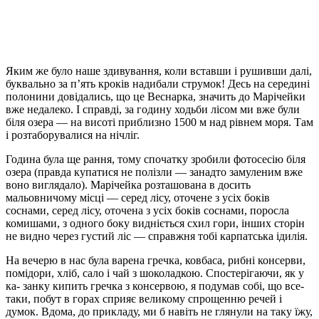
Яким же було наше здивування, коли вставши і рушивши далі,
буквально за п’ять кроків надибали струмок! Десь на середині
полонини довідались, що це Веснарка, значить до Марічейки
вже недалеко. І справді, за годину ходьби лісом ми вже були
біля озера — на висоті приблизно 1500 м над рівнем моря. Там
і розтаборувалися на нічліг.
Година була ще рання, тому спочатку зробили фотосесію біля
озера (правда купатися не полізли — занадто замуленим вже
воно виглядало). Марічейка розташована в досить
мальовничому місці — серед лісу, оточене з усіх боків
соснами, серед лісу, оточена з усіх боків соснами, поросла
комишами, з одного боку видніється схил гори, інших сторін
не видно через густий ліс — справжня тобі карпатська ідилія.
На вечерю в нас була варена гречка, ковбаса, рибні консерви,
помідори, хліб, сало і чай з шоколадкою. Спостерігаючи, як у
ка- занку кипить гречка з консервою, я подумав собі, що все-
таки, побут в горах сприяє великому спрощенню речей і
думок. Вдома, до прикладу, ми б навіть не глянули на таку їжу,