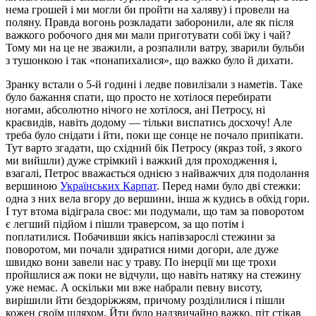
нема грошей і ми могли би пройти на халяву) і провели на
поляну. Правда вогонь розкладати заборонили, але як після
важкого робочого дня ми мали приготувати собі їжу і чай?
Тому ми на це не зважили, а розпалили ватру, зварили бульби
з тушонкою і так «понапихалися», що важко було й дихати.
Зранку встали о 5-й годині і ледве повилізали з наметів. Таке
було бажання спати, що просто не хотілося перебирати
ногами, абсолютно нічого не хотілося, ані Петросу, ні
краєвидів, навіть додому — тільки виспатись досхочу! Але
треба було снідати і йти, поки ще сонце не почало припікати.
Тут варто згадати, що східний бік Петросу (якраз той, з якого
ми вийшли) дуже стрімкий і важкий для проходження і,
взагалі, Петрос вважається однією з найважчих для подолання
вершиною
Українських Карпат
. Перед нами було дві стежки:
одна з них вела вгору до вершини, інша ж кудись в обхід гори.
І тут втома відіграла своє: ми подумали, що там за поворотом
є легший підйом і пішли траверсом, за що потім і
поплатилися. Побачивши якісь напівзарослі стежини за
поворотом, ми почали здиратися ними догори, але дуже
швидко вони завели нас у траву. По інерції ми ще трохи
пройшлися аж поки не відчули, що навіть натяку на стежину
уже немає. А оскільки ми вже набрали певну висоту,
вирішили йти бездоріжжям, причому розділилися і пішли
кожен своїм шляхом. Йти було надзвичайно важко, піт стікав