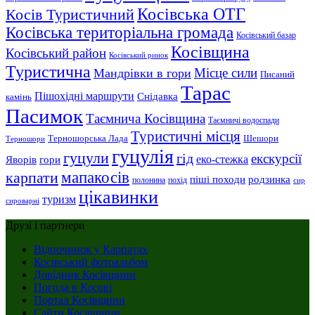
Косівська ОТГ
Косів Туристичний
Косівська територіальна громада
Косівський базар
Косівщина
Косівський район
Косівський ринок
Туристична
Місце сили
Мандрівки в гори
Писаний
Тарас
Пішохідні маршрути
Снідавка
камінь
Пасимок
Таємнича Косівщина
Таємничі водоспади
Туристичні місця
Шешори
Терношорська Лада
Терношори
гуцулія
гуцули
гід
екскурсії
Яворів
еко-стежка
гори
мапакосів
карпати
піші походи
родзинка
полонина
похід
сир
цікавинки
туризм
сироварні
Друзі і партнери
Відпочинок у Карпатах
Косівський фотоальбом
Довідник Косівщини
Погода в Косові
Портал Косівщини
Сайти Косівщини