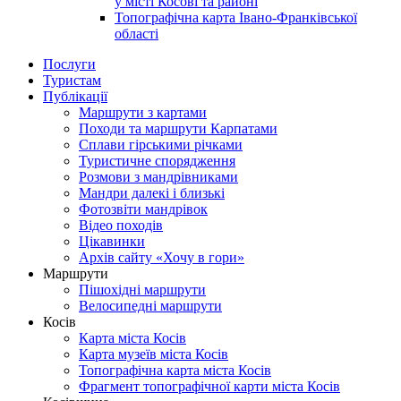
у місті Косові та районі
Топографічна карта Івано-Франківської
області
Послуги
Туристам
Публікації
Маршрути з картами
Походи та маршрути Карпатами
Сплави гірськими річками
Туристичне спорядження
Розмови з мандрівниками
Мандри далекі і близькі
Фотозвіти мандрівок
Відео походів
Цікавинки
Архів сайту «Хочу в гори»
Маршрути
Пішохідні маршрути
Велосипедні маршрути
Косів
Карта міста Косів
Карта музеїв міста Косів
Топографічна карта міста Косів
Фрагмент топографічної карти міста Косів