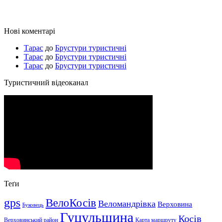
Нові коментарі
Тарас
до
Брустури туристичні
Тарас
до
Брустури туристичні
Тарас
до
Брустури туристичні
Туристичний відеоканал
Теґи
gps
ВелоКосів
Веломандрівка
Верховина
Буковець
Гуцульщина
Косів
Верховинський район
Карта маршруту