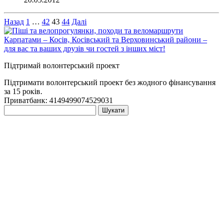
Пагінація
Назад
1
…
42
43
44
Далі
записів
Підтримай волонтерський проект
Підтримати волонтерський проект без жодного фінансування
за 15 років.
Приватбанк: 4149499074529031
Пошук: