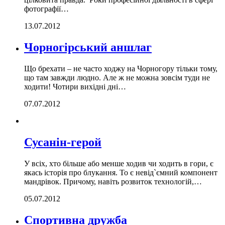
фотографії…
13.07.2012
Чорногірський аншлаг
Що брехати – не часто ходжу на Чорногору тільки тому,
що там завжди людно. Але ж не можна зовсім туди не
ходити! Чотири вихідні дні…
07.07.2012
Сусанін-герой
У всіх, хто більше або менше ходив чи ходить в гори, є
якась історія про блукання. То є невід`ємний компонент
мандрівок. Причому, навіть розвиток технологій,…
05.07.2012
Спортивна дружба