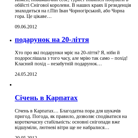
обійсті Снігової королеви. В наших краях її резиденція
знаходиться на г.Піп Іван Чорногірський, або Чорна
гора. Це цікаве…
09.06.2012
подарунок на 20-ліття
Хто про які подарунки мріє на 20-ліття? Я, ніби й
подорослішала з того часу, але мрію так само – похід!
Класний похід – незабутній подарунок…
24.05.2012
Січень в Карпатах
Січень в Карпатах… Благодатна пора для шукачів
пригод. Погода, як правило, дозволяє сподіватися на
короткочасну стабільність: основні снігопади вже
відшуміли, лютневі вітри ще не набралися…
20.05.2012