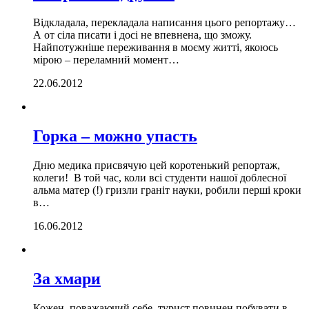
Відкладала, перекладала написання цього репортажу…
А от сіла писати і досі не впевнена, що зможу.
Найпотужніше переживання в моєму житті, якоюсь
мірою – переламний момент…
22.06.2012
Горка – можно упасть
Дню медика присвячую цей коротенький репортаж,
колеги! В той час, коли всі студенти нашої доблесної
альма матер (!) гризли граніт науки, робили перші кроки
в…
16.06.2012
За хмари
Кожен, поважаючий себе, турист повинен побувати в