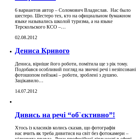
6 вариантов автор – Соломович Владислав. Нас было
шестеро. Шестеро тех, кто на официальном бумажном
языке назывались школой туризма, а на языке
Терскольского КСО –…
02.08.2012
Дениса Кривого
Дениса, вірніше його роботи, помітила ще з рік тому.
Подобався особливий погляд на звичні речі і незіпсовані
фотошопом пейзажі – роботи, зроблені з душею.
Зацікавило…
14.07.2012
Дивись на речі “об`єктивно”!
Хтось із класиків колись сказав, що фотографія
нас вчить як треба дивитися на світ без фотокамери –
цілковита правда. Роки професійної діяльності в сфері