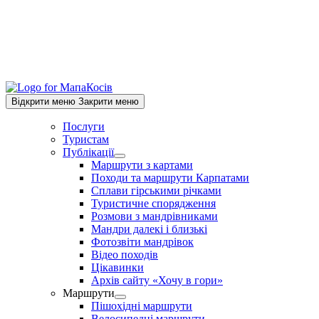
Відкрити меню
Закрити меню
Послуги
Туристам
Публікації
Show
Маршрути з картами
sub
Походи та маршрути Карпатами
menu
Сплави гірськими річками
Туристичне спорядження
Розмови з мандрівниками
Мандри далекі і близькі
Фотозвіти мандрівок
Відео походів
Цікавинки
Архів сайту «Хочу в гори»
Маршрути
Show
Пішохідні маршрути
sub
Велосипедні маршрути