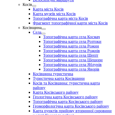
menu
Косів
Show
Карта міста Косів
sub
Карта музеїв міста Косів
menu
Топографічна карта міста Косів
Фрагмент топографічної карти міста Косів
Косівщина
Show
Села
sub
Show
Топографічна карта села Космач
menu
sub
Топографічна карта села Розтоки
menu
Топографічна карта села Рожин
Топографічна карта села Рожнів
Топографічна карта села Шепіт
Топографічна карта села Шешори
Топографічна карта села Яблунів
Топографічна карта села Яворів
Косівщина туристична
Туристична карта Косівщини
Косів та Косівщина: туристична карта
району
Карта Косівського району
Геологічна карта Косівського району
Топографічна карта Косівського району
Геоморфологічна карта Косівського району
Карта пунктів прийому вторинної сировини