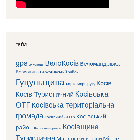
ТЕҐИ
gps
ВелоКосів
Веломандрівка
Буковець
Верховина
Верховинський район
Гуцульщина
Косів
Карта маршруту
Косівська
Косів Туристичний
ОТГ
Косівська територіальна
громада
Косівський
Косівський базар
Косівщина
район
Косівський ринок
Туристична
Місце
Мандрівки в гори