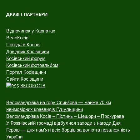
ДРУЗІ І ПАРТНЕРИ
Відпочинок у Карпатах
ВелоКосів
Погода в Косові
Довідник Косівщини
Косівський форум
Косівський фотоальбом
Портал Косівщини
Сайти Косівщини
ВЕЛОКОСІВ
Веломандрівка на гору Спинзова — майже 70 км
неймовірних краєвидів Гуцульщини
Веломандрівка Косів – Пістинь – Шешори – Прокурава
У Рожнівській громаді відбулися заходи з нагоди Дня
Героїв — дня пам’яті всіх борців за волю та незалежність
України