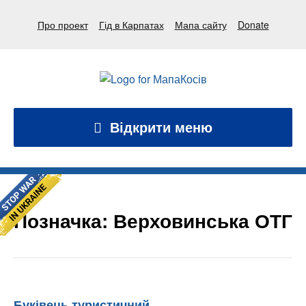
Про проект
Гід в Карпатах
Мапа сайту
Donate
Відкрити меню
Позначка:
Верховинська ОТГ
Буківець туристичний