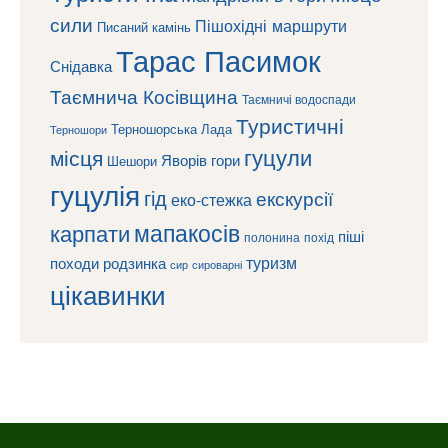
сили
Пішохідні маршрути
Писаний камінь
Тарас Пасимок
Снідавка
Таємнича Косівщина
Таємничі водоспади
Туристичні
Терношорська Лада
Терношори
гуцули
місця
Яворів
гори
Шешори
гуцулія
гід
екскурсії
еко-стежка
мапакосів
карпати
піші
полонина
похід
туризм
походи
родзинка
сироварні
сир
цікавинки