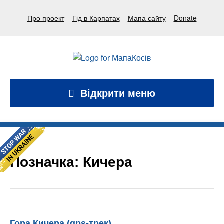
Про проект
Гід в Карпатах
Мапа сайту
Donate
Відкрити меню
Позначка:
Кичера
Гора Кичера (gps-трек)