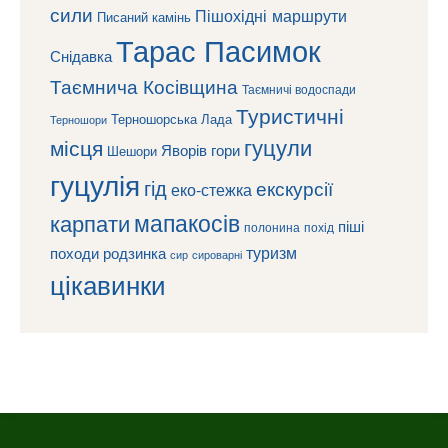
сили
Пішохідні маршрути
Писаний камінь
Тарас Пасимок
Снідавка
Таємнича Косівщина
Таємничі водоспади
Туристичні
Терношорська Лада
Терношори
гуцули
місця
Яворів
гори
Шешори
гуцулія
гід
екскурсії
еко-стежка
мапакосів
карпати
піші
полонина
похід
туризм
походи
родзинка
сироварні
сир
цікавинки