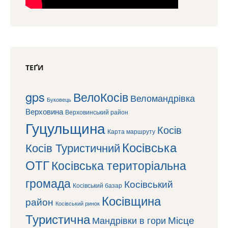
ТЕҐИ
gps
ВелоКосів
Веломандрівка
Буковець
Верховина
Верховинський район
Гуцульщина
Косів
Карта маршруту
Косівська
Косів Туристичний
ОТГ
Косівська територіальна
громада
Косівський
Косівський базар
Косівщина
район
Косівський ринок
Туристична
Місце
Мандрівки в гори