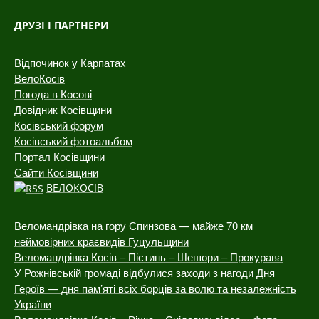
ДРУЗІ І ПАРТНЕРИ
Відпочинок у Карпатах
ВелоКосів
Погода в Косові
Довідник Косівщини
Косівський форум
Косівський фотоальбом
Портал Косівщини
Сайти Косівщини
ВЕЛОКОСІВ
Веломандрівка на гору Спинзова — майже 70 км
неймовірних краєвидів Гуцульщини
Веломандрівка Косів – Пістинь – Шешори – Прокурава
У Рожнівській громаді відбулися заходи з нагоди Дня
Героїв — дня пам’яті всіх борців за волю та незалежність
України