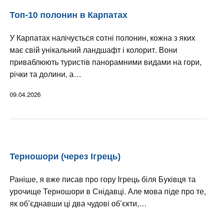
Топ-10 полонин в Карпатах
У Карпатах налічується сотні полонин, кожна з яких
має свій унікальний ландшафт і колорит. Вони
приваблюють туристів панорамними видами на гори,
річки та долини, а…
09.04.2026
Терношори (через Ігрець)
Раніше, я вже писав про гору Ігрець біля Буківця та
урочище Терношори в Снідавці. Але мова піде про те,
як об’єднавши ці два чудові об’єкти,…