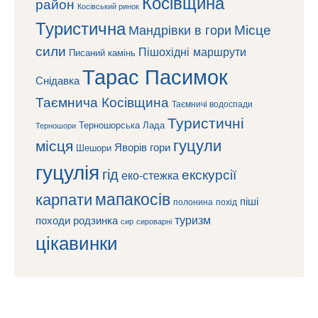
Косівщина
район
Косівський ринок
Туристична
Місце
Мандрівки в гори
сили
Пішохідні маршрути
Писаний камінь
Тарас Пасимок
Снідавка
Таємнича Косівщина
Таємничі водоспади
Туристичні
Терношорська Лада
Терношори
гуцули
місця
Яворів
гори
Шешори
гуцулія
гід
екскурсії
еко-стежка
мапакосів
карпати
піші
полонина
похід
туризм
походи
родзинка
сироварні
сир
цікавинки