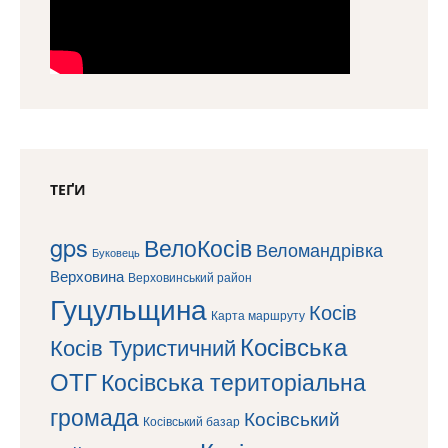
ТЕҐИ
gps
ВелоКосів
Веломандрівка
Буковець
Верховина
Верховинський район
Гуцульщина
Косів
Карта маршруту
Косівська
Косів Туристичний
ОТГ
Косівська територіальна
громада
Косівський
Косівський базар