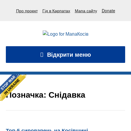
Про проект
Гід в Карпатах
Мапа сайту
Donate
Відкрити меню
Позначка:
Снідавка
Топ-5 сироварень на Косівщині