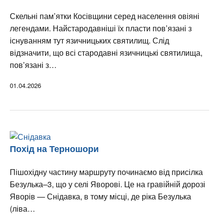
Скельні пам’ятки Косівщини серед населення овіяні
легендами. Найстародавніші їх пласти пов’язані з
існуванням тут язичницьких святилищ. Слід
відзначити, що всі стародавні язичницькі святилища,
пов’язані з…
01.04.2026
Похід на Терношори
Пішохідну частину маршруту починаємо від присілка
Безулька–3, що у селі Яворові. Це на гравійній дорозі
Яворів — Снідавка, в тому місці, де ріка Безулька
(ліва…