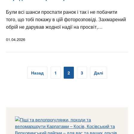
Були всі шанси проспати ранок і так і не побачити
того, що тобі покажу в цій фоторозповіді. Захмарений
обрій не дарував жодної надії на просвіт,…
01.04.2026
Пагінація
Назад
1
2
3
Далі
записів