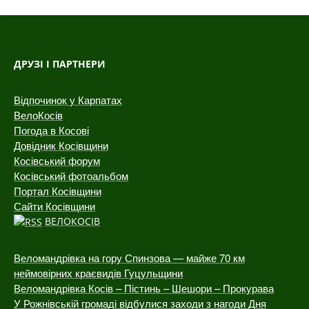
ДРУЗІ І ПАРТНЕРИ
Відпочинок у Карпатах
ВелоКосів
Погода в Косові
Довідник Косівщини
Косівський форум
Косівський фотоальбом
Портал Косівщини
Сайти Косівщини
ВЕЛОКОСІВ
Веломандрівка на гору Спинзова — майже 70 км
неймовірних краєвидів Гуцульщини
Веломандрівка Косів – Пістинь – Шешори – Прокурава
У Рожнівській громаді відбулися заходи з нагоди Дня