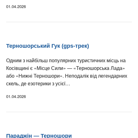
01.04.2026
Терношорський Гук (gps-трек)
Одним з найбільш популярних туристичних місць на
Косівщині є «Місце Сили» — «Терношорська Лада»
або «Нижні Терношори». Неподалік від легендарних
скель, де езотерики з усієї…
01.04.2026
Параджін — Терношори