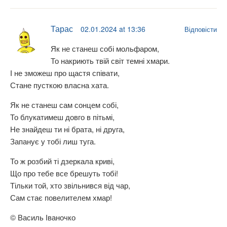
Тарас
02.01.2024 at 13:36
Відповісти
Як не станеш собі мольфаром,
То накриють твій світ темні хмари.
І не зможеш про щастя співати,
Стане пусткою власна хата.
Як не станеш сам сонцем собі,
То блукатимеш довго в пітьмі,
Не знайдеш ти ні брата, ні друга,
Запанує у тобі лиш туга.
То ж розбий ті дзеркала криві,
Що про тебе все брешуть тобі!
Тільки той, хто звільнився від чар,
Сам стає повелителем хмар!
© Василь Іваночко