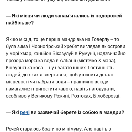
— Які місця чи люди запам’ятались із подорожей
найбільше?
Якщо місця, то це перша мандрівка на Говерлу – то
була зима і Чорногірський хребет виглядав як острови
у морі хмар, каньйон Біказулуй в Румунії, надзвичайно
прозора морська вода в Албанії (містечко Хімара),
Кінбурнська коса… ну і багато інших. Гостинність
людей, до яких я звертався, щоб уточнити деталі
місцевості чи набрати води – практично всюди
намагалися пригостити кавою, навіть нагодувати,
особливо у Великому Рожині, Розтоках, Білоберезці.
— Які
речі
ви зазвичай берете із собою в мандри?
Речей стараюсь брати по мінімуму. Але навіть в