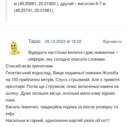
м (48.25681, 25.01920 ), другий – висотою 6-7 м
(48.25741, 25.01661).
Тарас
26.12.2023 at 18:22
Відповісти
Відвідати настільки величні і дикі новиночки –
ейфорія, яку складно описати словами.
Спасибі всім причетним.
Ґелетівський водоспад. Вище недавньої новинки Жолоба
на 150 приблизно метрів. Спуск стрьомний. Але є примітні
орієнтири. Потім ще струмком, плюс величенькі камені на
шляху. Дуже затишне місце, оскільки мало кому відомо
поки.
Василь Іваночко, традиційна подяка за якісну розвідку та
інфу.
Наскільки ж гарний, однозначно вартий уваги об’єкт!!