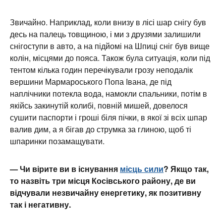
Звичайно. Наприклад, коли внизу в лісі шар снігу був
десь на палець товщиною, і ми з друзями залишили
снігоступи в авто, а на підйомі на Шпиці сніг був вище
колін, місцями до пояса. Також була ситуація, коли під
тентом кілька годин перечікували грозу неподалік
вершини Мармароського Попа Івана, де під
наплічники потекла вода, намокли спальники, потім в
якійсь закинутій колибі, повній мишей, довелося
сушити паспорти і гроші біля пічки, в якої зі всіх шпар
валив дим, а я бігав до струмка за глиною, щоб ті
шпаринки позамащувати.
— Чи вірите ви в існування
місць сили
? Якщо так,
то назвіть три місця Косівського району, де ви
відчували незвичайну енергетику, як позитивну
так і негативну.