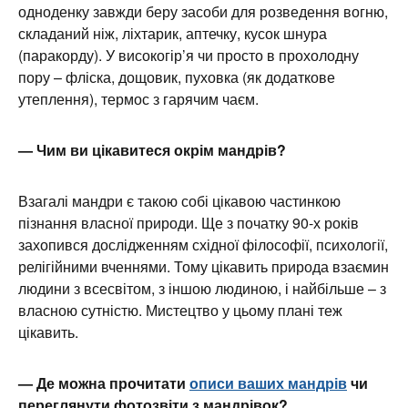
одноденку завжди беру засоби для розведення вогню,
складаний ніж, ліхтарик, аптечку, кусок шнура
(паракорду). У високогір’я чи просто в прохолодну
пору – фліска, дощовик, пуховка (як додаткове
утеплення), термос з гарячим чаєм.
— Чим ви цікавитеся окрім мандрів?
Взагалі мандри є такою собі цікавою частинкою
пізнання власної природи. Ще з початку 90-х років
захопився дослідженням східної філософії, психології,
релігійними вченнями. Тому цікавить природа взаємин
людини з всесвітом, з іншою людиною, і найбільше – з
власною сутністю. Мистецтво у цьому плані теж
цікавить.
— Де можна прочитати
описи ваших мандрів
чи
переглянути фотозвіти з мандрівок?