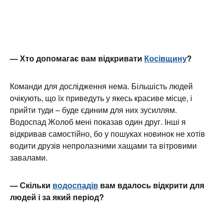
— Хто допомагає вам відкривати
Косівщину
?
Команди для дослідження нема. Більшість людей
очікують, що їх приведуть у якесь красиве місце, і
прийти туди – буде єдиним для них зусиллям.
Водоспад Жолоб мені показав один друг. Інші я
відкривав самостійно, бо у пошуках новинок не хотів
водити друзів непролазними хащами та вітровими
завалами.
— Скільки
водоспадів
вам вдалось відкрити для
людей і за який період?