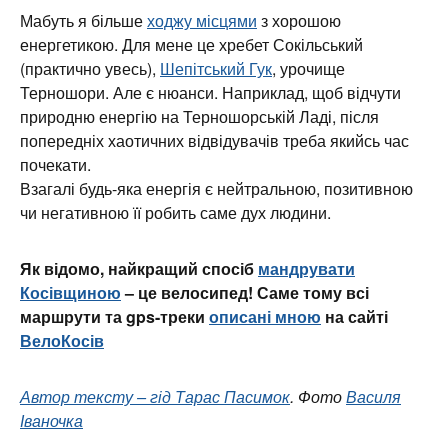
Мабуть я більше
ходжу місцями
з хорошою
енергетикою. Для мене це хребет Сокільський
(практично увесь),
Шепітський Гук
, урочище
Терношори. Але є нюанси. Наприклад, щоб відчути
природню енергію на Терношорській Ладі, після
попередніх хаотичних відвідувачів треба якийсь час
почекати.
Взагалі будь-яка енергія є нейтральною, позитивною
чи негативною її робить саме дух людини.
Як відомо, найкращий спосіб
мандрувати
Косівщиною
– це велосипед! Саме тому всі
маршрути та gps-треки
описані мною
на сайті
ВелоКосів
Автор тексту – гід Тарас Пасимок
. Фото
Василя
Іваночка