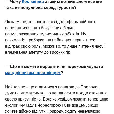
— Чому
Косівщина
з таким потенціалом все ще
така не популярна серед туристів?
Як на мене, то просто наслідок інформаційного
перевантаження з боку інших, більш
популяризованих, туристичних об’єктів. Ну і
психологія приборкання найвищих вершин теж
відіграє свою роль. Можливо, то лише питання часу і
вгамування апетиту до високих гір.
— Що ви можете порадити чи порекомендувати
мандрівникам-початківцям
?
Найперше – це ставитися з повагою до Природи,
думати, як максимально не наносити шкоди оточенню
своєю присутністю. Боляче усвідомлювати теперішню
екологічну біду з Чорногорою і Свидовцем. Якщо
хочете дійсно відчути Природу, ходіть невеличкою