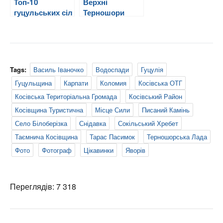
Топ-10
Верхні
гуцульських сіл
Терношори
(gps-трек)
Tags:
Василь Іваночко
Водоспади
Гуцулія
Гуцульщина
Карпати
Коломия
Косівська ОТГ
Косівська Територіальна Громада
Косівський Район
Косівщина Туристична
Місце Сили
Писаний Камінь
Село Білоберізка
Снідавка
Сокільський Хребет
Таємнича Косівщина
Тарас Пасимок
Терношорська Лада
Фото
Фотограф
Цікавинки
Яворів
Переглядів: 7 318