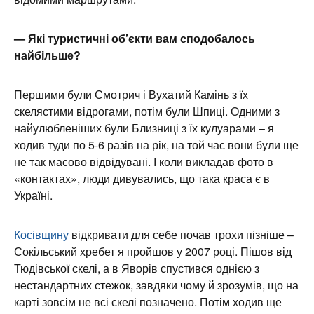
— Які туристичні об’єкти вам сподобалось
найбільше?
Першими були Смотрич і Вухатий Камінь з їх
скелястими відрогами, потім були Шпиці. Одними з
найулюбленіших були Близниці з їх кулуарами – я
ходив туди по 5-6 разів на рік, на той час вони були ще
не так масово відвідувані. І коли викладав фото в
«контактах», люди дивувались, що така краса є в
Україні.
Косівщину
відкривати для себе почав трохи пізніше –
Сокільський хребет я пройшов у 2007 році. Пішов від
Тюдівської скелі, а в Яворів спустився однією з
нестандартних стежок, завдяки чому й зрозумів, що на
карті зовсім не всі скелі позначено. Потім ходив ще