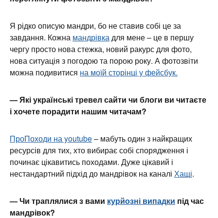
Я рідко описую мандри, бо не ставив собі це за
завдання. Кожна
мандрівка
для мене – це в першу
чергу просто нова стежка, новий ракурс для фото,
нова ситуація з погодою та порою року. А фотозвіти
можна подивитися
на моїй сторінці у фейсбук.
— Які українські тревел сайти чи блоги ви читаєте
і хочете порадити нашим читачам?
ПроПоходи на youtube
– мабуть один з найкращих
ресурсів для тих, хто вибирає собі спорядження і
починає цікавитись походами. Дуже цікавий і
нестандартний підхід до мандрівок на каналі
Хащі
.
— Чи траплялися з вами
курйозні випадки
під час
мандрівок?