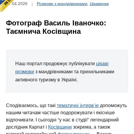
17.04.2026
Розмови з мандрівниками
,
Цікавинки
Фотограф Василь Іваночко:
Таємнича Косівщина
Наш портал продовжує публікувати
цікаві
розмови
з мандрівниками та прихильниками
активного туризму в Україні.
Сподіваємось, що такі
тематичні інтерв’ю
допоможуть
нашим читачам частіше подорожувати і якісніше
відпочивати. І сьогодні “у нас в студії” легендарний
дослідник Карпат і
Косівщини
зокрема, а також
відомий коломийський
фотохудожник
— Василь