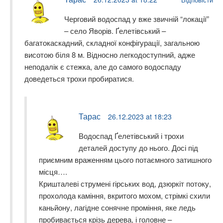
Черговий водоспад у вже звичній “локації”
– село Яворів. Ґелетівський –
багатокаскадний, складної конфігурації, загальною
висотою біля 8 м. Відносно легкодоступний, адже
неподалік є стежка, але до самого водоспаду
доведеться трохи пробиратися.
Тарас
26.12.2023 at 18:23
Водоспад Ґелетівський і трохи
деталей доступу до нього. Досі під
приємним враженням цього потаємного затишного
місця….
Кришталеві струмені гірських вод, дзюркіт потоку,
прохолода каміння, вкритого мохом, стрімкі схили
каньйону, лагідне сонячне проміння, яке ледь
пробивається крізь дерева, і головне –