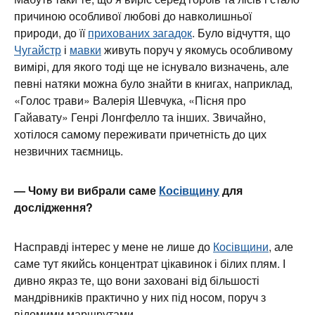
причиною особливої любові до навколишньої
природи, до її
прихованих загадок
. Було відчуття, що
Чугайстр
і
мавки
живуть поруч у якомусь особливому
вимірі, для якого тоді ще не існувало визначень, але
певні натяки можна було знайти в книгах, наприклад,
«Голос трави» Валерія Шевчука, «Пісня про
Гайавату» Генрі Лонгфелло та інших. Звичайно,
хотілося самому переживати причетність до цих
незвичних таємниць.
— Чому ви вибрали саме
Косівщину
для
дослідження?
Насправді інтерес у мене не лише до
Косівщини
, але
саме тут якийсь концентрат цікавинок і білих плям. І
дивно якраз те, що вони заховані від більшості
мандрівників практично у них під носом, поруч з
відомими маршрутами.