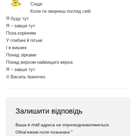
Сюди
Коли ти звернеш погляд свій
Я буду тут
Я – завше тут
Поза корінням
У глибині й пітьмі
І в вишині
Понад зірками
Понад верхом найвищого верха
Я – завше тут
© Василь Іваночко
Залишити відповідь
Ваша e-mail адреса не оприлюднюватиметься.
Обов’язкові поля позначені
*