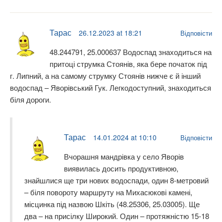
Тарас
26.12.2023 at 18:21
Відповісти
48.244791, 25.000637 Водоспад знаходиться на
притоці струмка Стоянів, яка бере початок під
г. Липний, а на самому струмку Стоянів нижче є й інший
водоспад – Яворівський Гук. Легкодоступний, знаходиться
біля дороги.
Тарас
14.01.2024 at 10:10
Відповісти
Вчорашня мандрівка у село Яворів
виявилась досить продуктивною,
знайшлися ще три нових водоспади, один 8-метровий
– біля повороту маршруту на Михасюкові камені,
місцинка під назвою Шкіть (48.25306, 25.03005). Ще
два – на присілку Широкий. Один – протяжністю 15-18