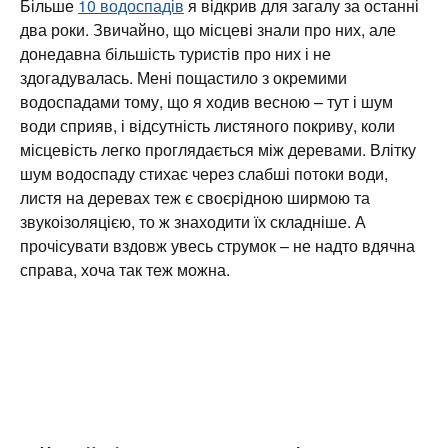
Більше
10 водоспадів
я відкрив для загалу за останні
два роки. Звичайно, що місцеві знали про них, але
донедавна більшість туристів про них і не
здогадувалась. Мені пощастило з окремими
водоспадами тому, що я ходив весною – тут і шум
води сприяв, і відсутність листяного покриву, коли
місцевість легко проглядається між деревами. Влітку
шум водоспаду стихає через слабші потоки води,
листя на деревах теж є своєрідною ширмою та
звукоізоляцією, то ж знаходити їх складніше. А
прочісувати вздовж увесь струмок – не надто вдячна
справа, хоча так теж можна.