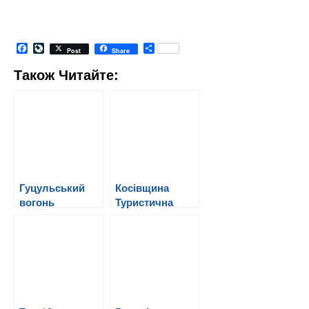
Facebook
LiveJournal
Share
Post
Share
Також Читайте:
Гуцульський
Косівщина
вогонь
Туристична