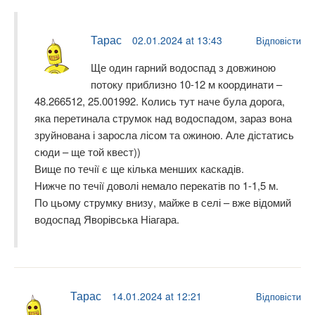
Тарас
02.01.2024 at 13:43
Відповісти
Ще один гарний водоспад з довжиною
потоку приблизно 10-12 м координати –
48.266512, 25.001992. Колись тут наче була дорога,
яка перетинала струмок над водоспадом, зараз вона
зруйнована і заросла лісом та ожиною. Але дістатись
сюди – ще той квест))
Вище по течії є ще кілька менших каскадів.
Нижче по течії доволі немало перекатів по 1-1,5 м.
По цьому струмку внизу, майже в селі – вже відомий
водоспад Яворівська Ніагара.
Тарас
14.01.2024 at 12:21
Відповісти