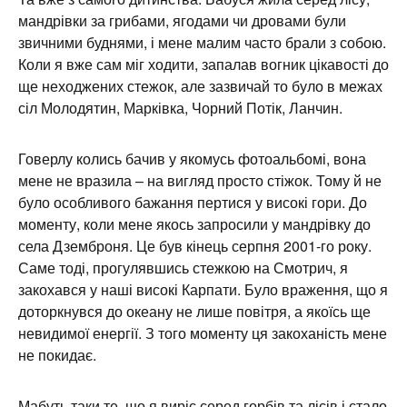
мандрівки за грибами, ягодами чи дровами були
звичними буднями, і мене малим часто брали з собою.
Коли я вже сам міг ходити, запалав вогник цікавості до
ще неходжених стежок, але зазвичай то було в межах
сіл Молодятин, Марківка, Чорний Потік, Ланчин.
Говерлу колись бачив у якомусь фотоальбомі, вона
мене не вразила – на вигляд просто стіжок. Тому й не
було особливого бажання пертися у високі гори. До
моменту, коли мене якось запросили у мандрівку до
села Дземброня. Це був кінець серпня 2001-го року.
Саме тоді, прогулявшись стежкою на Смотрич, я
закохався у наші високі Карпати. Було враження, що я
доторкнувся до океану не лише повітря, а якоїсь ще
невидимої енергії. З того моменту ця закоханість мене
не покидає.
Мабуть таки те, що я виріс серед горбів та лісів і стало