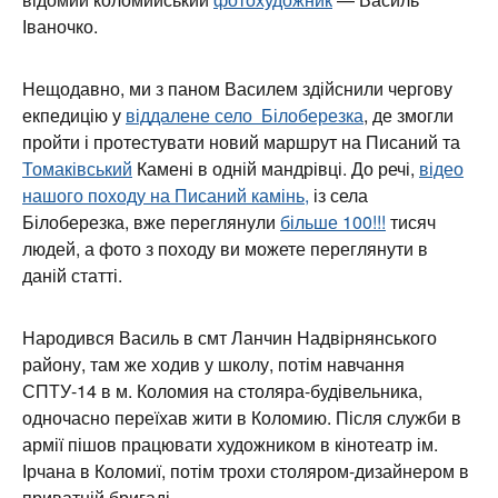
Іваночко.
Нещодавно, ми з паном Василем здійснили чергову
екпедицію у
віддалене село Білоберезка
, де змогли
пройти і протестувати новий маршрут на Писаний та
Томаківський
Камені в одній мандрівці. До речі,
відео
нашого походу на Писаний камінь,
із села
Білоберезка, вже переглянули
більше 100!!!
тисяч
людей, а фото з походу ви можете переглянути в
даній статті.
Народився Василь в смт Ланчин Надвірнянського
району, там же ходив у школу, потім навчання
СПТУ-14 в м. Коломия на столяра-будівельника,
одночасно переїхав жити в Коломию. Після служби в
армії пішов працювати художником в кінотеатр ім.
Ірчана в Коломиї, потім трохи столяром-дизайнером в
приватній бригаді.