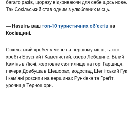
багато разів, щоразу відкриваючи для себе щось нове.
Так Сокільський став одним з улюблених місць.
— Назвіть ваш
топ-10 туристичних об’єктів
на
Косівщині.
Сокільський хребет у мене на першому місці, також
хребти Брусний і Каменистий, озеро Лебедине, Білий
Камінь в Лючі, жертовне святилище на горі Гаршиця,
печера Довбуша в Шешорах, водоспад Шепітський Гук
і кам’яні розсипи на вершинах Рунківка та Ґреґіт,
урочище Терношори.