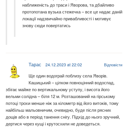
наближеність до траси і Яворова, та дбайливо
протопотана вузька стежечка – все це надає даній
локації надзвичайно привабливості і мотивує
знову сюди повертатись
Тарас
24.12.2023 at 22:02
Відповісти
Ще один водограй поблизу села Яворів.
Кашицький – цілком повноцінний водоспад,
збігає майже по вертикальному уступу, і висота його
вельми солідна – біля 12 м. Розташований на гірському
потоці трохи менше ніж за кілометр від його витоків, тому
найбільш мальовничим, очевидно, буде після рясних
дощів або в період танення снігу. Підхід до нього зручний,
дертися через кущі і крутосхили не доведеться.