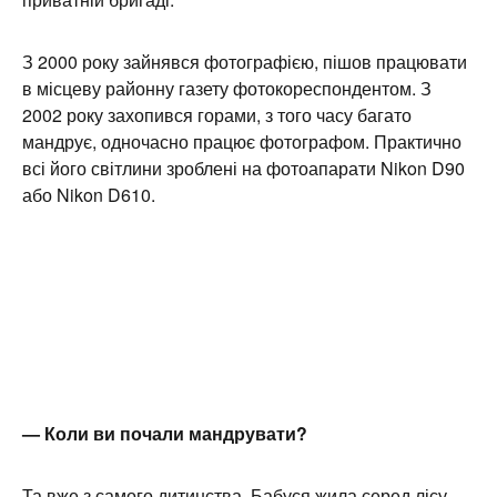
З 2000 року зайнявся фотографією, пішов працювати
в місцеву районну газету фотокореспондентом. З
2002 року захопився горами, з того часу багато
мандрує, одночасно працює фотографом. Практично
всі його світлини зроблені на фотоапарати Nikon D90
або Nikon D610.
— Коли ви почали мандрувати?
Та вже з самого дитинства. Бабуся жила серед лісу,