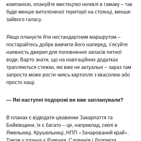
компанією, опануйте мистецтво ночівлі в гамаку – так
буде менше витолоченої території на стоянці, менше
зайвого галасу.
Якщо плануєте йти нестандартним маршрутом –
постарайтесь добре вивчити його наперед, з’ясуйте
наявність джерел для поповнення запасів питної
води. Варто знати, що на навігаційних додатках
трапляються стежки, які вже не актуальні – зараз там
запросто може рости чиясь картопля з квасолею або
просто хащі.
— Які наступні подорожі ви вже запланували?
В планах є відвідати цікавинки Закарпаття та
Бойківщини, їх є багато – це, наприклад, скелі в
Ямельниці, Крушельниці, НПП «Зачарований край».
Також у планах є Румунія, Словенія і Доломіти.