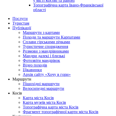
у місті Косові та районі
Топографічна карта Івано-Франківської
області
Послуги
Туристам
Публікації
Маршрути з картами
Походи та маршрути Карпатами
Сплави гірськими річками
Туристичне спорядження
Розмови з мандрівниками
Мандри далекі і близькі
Фотозвіти мандрівок
Відео походів
Цікавинки
Архів сайту «Хочу в гори»
Маршрути
Пішохідні маршрути
Велосипедні маршрути
Косів
Карта міста Косів
Карта музеїв міста Косів
Топографічна карта міста Косів
Фрагмент топографічної карти міста Косів