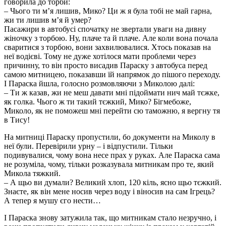
говорила до торби:
– Чього ти м’я лишив, Мико? Ци ж я була тобі не май гарна,
жи ти лишив м’я й умер?
Пасажири в автобусі спочатку не звертали уваги на дивну
жіночку з торбою. Ну, плаче та й плаче. Але коли вона почала
сваритися з торбою, вони захвилювалися. Хтось показав на
неї водієві. Тому не дуже хотілося мати проблеми через
причинну, то він просто висадив Параску з автобуса перед
самою митницею, показавши їй напрямок до пішого переходу.
І Параска йшла, голосно розмовляючи з Миколою далі:
– Ти ж казав, жи не меш давати мні підоймати нич май тєжке,
як голка. Чього ж ти такий тєжкий, Мико? Бігмебоже,
Миколо, як не поможеш мні перейти сю таможню, я вергну тя
в Тису!
На митниці Параску пропустили, бо документи на Миколу в
неї були. Перевірили урну – і відпустили. Тільки
подивувалися, чому вона несе прах у руках. Але Параска сама
не розуміла, чому, тільки розказувала митникам про те, який
Микола тяжкий.
– А щьо ви думали? Великий хлоп, 120 кіль, ясно щьо тєжкий.
Знаєте, як він мене носив через воду і віносив на сам Ігрець?
А тепер я мушу єго нести…
І Параска знову затужила так, що митникам стало незручно, і