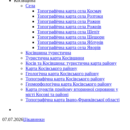
Косівщина
Села
Топографічна карта села Космач
Топографічна карта села Розтоки
Топографічна карта села Рожин
Топографічна карта села Рожнів
Топографічна карта села Шепіт
Топографічна карта села Шешори
Топографічна карта села Яблунів
Топографічна карта села Яворів
Косівщина туристична
Туристична карта Косівщини
Косів та Косівщина: туристична карта району
Карта Косівського району
Геологічна карта Косівського району
Топографічна карта Косівського району
Геоморфологічна карта Косівського району
Карта пунктів прийому вторинної сировини у
місті Косові та районі
Топографічна карта Івано-Франківської області
07.07.2026
Цікавинки