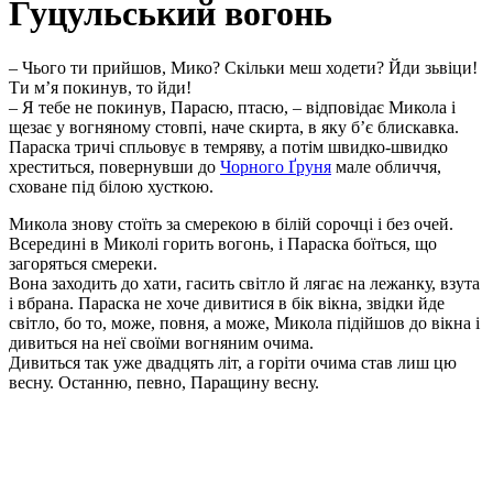
Гуцульський вогонь
– Чього ти прийшов, Мико? Скільки меш ходети? Йди зьвіци!
Ти м’я покинув, то йди!
– Я тебе не покинув, Парасю, птасю, – відповідає Микола і
щезає у вогняному стовпі, наче скирта, в яку б’є блискавка.
Параска тричі спльовує в темряву, а потім швидко-швидко
хреститься, повернувши до
Чорного Ґруня
мале обличчя,
сховане під білою хусткою.
Микола знову стоїть за смерекою в білій сорочці і без очей.
Всередині в Миколі горить вогонь, і Параска боїться, що
загоряться смереки.
Вона заходить до хати, гасить світло й лягає на лежанку, взута
і вбрана. Параска не хоче дивитися в бік вікна, звідки йде
світло, бо то, може, повня, а може, Микола підійшов до вікна і
дивиться на неї своїми вогняним очима.
Дивиться так уже двадцять літ, а горіти очима став лиш цю
весну. Останню, певно, Паращину весну.