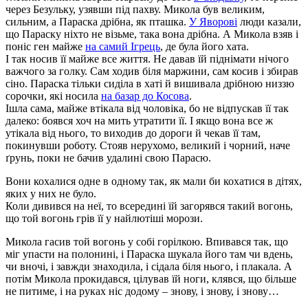
через Безульку, узявши під пахву. Микола був великим,
сильним, а Параска дрібна, як пташка.
У Яворові
люди казали,
що Параску ніхто не візьме, така вона дрібна. А Микола взяв і
поніс ген майже
на самий Ігрець
, де була його хата.
І так носив її майже все життя. Не давав їй піднімати нічого
важчого за голку. Сам ходив біля маржини, сам косив і збирав
сіно. Параска тільки сиділа в хаті й вишивала дрібною низзю
сорочки, які носила
на базар до Косова
.
Ішла сама, майже втікала від чоловіка, бо не відпускав її так
далеко: боявся хоч на мить утратити її. І якщо вона все ж
утікала від нього, то виходив до дороги й чекав її там,
покинувши роботу. Стояв нерухомо, великий і чорний, наче
ґрунь, поки не бачив удалині свою Парасю.
Вони кохалися одне в одному так, як мали би кохатися в дітях,
яких у них не було.
Коли дивився на неї, то всередині їй загорявся такий вогонь,
що той вогонь грів її у найлютіші морози.
Микола гасив той вогонь у собі горілкою. Впивався так, що
міг упасти на полонині, і Параска шукала його там чи вдень,
чи вночі, і завжди знаходила, і сідала біля нього, і плакала. А
потім Микола прокидався, цілував їй ноги, клявся, що більше
не питиме, і на руках ніс додому – знову, і знову, і знову…