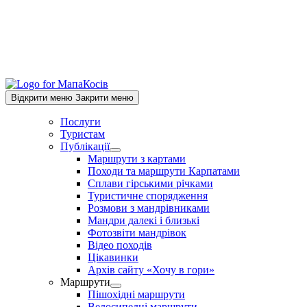
Відкрити меню
Закрити меню
Послуги
Туристам
Публікації
Show
Маршрути з картами
sub
Походи та маршрути Карпатами
menu
Сплави гірськими річками
Туристичне спорядження
Розмови з мандрівниками
Мандри далекі і близькі
Фотозвіти мандрівок
Відео походів
Цікавинки
Архів сайту «Хочу в гори»
Маршрути
Show
Пішохідні маршрути
sub
Велосипедні маршрути