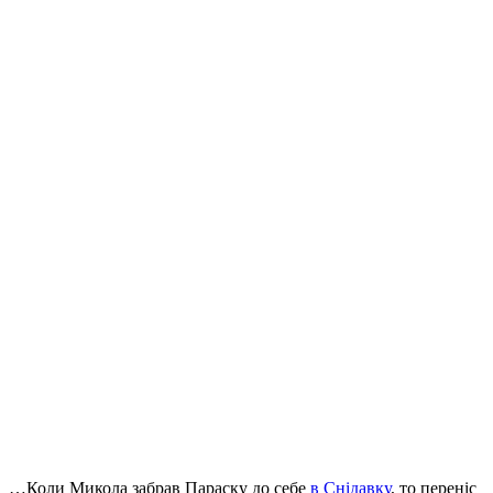
…Коли Микола забрав Параску до себе
в Снідавку
, то переніс