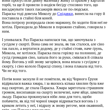
вони пропустили дивну маленьку жінку із прахом у картатій
торбі, та ще й провели із водієм бесіду стосовно того, що
висаджувати таких пасажирів якось не по-людськи.
Параска тоді довезла Миколу до
Снідавки
, винесла на гору й
поставила в стайні біля коней.
Вона потроху розпродала свою маржину, бо ходити біля неї не
хотіла. Приходила до Миколи в порожню стайню, говорила з
ним.
І упивалася. Раз Параска напилася так, що заночувала з
сусідом у скирті. Вона сама не знала, як так сталося, але сіно
так пахло, а вертатися додому, де у стайні стояв, наче ґрунь,
Микола, не хотілося. Параска пила горілку на полонині, де
сусід громадив сіно, хапала його за руки, сміялася й співала
йому. Вогонь у ній знову загорівся, вона впала з сусідом у
скирту, і сіно кололо Парасці спину, і вона плакала від того.
Чи не від того.
Потім вони заснули й не помітили, як від Чорного Ґруня
відірвалася важка хмара, і за якихось кілька хвилин була вже
над скиртою, де спала Параска. Хмара зареготала страшним
громом, висипавши на скирту величезні, наче яйце, шматки
льоду. Параска прокинулася ніби лиш для того, щоби
побачити, як від тої чорної хмари відривається вогонь і з
криком летить у неї, і відразу ж знову регоче, мов окаянний,
грім, але Параска вже не чує.