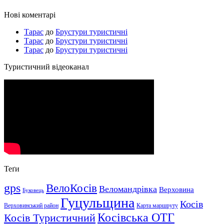
Нові коментарі
Тарас
до
Брустури туристичні
Тарас
до
Брустури туристичні
Тарас
до
Брустури туристичні
Туристичний відеоканал
Теґи
gps
ВелоКосів
Веломандрівка
Верховина
Буковець
Гуцульщина
Косів
Верховинський район
Карта маршруту
Косівська ОТГ
Косів Туристичний