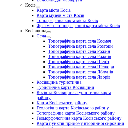
menu
Косів
Show
Карта міста Косів
sub
Карта музеїв міста Косів
menu
Топографічна карта міста Косів
Фрагмент топографічної карти міста Косів
Косівщина
Show
Села
sub
Show
Топографічна карта села Космач
menu
sub
Топографічна карта села Розтоки
menu
Топографічна карта села Рожин
Топографічна карта села Рожнів
Топографічна карта села Шепіт
Топографічна карта села Шешори
Топографічна карта села Яблунів
Топографічна карта села Яворів
Косівщина туристична
Туристична карта Косівщини
Косів та Косівщина: туристична карта
району
Карта Косівського району
Геологічна карта Косівського району
Топографічна карта Косівського району
Геоморфологічна карта Косівського району
Карта пунктів прийому вторинної сировини