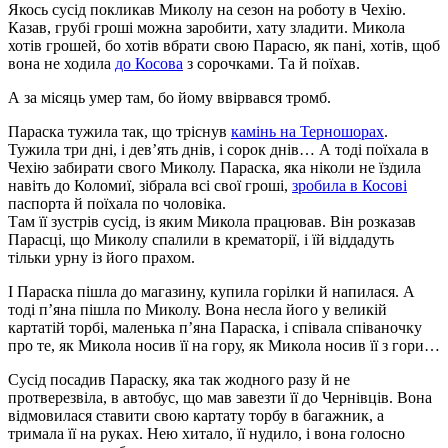
Якось сусід покликав Миколу на сезон на роботу в Чехію.
Казав, грубі гроші можна заробити, хату зладити. Микола
хотів грошей, бо хотів вбрати свою Парасю, як пані, хотів, щоб
вона не ходила
до Косова
з сорочками. Та й поїхав.
А за місяць умер там, бо йому ввірвався тромб.
Параска тужила так, що тріснув
камінь на Терношорах
.
Тужила три дні, і дев’ять днів, і сорок днів… А тоді поїхала в
Чехію забирати свого Миколу. Параска, яка ніколи не їздила
навіть до Коломиї, зібрала всі свої гроші,
зробила в Косові
паспорта й поїхала по чоловіка.
Там її зустрів сусід, із яким Микола працював. Він розказав
Парасці, що Миколу спалили в крематорії, і їй віддадуть
тільки урну із його прахом.
І Параска пішла до магазину, купила горілки й напилася. А
тоді п’яна пішла по Миколу. Вона несла його у великій
картатій торбі, маленька п’яна Параска, і співала співаночку
про те, як Микола носив її на гору, як Микола носив її з гори…
Сусід посадив Параску, яка так жодного разу й не
протверезвіла, в автобус, що мав завезти її до Чернівців. Вона
відмовилася ставити свою картату торбу в багажник, а
тримала її на руках. Нею хитало, її нудило, і вона голосно