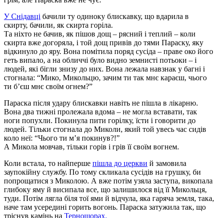
У Снідавці
бачили ту одиноку блискавку, що вдарила в
скирту, бачили, як скирта горіла.
Та ніхто не бачив, як пішов дощ – рясний і теплий – коли
скирта вже догоряла, і той дощ привів до тями Параску, яку
відкинуло до яру. Вона помітила поряд сусіда – праве око його
геть випало, а на обличчі було видно земнисті потьоки – і
людей, які бігли знизу до них. Вона лежала навзнак у багні і
стогнала: “Мико, Микольцю, зачим ти так мнє караєш, чього
ти б’єш мнє своїм огнем?”
Параска після удару блискавки навіть не пішла в лікарню.
Вона два тижні пролежала вдома – не могла вставати, так
ноги попухли. Покинула пити горілку, їсти і говорити до
людей. Тільки стогнала до Миколи, який той увесь час сидів
коло неї: “Чього ти м’я покинув?!”
А Микола мовчав, тільки горів і грів її своїм вогнем.
Коли встала, то найперше
пішла до церкви
й замовила
заупокійну службу. По тому скликала сусідів на грушку, би
попрощатися з Миколою. А вже потім узяла заступа, викопала
глибоку яму й висипала все, що залишилося від її Микольця,
туди. Потім лягла біля тої ями й відчула, яка гаряча земля, така,
наче там усередині горить вогонь. Параска затужила так, що
тріснув камінь на
Терношорах.