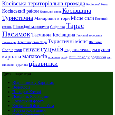
Косівська територіальна громада
Косівський базар
Косівщина
Косівський район
Косівський ринок
Туристична
Місце сили
Мандрівки в гори
Писаний
Тарас
Пішохідні маршрути
Снідавка
камінь
Пасимок
Таємнича Косівщина
Таємничі водоспади
Туристичні місця
Шешори
Терношорська Лада
Терношори
гуцулія
гуцули
гід
екскурсії
Яворів
еко-стежка
гори
мапакосів
карпати
піші походи
родзинка
полонина
похід
сир
цікавинки
туризм
сироварні
Друзі і партнери
Відпочинок у Карпатах
ВелоКосів
Погода в Косові
Довідник Косівщини
Косівський форум
Косівський фотоальбом
Портал Косівщини
Сайти Косівщини