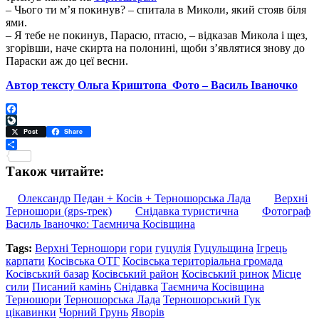
– Чього ти м’я покинув? – спитала в Миколи, який стояв біля
ями.
– Я тебе не покинув, Парасю, птасю, – відказав Микола і щез,
згорівши, наче скирта на полонині, щоби з’являтися знову до
Параски аж до цеї весни.
Автор тексту Ольга Криштопа
Фото – Василь Іваночко
Facebook
LiveJournal
Post
Share
Поділитися
Також читайте:
Олександр Педан + Косів + Терношорська Лада
Верхні
Терношори (gps-трек)
Снідавка туристична
Фотограф
Василь Іваночко: Таємнича Косівщина
Tags:
Верхні Терношори
гори
гуцулія
Гуцульщина
Ігрець
карпати
Косівська ОТГ
Косівська територіальна громада
Косівський базар
Косівський район
Косівський ринок
Місце
сили
Писаний камінь
Снідавка
Таємнича Косівщина
Терношори
Терношорська Лада
Терношорський Гук
цікавинки
Чорний Грунь
Яворів