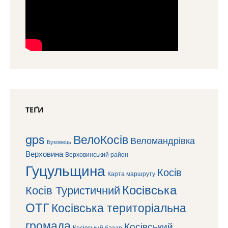
ТЕҐИ
gps
ВелоКосів
Веломандрівка
Буковець
Верховина
Верховинський район
Гуцульщина
Косів
Карта маршруту
Косівська
Косів Туристичний
ОТГ
Косівська територіальна
громада
Косівський
Косівський базар