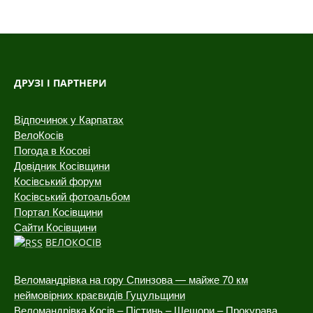
ДРУЗІ І ПАРТНЕРИ
Відпочинок у Карпатах
ВелоКосів
Погода в Косові
Довідник Косівщини
Косівський форум
Косівський фотоальбом
Портал Косівщини
Сайти Косівщини
ВЕЛОКОСІВ
Веломандрівка на гору Спинзова — майже 70 км
неймовірних краєвидів Гуцульщини
Веломандрівка Косів – Пістинь – Шешори – Прокурава