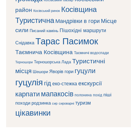
Косівщина
район
Косівський ринок
Туристична
Місце
Мандрівки в гори
сили
Пішохідні маршрути
Писаний камінь
Тарас Пасимок
Снідавка
Таємнича Косівщина
Таємничі водоспади
Туристичні
Терношорська Лада
Терношори
гуцули
місця
Яворів
гори
Шешори
гуцулія
гід
екскурсії
еко-стежка
мапакосів
карпати
піші
полонина
похід
туризм
походи
родзинка
сироварні
сир
цікавинки