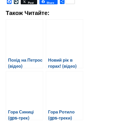
Facebook
LiveJournal
Share
Post
Share
Також Читайте:
Похід на Петрос
Новий рік в
(відео)
горах! (відео)
Гора Синиці
Гора Ротило
(gps-трек)
(gps-треки)