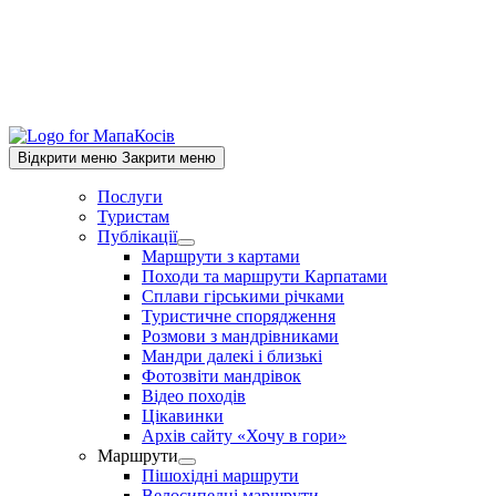
Відкрити меню
Закрити меню
Послуги
Туристам
Публікації
Show
Маршрути з картами
sub
Походи та маршрути Карпатами
menu
Сплави гірськими річками
Туристичне спорядження
Розмови з мандрівниками
Мандри далекі і близькі
Фотозвіти мандрівок
Відео походів
Цікавинки
Архів сайту «Хочу в гори»
Маршрути
Show
Пішохідні маршрути
sub
Велосипедні маршрути