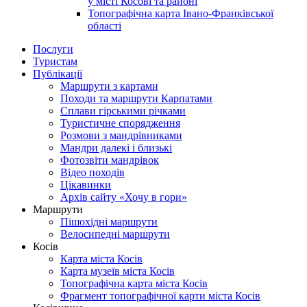
у місті Косові та районі
Топографічна карта Івано-Франківської
області
Послуги
Туристам
Публікації
Маршрути з картами
Походи та маршрути Карпатами
Сплави гірськими річками
Туристичне спорядження
Розмови з мандрівниками
Мандри далекі і близькі
Фотозвіти мандрівок
Відео походів
Цікавинки
Архів сайту «Хочу в гори»
Маршрути
Пішохідні маршрути
Велосипедні маршрути
Косів
Карта міста Косів
Карта музеїв міста Косів
Топографічна карта міста Косів
Фрагмент топографічної карти міста Косів