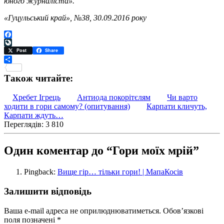
юного журналіста».
«Гуцульський край», №38, 30.09.2016 року
Facebook
LiveJournal
Post
Share
Поділитися
Також читайте:
Хребет Ігрець
Антиода покорітєлям
Чи варто
ходити в гори самому? (опитування)
Карпати кличуть,
Карпати ждуть…
Переглядів: 3 810
Один коментар до “Гори моїх мрій”
Pingback:
Вище гір… тільки гори! | МапаКосів
Залишити відповідь
Ваша e-mail адреса не оприлюднюватиметься.
Обов’язкові
поля позначені
*