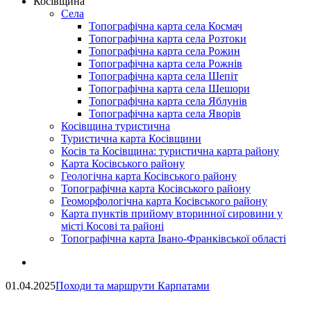
Косівщина
Села
Топографічна карта села Космач
Топографічна карта села Розтоки
Топографічна карта села Рожин
Топографічна карта села Рожнів
Топографічна карта села Шепіт
Топографічна карта села Шешори
Топографічна карта села Яблунів
Топографічна карта села Яворів
Косівщина туристична
Туристична карта Косівщини
Косів та Косівщина: туристична карта району
Карта Косівського району
Геологічна карта Косівського району
Топографічна карта Косівського району
Геоморфологічна карта Косівського району
Карта пунктів прийому вторинної сировини у
місті Косові та районі
Топографічна карта Івано-Франківської області
01.04.2025
Походи та маршрути Карпатами