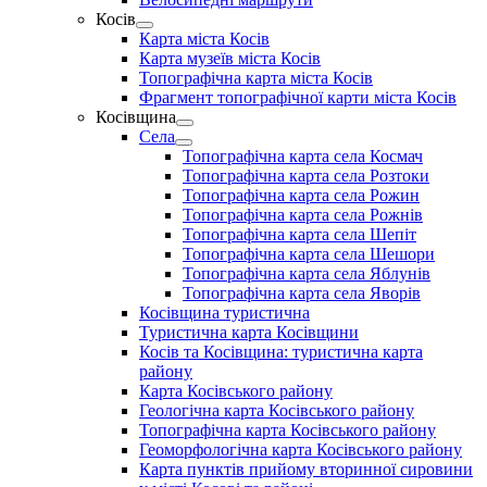
menu
Косів
Show
Карта міста Косів
sub
Карта музеїв міста Косів
menu
Топографічна карта міста Косів
Фрагмент топографічної карти міста Косів
Косівщина
Show
Села
sub
Show
Топографічна карта села Космач
menu
sub
Топографічна карта села Розтоки
menu
Топографічна карта села Рожин
Топографічна карта села Рожнів
Топографічна карта села Шепіт
Топографічна карта села Шешори
Топографічна карта села Яблунів
Топографічна карта села Яворів
Косівщина туристична
Туристична карта Косівщини
Косів та Косівщина: туристична карта
району
Карта Косівського району
Геологічна карта Косівського району
Топографічна карта Косівського району
Геоморфологічна карта Косівського району
Карта пунктів прийому вторинної сировини