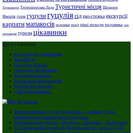
Туристичні місця
Шешори
Терношорська Лада
Терношори
гуцулія
гуцули
гід
екскурсії
Яворів
еко-стежка
гори
мапакосів
карпати
піші походи
родзинка
полонина
похід
сир
цікавинки
туризм
сироварні
Друзі і партнери
Відпочинок у Карпатах
ВелоКосів
Погода в Косові
Довідник Косівщини
Косівський форум
Косівський фотоальбом
Портал Косівщини
Сайти Косівщини
ВелоКосів
Веломандрівка на гору Спинзова — майже 70 км
неймовірних краєвидів Гуцульщини
Веломандрівка Косів – Пістинь – Шешори – Прокурава
У Рожнівській громаді відбулися заходи з нагоди Дня