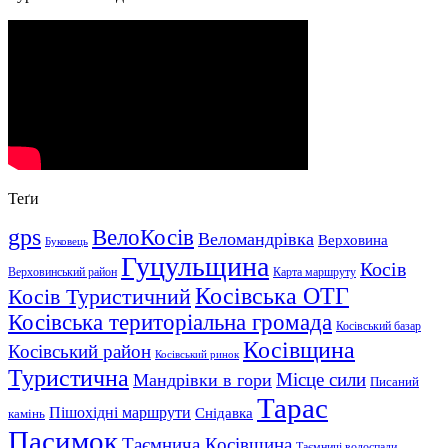
Теґи
gps
ВелоКосів
Веломандрівка
Верховина
Буковець
Гуцульщина
Косів
Верховинський район
Карта маршруту
Косівська ОТГ
Косів Туристичний
Косівська територіальна громада
Косівський базар
Косівщина
Косівський район
Косівський ринок
Туристична
Місце сили
Мандрівки в гори
Писаний
Тарас
Пішохідні маршрути
Снідавка
камінь
Пасимок
Таємнича Косівщина
Таємничі водоспади