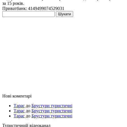
за 15 років.
Приватбанк: 4149499074529031
Пошук:
Нові коментарі
Тарас
до
Брустури туристичні
Тарас
до
Брустури туристичні
Тарас
до
Брустури туристичні
Туристичний відеоканал