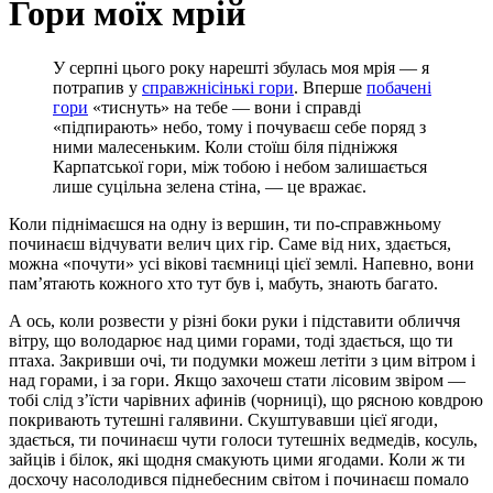
Гори моїх мрій
У серпні цього року нарешті збулась моя мрія — я
потрапив у
справжнісінькі гори
. Вперше
побачені
гори
«тиснуть» на тебе — вони і справді
«підпирають» небо, тому і почуваєш себе поряд з
ними малесеньким. Коли стоїш біля підніжжя
Карпатської гори, між тобою і небом залишається
лише суцільна зелена стіна, — це вражає.
Коли піднімаєшся на одну із вершин, ти по-справжньому
починаєш відчувати велич цих гір. Саме від них, здається,
можна «почути» усі вікові таємниці цієї землі. Напевно, вони
пам’ятають кожного хто тут був і, мабуть, знають багато.
А ось, коли розвести у різні боки руки і підставити обличчя
вітру, що володарює над цими горами, тоді здається, що ти
птаха. Закривши очі, ти подумки можеш летіти з цим вітром і
над горами, і за гори. Якщо захочеш стати лісовим звіром —
тобі слід з’їсти чарівних афинів (чорниці), що рясною ковдрою
покривають тутешні галявини. Скуштувавши цієї ягоди,
здається, ти починаєш чути голоси тутешніх ведмедів, косуль,
зайців і білок, які щодня смакують цими ягодами. Коли ж ти
досхочу насолодився піднебесним світом і починаєш помало