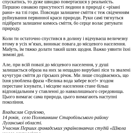
спускатись, то дуже швидко повертаєшся у реальність.
Першою ознакою присутності людини в природі є «різані
рани» на тлі гори. Повсюди залишене сміття є теж свідченням
руйнування первинної краси природи. Руки самі тягнуться
підібрати залишене кимось сміття, бо серце волає рятувати
природу.
Коли ти остаточно спустився в долину і відчуваєш величезну
втому в усіх м’язах, виникає повага до місцевого населення.
Мабуть, їм тяжко долати такий шлях щодня. Важко уявити їхні
зимові дні.
Але, при всій повазі до місцевого населення, у душі
залишається образа на них за нещадно вирубані ліси та звалені
кучугури сміття до гірських річок. Ми лише сподіваємось, що
їхня улюблена фраза «Велика вода забере все!» згодом
перестане існувати, і місцеве населення стане більш
відповідальним у ставленні до навколишнього середовища.
Цього вимагає сама природа, цього вимагають наступні
покоління.
Владислав Сергієнко,
14 років, село Половинкине Старобільського району
Луганської області.
Учасник Перших громадських українознавчих студій «Школа