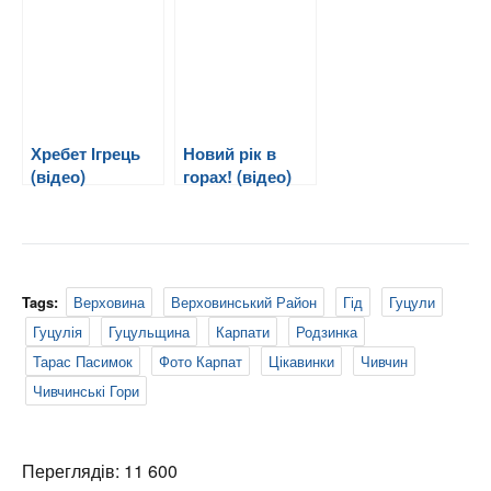
Хребет Ігрець
Новий рік в
(відео)
горах! (відео)
Tags:
Верховина
Верховинський Район
Гід
Гуцули
Гуцулія
Гуцульщина
Карпати
Родзинка
Тарас Пасимок
Фото Карпат
Цікавинки
Чивчин
Чивчинські Гори
Переглядів: 11 600