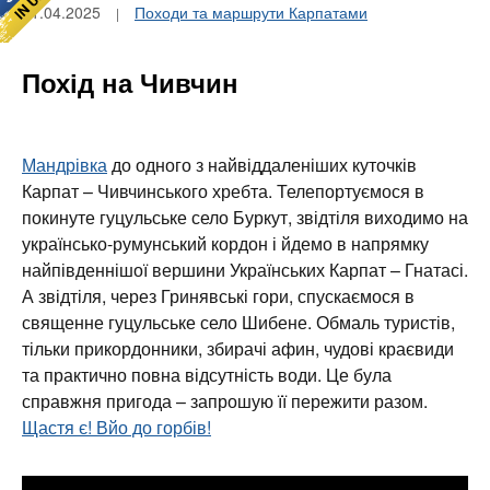
01.04.2025
Походи та маршрути Карпатами
Похід на Чивчин
Мандрівка
до одного з найвіддаленіших куточків
Карпат – Чивчинського хребта. Телепортуємося в
покинуте гуцульське село Буркут, звідтіля виходимо на
українсько-румунський кордон і йдемо в напрямку
найпівденнішої вершини Українських Карпат – Гнатасі.
А звідтіля, через Гринявські гори, спускаємося в
священне гуцульське село Шибене. Обмаль туристів,
тільки прикордонники, збирачі афин, чудові краєвиди
та практично повна відсутність води. Це була
справжня пригода – запрошую її пережити разом.
Щастя є! Вйо до горбів!