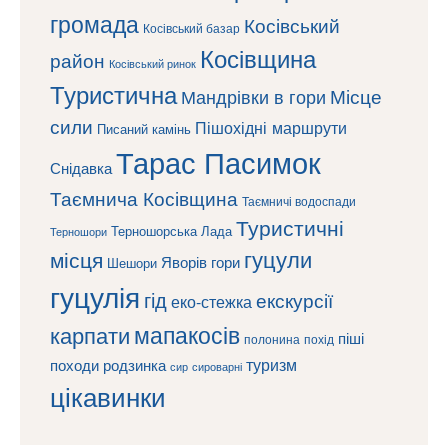
громада
Косівський
Косівський базар
Косівщина
район
Косівський ринок
Туристична
Місце
Мандрівки в гори
сили
Пішохідні маршрути
Писаний камінь
Тарас Пасимок
Снідавка
Таємнича Косівщина
Таємничі водоспади
Туристичні
Терношорська Лада
Терношори
гуцули
місця
Яворів
гори
Шешори
гуцулія
гід
екскурсії
еко-стежка
мапакосів
карпати
піші
полонина
похід
туризм
походи
родзинка
сироварні
сир
цікавинки