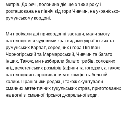
метрів. До речі, полонина діє ще з 1882 року і
розташована на північ від гори Чивчин, на укранїсько-
румунському кордоні.
Ми проїхали дві прикордонні застави, мали змогу
насолодитися чудовими краєвидами українських та
румунських Карпат, серед них і гора Піп Іван
Чорногірський та Мармароський, Чивчин та багато
інших. Також, ми назбирали багато грибів, солодких
ягід велетенських розмірів (афини та гогодзи), а також
насолодились проживанням в комфортабельній
колибі. Працівники редакції також скуштували
смачних автентичних гуцульських страв, приготованих
на вогні зі смачної гірської джерельної води.