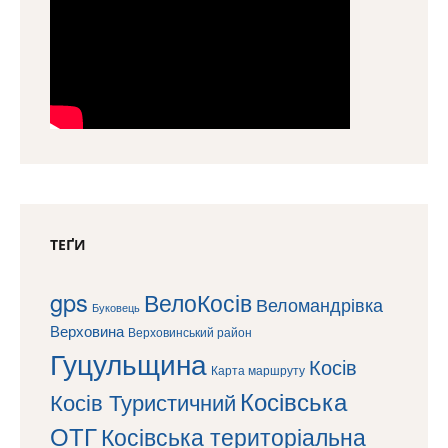
ТЕҐИ
gps
ВелоКосів
Веломандрівка
Буковець
Верховина
Верховинський район
Гуцульщина
Косів
Карта маршруту
Косівська
Косів Туристичний
ОТГ
Косівська територіальна