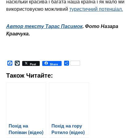
наскільки красива і багата наша країна і як мало ми
використовуємо можливий
туристичний потенціал.
Автор тексту Тарас Пасимок
. Фото Назара
Кравчука.
Facebook
LiveJournal
Share
Post
Share
Також Читайте:
Похід на
Похід на гору
Попіван (відео)
Ротило (відео)