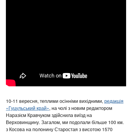
10-11 вересня, теплими осінніми вихідними,
редакція
«Гуцульський край»
, на чолі з новим редактором
Наразієм Кравчуком здійснила виїзд на
Верховинщину. Загалом, ми подолали більше 100 км.
з Косова на полонину Старостая з висотою 1570