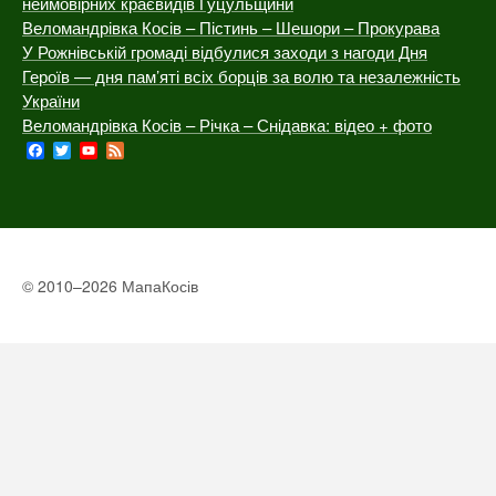
неймовірних краєвидів Гуцульщини
Веломандрівка Косів – Пістинь – Шешори – Прокурава
У Рожнівській громаді відбулися заходи з нагоди Дня
Героїв — дня пам’яті всіх борців за волю та незалежність
України
Веломандрівка Косів – Річка – Снідавка: відео + фото
Facebook
Twitter
YouTube
Feed
Channel
© 2010–2026 МапаКосів