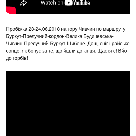
Пробіжка 23-24.06.2018 на гору Чивчин по маршруту
Буркут-Прелучний-кордон-Велика Будичевська-
Чивчин-Прелучний-Буркут-Шибене. Дощ, сніг і райське
сонце, як бонус за те, що йшли до кінця. Щастя є! Вйо
до горбів!