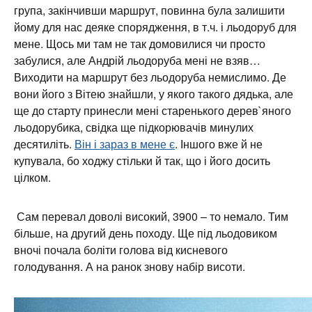
група, закінчивши маршрут, повинна була залишити
йому для нас деяке спорядження, в т.ч. і льодоруб для
мене. Щось ми там не так домовилися чи просто
забулися, але Андрій льодоруба мені не взяв…
Виходити на маршрут без льодоруба немислимо. Де
вони його з Вітею знайшли, у якого такого дядька, але
ще до старту принесли мені старенького дерев`яного
льодорубика, свідка ще підкорювачів минулих
десятиліть.
Він і зараз в мене є
. Іншого вже й не
купувала, бо ходжу стільки й так, що і його досить
цілком.
Сам перевал доволі високий, 3900 – то немало. Тим
більше, на другий день походу. Ще під льодовиком
вночі почала боліти голова від кисневого
голодування. А на ранок знову набір висоти.