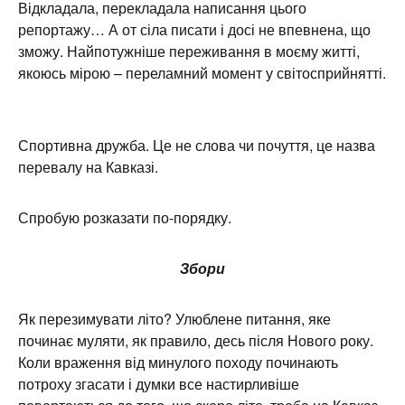
Відкладала, перекладала написання цього
репортажу… А от сіла писати і досі не впевнена, що
зможу. Найпотужніше переживання в моєму житті,
якоюсь мірою – переламний момент у світосприйнятті.
Спортивна дружба. Це не слова чи почуття, це назва
перевалу на Кавказі.
Спробую розказати по-порядку.
Збори
Як перезимувати літо? Улюблене питання, яке
починає муляти, як правило, десь після Нового року.
Коли враження від минулого походу починають
потроху згасати і думки все настирливіше