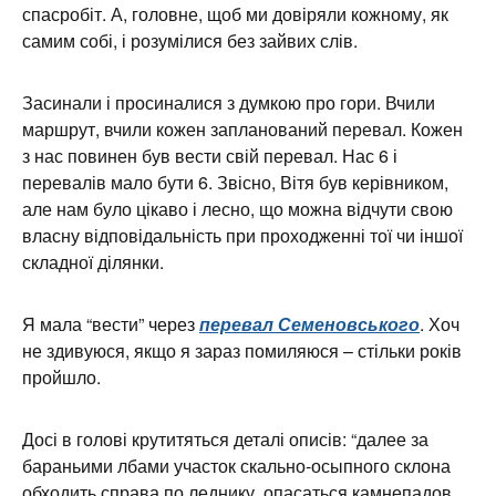
спасробіт. А, головне, щоб ми довіряли кожному, як
самим собі, і розумілися без зайвих слів.
Засинали і просиналися з думкою про гори. Вчили
маршрут, вчили кожен запланований перевал. Кожен
з нас повинен був вести свій перевал. Нас 6 і
перевалів мало бути 6. Звісно, Вітя був керівником,
але нам було цікаво і лесно, що можна відчути свою
власну відповідальність при проходженні тої чи іншої
складної ділянки.
Я мала “вести” через
перевал Семеновського
. Хоч
не здивуюся, якщо я зараз помиляюся – стільки років
пройшло.
Досі в голові крутитяться деталі описів: “далее за
бараньими лбами участок скально-осыпного склона
обходить справа по леднику, опасаться камнепадов…