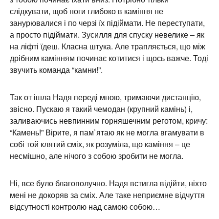
слідкувати, щоб ноги глибоко в каміння не
занурювалися і по черзі їх підіймати. Не переступати,
а просто підіймати. Зусилля для спуску невелике – як
на ліфті їдеш. Класна штука. Але трапляється, що між
дрібним камінням починає котитися і щось важче. Тоді
звучить команда “камни!”.
Так от ішла Надя переді мною, тримаючи дистанцію,
звісно. Пускаю я такий чемодан (крупний камінь) і,
заливаючись невпинним горняшечним реготом, кричу:
“Камень!” Вірите, я пам`ятаю як не могла вгамувати в
собі той клятий сміх, як розуміла, що каміння – це
несмішно, але нічого з собою зробити не могла.
Ні, все було благополучно. Надя встигла відійти, ніхто
мені не докоряв за сміх. Але таке неприємне відчуття
відсутності контролю над самою собою…