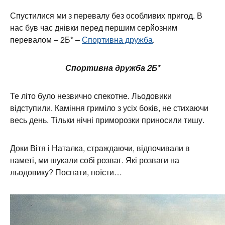
Спустилися ми з перевалу без особливих пригод. В
нас був час днівки перед першим серйозним
перевалом – 2Б* –
Спортивна дружба
.
Спортивна дружба 2Б*
Те літо було незвично спекотне. Льодовики
відступили. Каміння гриміло з усіх боків, не стихаючи
весь день. Тільки нічні приморозки приносили тишу.
Доки Вітя і Наталка, страждаючи, відпочивали в
наметі, ми шукали собі розваг. Які розваги на
льодовику? Поспати, поїсти…