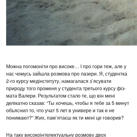
Можна погомоніти про високе… І про гори теж, але у
нас чомусь зайшла розмова про лазери. Я, студентка
2-го курсу медінституту, намагалася з`ясувати
природу того променя у студента третього курсу фіз-
мата Валери. Результатом стало те, що він мені
делікатно сказав: “Ты хочешь, чтобы я тебе за 5 минут
объяснил то, что учат 5 лет в универе и так и не
понимают?” Жих, пам`ятаєш як ти мені це говорив?
На таку високоінтелектуальну розмову двох