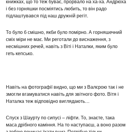
книжках, що то теж буває, прорвало на ха-ха. Андрюха
і без горняшки посміятись любить, то він радо
підлаштувався під наш дружній регіт.
То було б смішно, якби було помірно. А горняшечний
сміх міри не має. Ми реготали до виснаження, з
несмішних речей, навіть з Віті і Наталки, яким було
геть кепсько.
Навіть на фотографії видно, що ми з Валєрою так і не
змогли вгамуватися навіть для звітного фото. Вітя і
Наталка теж відповідно виглядають…
Спуск з Шаурту по сипусі – ліфти. То, знаєте, така
маса дрібного каміння. На то наступаєш, а воно разом
з тобою починає їхати вниз. Потрібно тільки