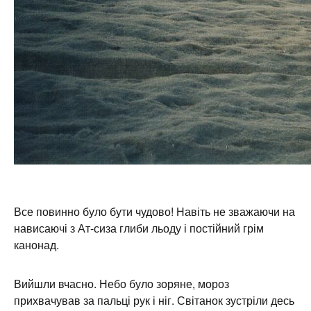
Все повинно було бути чудово! Навіть не зважаючи на
нависаючі з Ат-сиза глиби льоду і постійний грім
канонад.
Вийшли вчасно. Небо було зоряне, мороз
прихвачував за пальці рук і ніг. Світанок зустріли десь