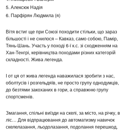
Алексюк Надія
Парфірян Людмила (я)
Вітя встиг ще при Союзі походити стільки, що зараз
більшості і не снилося – Кавказ, само собою, Памір,
Тянь-Шань. Участь у поході 6-ї к.с. зі сходженням на
Хан-Тенгрі, керівництва походами різних категорій
складності. Жива легенда.
І от ця от жива легенда наважилася зробити з нас,
оболтусів і розгельдяїв, не просто групу однодумців,
до безтями закоханих в гори, а справжню групу
спортсменів.
Змагання, спільні виїзди на скелі, за місто, на річку, в
ліс… Для відпрацювання до автоматизму навичок
скелелазання, льодолазання, подолання перешкод,