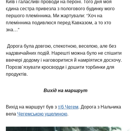
Київ і галасливі проводи на пероні. Того дня моя
єдина сестра привезла з пологового будинку мого
першого племінника. Ми жартували: “Хоч на
племінника подивлюся перед Кавказом, а то хто
зна…”
Дорога була довгою, спекотною, веселою, але без
надзвичайних подій. Нарешті можна було не спішити
ввечері додому і наговоритися й намріятися досхочу.
Порозв`язувати кросворди і дошити торбинки для
продуктів.
Вихід на маршрут
Вихід на маршрут був з
т/б Чегем
. Дорога з Нальчика
вела
Чегемською ущелиною
.