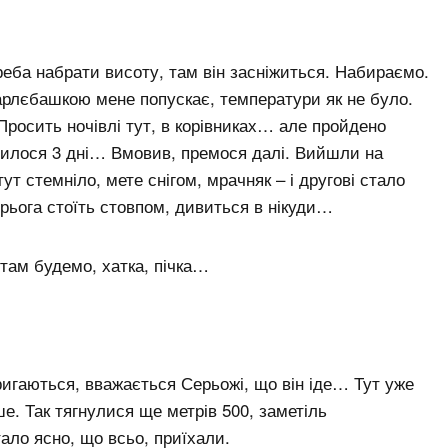
треба набрати висоту, там він засніжиться. Набираємо.
арлєбашкою мене попускає, температури як не було.
 Просить ночівлі тут, в корівниках… але пройдено
шилося 3 дні… Вмовив, премося далі. Вийшли на
ут стемніло, мете снігом, мрачняк – і другові стало
рьога стоїть стовпом, дивиться в нікуди…
 там будемо, хатка, пічка…
ригаються, вважається Серьожі, що він іде… Тут уже
е. Так тягнулися ще метрів 500, заметіль
ало ясно, що всьо, приїхали.