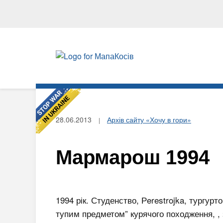
28.06.2013
Архів сайту «Хочу в гори»
Мармарош 1994
1994 рік. Студенство, Рerestrojka, тургурт
тупим предметом” курячого походження, , 