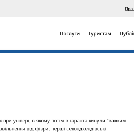
Про 
Послуги
Туристам
Публі
ок при універі, в якому потім в гаранта кинули “важким
звільнення від фізри, перші секондхендівські