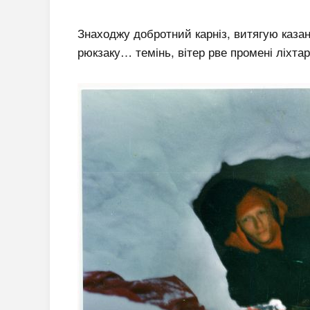
Знаходжу добротний карніз, витягую каза
рюкзаку… темінь, вітер рве промені ліхтар