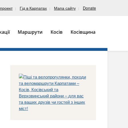
проект
Гід в Карпатах
Мапа сайту
Donate
кації
Маршрути
Косів
Косівщина