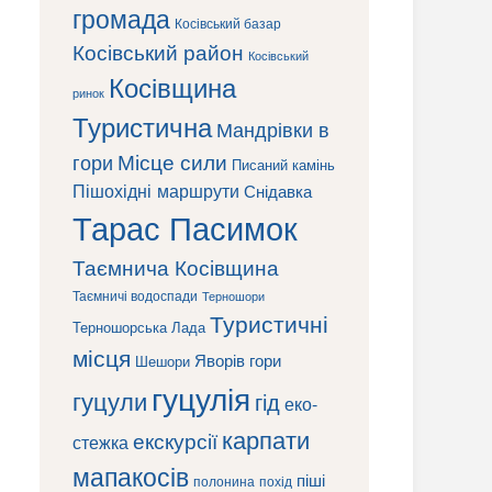
громада
Косівський базар
Косівський район
Косівський
Косівщина
ринок
Туристична
Мандрівки в
Місце сили
гори
Писаний камінь
Пішохідні маршрути
Снідавка
Тарас Пасимок
Таємнича Косівщина
Таємничі водоспади
Терношори
Туристичні
Терношорська Лада
місця
Яворів
гори
Шешори
гуцулія
гуцули
гід
еко-
карпати
екскурсії
стежка
мапакосів
піші
полонина
похід