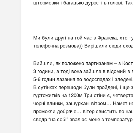
штормовки і багацько дурості в голові. Так
Ми були другі на той час з Франека, хто т
телефонна розмова)) Вирішили сюди сходи
Вийшли, як положено партизанам – з Кост
3 години, а тоді вона зайшла в відомий в
5-6 годин лазання по водоспадах і зледен
В сутінках перешоди були пройдені, і ще 
гуртожитків на 1200м Три стіни є, четверт
чорні ялинки, зашурхані вітром… Намет не
промокли добряче… вітер свистить по на
сведр “на собі” звалює мене з температ