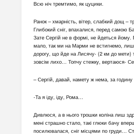
Всю ніч тремтимо, як цуцики.
Ранок – хмарність, вітер, слабкий дощ – 
Глибокий сніг, впахалися, перед самою Б
Зате Сергій не в формі, не йдеться йому.
мало, так ми на Марми не встигнемо, ли
дорогу, що йде на Лисячу- (2 км до мети) т
зовсім лихо… Топчу стежку, вертаюся- Се
– Сергій, давай, намету ж нема, за годину
-Та я іду, іду, Рома…
Дивлюся, а в нього трошки коліна лиш зд
мені страшно стало, такі глюки бачу вперш
посилювалася, сніг місцями по груди… Ст