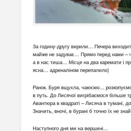
За годину-другу вирили… Печера виходить
майже не задуває… Прямо перед нами – чо
а в нас тиша… Місце на два каремати і пр
ясна… адреналіном перепалило)
Ранок. Буря вщухла, чаюємо… розкопуємос
в путь. До Лисячої вигрібаємося більше т
Авантюра в квадраті – Лисяча в тумані, д
Значить, вночі, в бурані б точно їх не з
Наступного дня ми на вершині…