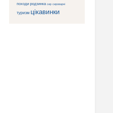
походи
родзинка
сироварні
сир
цікавинки
туризм