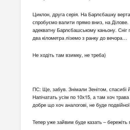
Циклон, друга серія. На Барлєбашку верта
спробуємо валити прямо вниз, на Ділове. 
адекватну Барлєбашському каньону. Сніг 
два кілометра ліземо з ранку до вечора…
Не ходіть там взимку, не треба)
ПС:
Ще, забув. Знімали Зенітом, спасибі 
Напічатать усім по 10х15, а там хоч трав
добре що хоч аналогові, не буде подвійно
Тепер уже зайвим буде казать – бережіть 