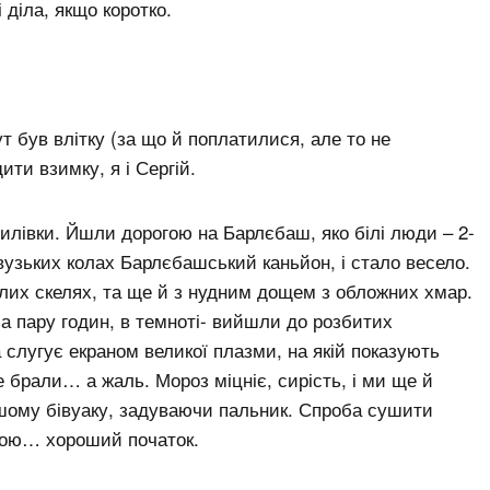
і діла, якщо коротко.
ут був влітку (за що й поплатилися, але то не
ти взимку, я і Сергій.
илівки. Йшли дорогою на Барлєбаш, яко білі люди – 2-
 вузьких колах Барлєбашський каньйон, і стало весело.
ілих скелях, та ще й з нудним дощем з обложних хмар.
за пару годин, в темноті- вийшли до розбитих
а слугує екраном великої плазми, на якій показують
 брали… а жаль. Мороз міцніє, сирість, і ми ще й
шому бівуаку, задуваючи пальник. Спроба сушити
урою… хороший початок.