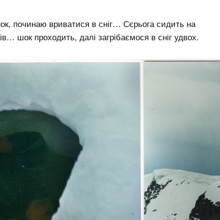
нок, починаю вриватися в сніг… Сєрьога сидить на
ів… шок проходить, далі загрібаємося в сніг удвох.