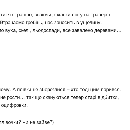
тися страшно, знаючи, скільки снігу на траверсі…
Втрачаємо гребінь, нас заносить в ущелину,
по вуха, скелі, льодоспади, все завалено деревами…
йому. А плівки не збереглися – хто тоді цим парився.
а не рости… так що скануються тепер старі відбитки,
ї оцифровки.
плівочки? Чи не зайве?)