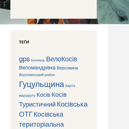
ТЕҐИ
gps
ВелоКосів
Буковець
Веломандрівка
Верховина
Верховинський район
Гуцульщина
Карта
Косів
Косів
маршруту
Косівська
Туристичний
ОТГ
Косівська
територіальна