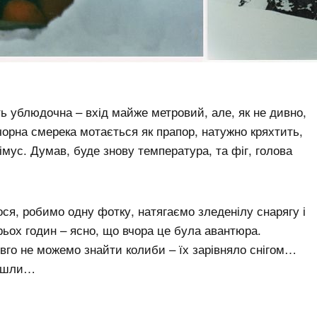
 ублюдочна – вхід майже метровий, але, як не дивно,
рна смерека мотається як прапор, натужно кряхтить,
імус. Думав, буде знову температура, та фіг, голова
я, робимо одну фотку, натягаємо зледенілу снарягу і
рьох годин – ясно, що вчора це була авантюра.
овго не можемо знайти колиби – їх зарівняло снігом…
найшли…