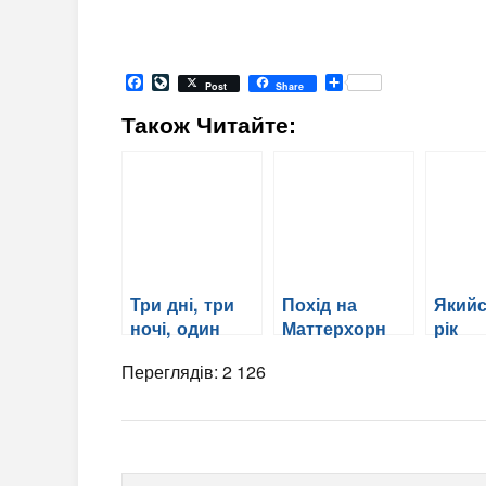
Facebook
LiveJournal
Share
Post
Share
Також Читайте:
Три дні, три
Похід на
Який
ночі, один
Маттерхорн
рік
світанок
Переглядів: 2 126