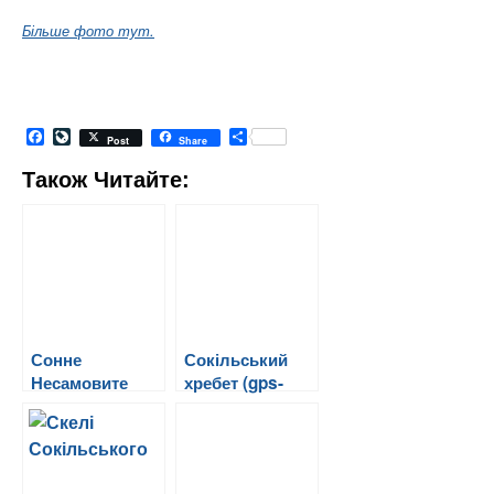
Більше фото тут.
Facebook
LiveJournal
Share
Post
Share
Також Читайте:
Сонне
Сокільський
Несамовите
хребет (gps-
трек)