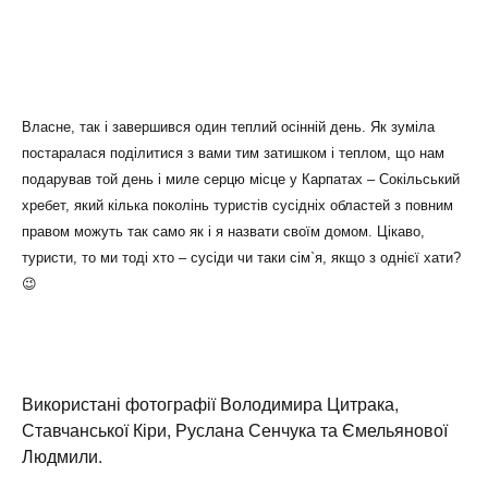
Власне, так і завершився один теплий осінній день. Як зуміла
постаралася поділитися з вами тим затишком і теплом, що нам
подарував той день і миле серцю місце у Карпатах – Сокільський
хребет, який кілька поколінь туристів сусідніх областей з повним
правом можуть так само як і я назвати своїм домом. Цікаво,
туристи, то ми тоді хто – сусіди чи таки сім`я, якщо з однієї хати?
😉
Використані фотографії Володимира Цитрака,
Ставчанської Кіри, Руслана Сенчука та Ємельянової
Людмили.