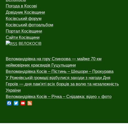
Погода в Косові
Довідник Косівщини
Косівський форум
Косівський фотоальбом
Портал Косівщини
Сайти Косівщини
ВЕЛОКОСІВ
Веломандрівка на гору Спинзова — майже 70 км
неймовірних краєвидів Гуцульщини
Веломандрівка Косів – Пістинь – Шешори – Прокурава
У Рожнівській громаді відбулися заходи з нагоди Дня
Героїв — дня пам’яті всіх борців за волю та незалежність
України
Веломандрівка Косів – Річка – Снідавка: відео + фото
Facebook
Twitter
YouTube
Feed
Channel