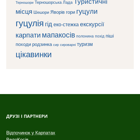
Туристичні
Терношорська Лада
Терношори
гуцули
місця
Яворів
гори
Шешори
гуцулія
гід
екскурсії
еко-стежка
мапакосів
карпати
піші
полонина
похід
туризм
походи
родзинка
сироварні
сир
цікавинки
ДРУЗІ І ПАРТНЕРИ
Відпочинок у Карпатах
ВелоКосів