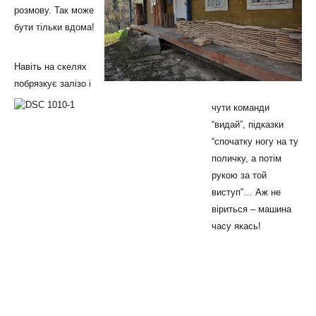
розмову. Так може
бути тільки вдома!
Навіть на скелях
побрязкує залізо і
чути команди
“видай”, підказки
“спочатку ногу на ту
поличку, а потім
рукою за той
виступ”… Аж не
віриться – машина
часу якась!