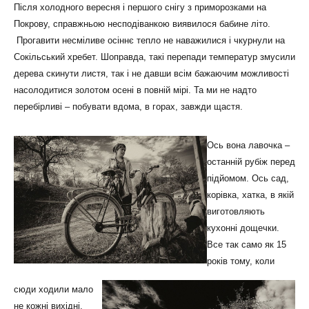
Після холодного вересня і першого снігу з приморозками на
Покрову, справжньою несподіванкою виявилося бабине літо.
Прогавити несміливе осіннє тепло не наважилися і чкурнули на
Сокільський хребет. Шоправда, такі перепади температур змусили
дерева скинути листя, так і не давши всім бажаючим можливості
насолодитися золотом осені в повній мірі. Та ми не надто
перебірливі – побувати вдома, в горах, завжди щастя.
Ось вона лавочка –
останній рубіж перед
підйомом. Ось сад,
корівка, хатка, в якій
виготовляють
кухонні дощечки.
Все так само як 15
років тому, коли
сюди ходили мало
не кожні вихідні.