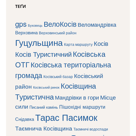
ТЕҐИ
gps
ВелоКосів
Веломандрівка
Буковець
Верховина
Верховинський район
Гуцульщина
Косів
Карта маршруту
Косівська
Косів Туристичний
ОТГ
Косівська територіальна
громада
Косівський
Косівський базар
Косівщина
район
Косівський ринок
Туристична
Місце
Мандрівки в гори
сили
Пішохідні маршрути
Писаний камінь
Тарас Пасимок
Снідавка
Таємнича Косівщина
Таємничі водоспади