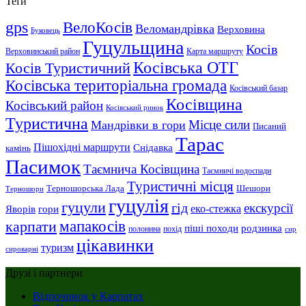
Теґи
gps
ВелоКосів
Веломандрівка
Верховина
Буковець
Гуцульщина
Косів
Верховинський район
Карта маршруту
Косівська ОТГ
Косів Туристичний
Косівська територіальна громада
Косівський базар
Косівщина
Косівський район
Косівський ринок
Туристична
Місце сили
Мандрівки в гори
Писаний
Тарас
Пішохідні маршрути
Снідавка
камінь
Пасимок
Таємнича Косівщина
Таємничі водоспади
Туристичні місця
Шешори
Терношорська Лада
Терношори
гуцулія
гуцули
гід
екскурсії
Яворів
еко-стежка
гори
мапакосів
карпати
піші походи
родзинка
полонина
похід
сир
цікавинки
туризм
сироварні
Друзі і партнери
Відпочинок у Карпатах