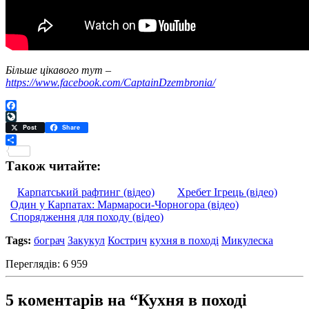
Більше цікавого тут –
https://www.facebook.com/CaptainDzembronia/
Facebook
LiveJournal
Post
Share
Поділитися
Також читайте:
Карпатський рафтинг (відео)
Хребет Ігрець (відео)
Один у Карпатах: Мармароси-Чорногора (відео)
Спорядження для походу (відео)
Tags:
бограч
Закукул
Кострич
кухня в поході
Микулеска
Переглядів: 6 959
5 коментарів на “Кухня в поході