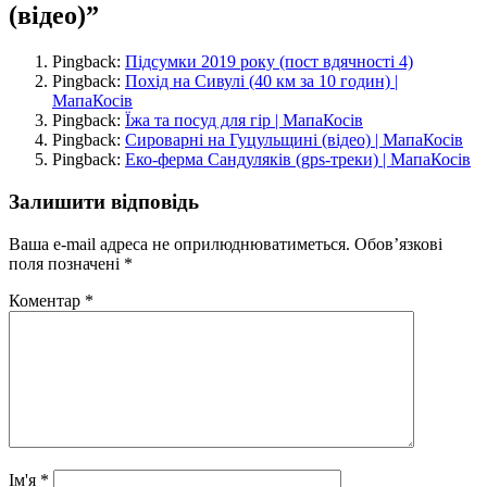
(відео)”
Pingback:
Підсумки 2019 року (пост вдячності 4)
Pingback:
Похід на Сивулі (40 км за 10 годин) |
МапаКосів
Pingback:
Їжа та посуд для гір | МапаКосів
Pingback:
Сироварні на Гуцульщині (відео) | МапаКосів
Pingback:
Еко-ферма Сандуляків (gps-треки) | МапаКосів
Залишити відповідь
Ваша e-mail адреса не оприлюднюватиметься.
Обов’язкові
поля позначені
*
Коментар
*
Ім'я
*