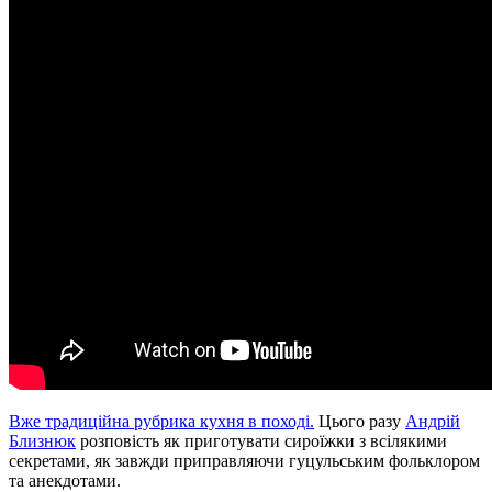
Вже традиційна рубрика кухня в поході.
Цього разу
Андрій
Близнюк
розповість як приготувати сироїжки з всілякими
секретами, як завжди приправляючи гуцульським фольклором
та анекдотами.