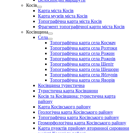
menu
Косів
Show
Карта міста Косів
sub
Карта музеїв міста Косів
menu
Топографічна карта міста Косів
Фрагмент топографічної карти міста Косів
Косівщина
Show
Села
sub
Show
Топографічна карта села Космач
menu
sub
Топографічна карта села Розтоки
menu
Топографічна карта села Рожин
Топографічна карта села Рожнів
Топографічна карта села Шепіт
Топографічна карта села Шешори
Топографічна карта села Яблунів
Топографічна карта села Яворів
Косівщина туристична
Туристична карта Косівщини
Косів та Косівщина: туристична карта
району
Карта Косівського району
Геологічна карта Косівського району
Топографічна карта Косівського району
Геоморфологічна карта Косівського району
Карта пунктів прийому вторинної сировини