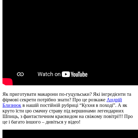
Як приготувати макарони по-гуцульськи? Які інгредієнти та
фірмові секрети потрібно знати? Про це розкаже
Андрій
Близнюк
в нашій постійній рубриці “Кухня в поході”. А як
круто їсти цю смачну страву під вершинами легендарних
Шпиць, з фантастичним краєвидом на свіжому повітрі!!! Про
це і багато іншого – дивіться у відео!