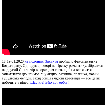
18-19.01.2020
на полонині Закукул
пройшло феноменальне
Бограч party. Однодумці, хворі на гірську романтику, зібралися
на другий Святвечір в горах для того, щоб на все життя
запам’ятати цю неймовірну акцію. Мачінка, палинка, мавки,
гуцульські мелодії, захід сонця і чудові краєвиди — все це ви
побачите у відео.
Щастя є! Вйо до горбів!