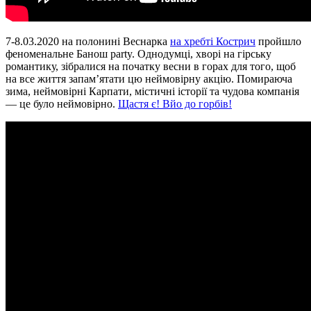
7-8.03.2020 на полонині Веснарка
на хребті Кострич
пройшло
феноменальне Банош party. Однодумці, хворі на гірську
романтику, зібралися на початку весни в горах для того, щоб
на все життя запам’ятати цю неймовірну акцію. Помираюча
зима, неймовірні Карпати, містичні історії та чудова компанія
— це було неймовірно.
Щастя є! Вйо до горбів!