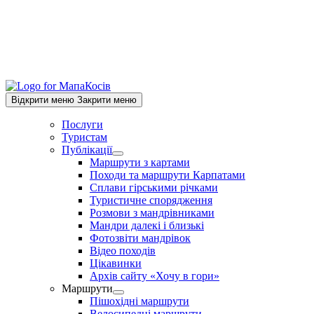
Відкрити меню
Закрити меню
Послуги
Туристам
Публікації
Show
Маршрути з картами
sub
Походи та маршрути Карпатами
menu
Сплави гірськими річками
Туристичне спорядження
Розмови з мандрівниками
Мандри далекі і близькі
Фотозвіти мандрівок
Відео походів
Цікавинки
Архів сайту «Хочу в гори»
Маршрути
Show
Пішохідні маршрути
sub
Велосипедні маршрути