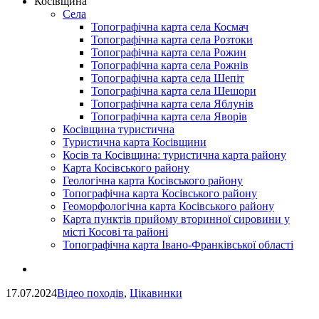
Косівщина
Села
Топографічна карта села Космач
Топографічна карта села Розтоки
Топографічна карта села Рожин
Топографічна карта села Рожнів
Топографічна карта села Шепіт
Топографічна карта села Шешори
Топографічна карта села Яблунів
Топографічна карта села Яворів
Косівщина туристична
Туристична карта Косівщини
Косів та Косівщина: туристична карта району
Карта Косівського району
Геологічна карта Косівського району
Топографічна карта Косівського району
Геоморфологічна карта Косівського району
Карта пунктів прийому вторинної сировини у
місті Косові та районі
Топографічна карта Івано-Франківської області
17.07.2024
Відео походів
,
Цікавинки