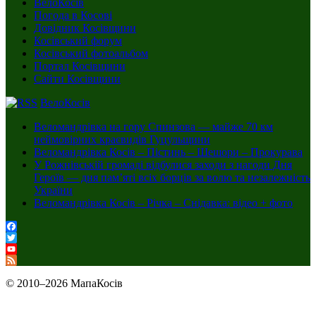
ВелоКосів
Погода в Косові
Довідник Косівщини
Косівський форум
Косівський фотоальбом
Портал Косівщини
Сайти Косівщини
ВелоКосів
Веломандрівка на гору Спинзова — майже 70 км
неймовірних краєвидів Гуцульщини
Веломандрівка Косів – Пістинь – Шешори – Прокурава
У Рожнівській громаді відбулися заходи з нагоди Дня
Героїв — дня пам’яті всіх борців за волю та незалежність
України
Веломандрівка Косів – Річка – Снідавка: відео + фото
Facebook
Twitter
YouTube
Channel
Feed
© 2010–2026 МапаКосів