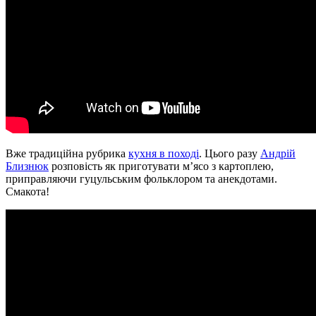
Вже традиційна рубрика
кухня в поході
. Цього разу
Андрій
Близнюк
розповість як приготувати м’ясо з картоплею,
приправляючи гуцульським фольклором та анекдотами.
Смакота!