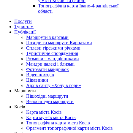
у місті Косові та районі
Топографічна карта Івано-Франківської
області
Послуги
Туристам
Публікації
Маршрути з картами
Походи та маршрути Карпатами
Сплави гірськими річками
Туристичне спорядження
Розмови з мандрівниками
Мандри далекі і близькі
Фотозвіти мандрівок
Відео походів
Цікавинки
Архів сайту «Хочу в гори»
Маршрути
Пішохідні маршрути
Велосипедні маршрути
Косів
Карта міста Косів
Карта музеїв міста Косів
Топографічна карта міста Косів
Фрагмент топографічної карти міста Косів