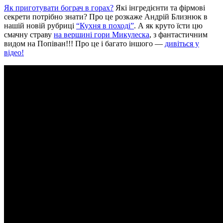
Як приготувати бограч в горах?
Які інгредієнти та фірмові
секрети потрібно знати? Про це розкаже Андрій Близнюк в
нашій новій рубриці
“Кухня в поході”
. А як круто їсти цю
смачну страву
на вершині гори Микулеска
, з фантастичним
видом на Попіван!!! Про це і багато іншого —
дивіться у
відео!