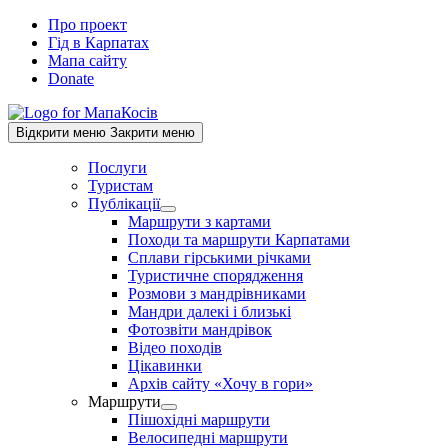
Skip
Про проект
to
Гід в Карпатах
content
Мапа сайту
Donate
Відкрити меню
Закрити меню
Послуги
Туристам
Публікації
Show
Маршрути з картами
sub
Походи та маршрути Карпатами
menu
Сплави гірськими річками
Туристичне спорядження
Розмови з мандрівниками
Мандри далекі і близькі
Фотозвіти мандрівок
Відео походів
Цікавинки
Архів сайту «Хочу в гори»
Маршрути
Show
Пішохідні маршрути
sub
Велосипедні маршрути
menu