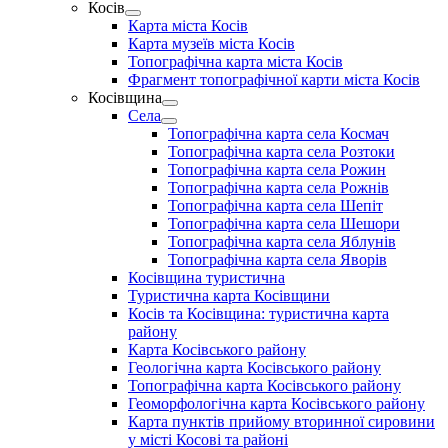
Косів
Show
Карта міста Косів
sub
Карта музеїв міста Косів
menu
Топографічна карта міста Косів
Фрагмент топографічної карти міста Косів
Косівщина
Show
Села
sub
Show
Топографічна карта села Космач
menu
sub
Топографічна карта села Розтоки
menu
Топографічна карта села Рожин
Топографічна карта села Рожнів
Топографічна карта села Шепіт
Топографічна карта села Шешори
Топографічна карта села Яблунів
Топографічна карта села Яворів
Косівщина туристична
Туристична карта Косівщини
Косів та Косівщина: туристична карта
району
Карта Косівського району
Геологічна карта Косівського району
Топографічна карта Косівського району
Геоморфологічна карта Косівського району
Карта пунктів прийому вторинної сировини
у місті Косові та районі