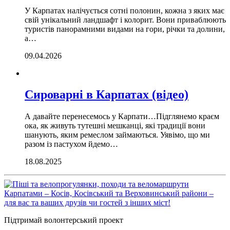
У Карпатах налічується сотні полонин, кожна з яких має
свій унікальний ландшафт і колорит. Вони приваблюють
туристів панорамними видами на гори, річки та долини,
а…
09.04.2026
Сироварні в Карпатах (відео)
А давайте перенесемось у Карпати…Підглянемо краєм
ока, як живуть тутешні мешканці, які традиції вони
шанують, яким ремеслом займаються. Уявімо, що ми
разом із пастухом йдемо…
18.08.2025
Підтримай волонтерський проект