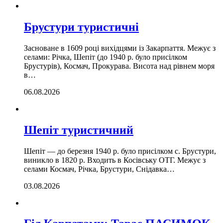
Брустури туристичні
Засноване в 1609 році вихідцями із Закарпаття. Межує з
селами: Річка, Шепіт (до 1940 р. було присілком
Брустурів), Космач, Прокурава. Висота над рівнем моря
в…
06.08.2026
Шепіт туристичний
Шепіт — до березня 1940 р. було присілком с. Брустури,
виникло в 1820 р. Входить в Косівську ОТГ. Межує з
селами Космач, Річка, Брустури, Снідавка…
03.08.2026