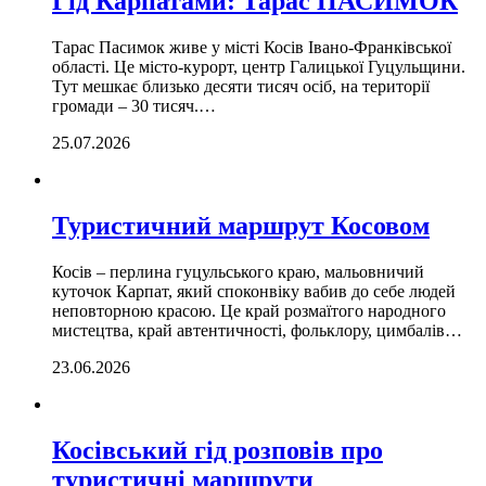
Гід Карпатами: Тарас ПАСИМОК
Тарас Пасимок живе у місті Косів Івано-Франківської
області. Це місто-курорт, центр Галицької Гуцульщини.
Тут мешкає близько десяти тисяч осіб, на території
громади – 30 тисяч.…
25.07.2026
Туристичний маршрут Косовом
Косів – перлина гуцульського краю, мальовничий
куточок Карпат, який споконвіку вабив до себе людей
неповторною красою. Це край розмаїтого народного
мистецтва, край автентичності, фольклору, цимбалів…
23.06.2026
Косівський гід розповів про
туристичні маршрути