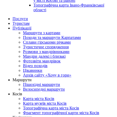
у місті Косові та районі
Топографічна карта Івано-Франківської
області
Послуги
Туристам
Публікації
Маршрути з картами
Походи та маршрути Карпатами
Сплави гірськими річками
Туристичне спорядження
Розмови з мандрівниками
Мандри далекі і близькі
Фотозвіти мандрівок
Відео походів
Цікавинки
Архів сайту «Хочу в гори»
Маршрути
Пішохідні маршрути
Велосипедні маршрути
Косів
Карта міста Косів
Карта музеїв міста Косів
Топографічна карта міста Косів
Фрагмент топографічної карти міста Косів