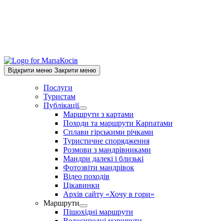
Відкрити меню
Закрити меню
Послуги
Туристам
Публікації
Show
Маршрути з картами
sub
Походи та маршрути Карпатами
menu
Сплави гірськими річками
Туристичне спорядження
Розмови з мандрівниками
Мандри далекі і близькі
Фотозвіти мандрівок
Відео походів
Цікавинки
Архів сайту «Хочу в гори»
Маршрути
Show
Пішохідні маршрути
sub
Велосипедні маршрути