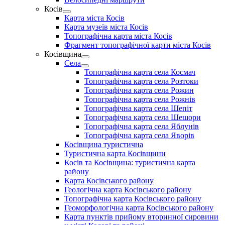
menu
Косів
Show
Карта міста Косів
sub
Карта музеїв міста Косів
menu
Топографічна карта міста Косів
Фрагмент топографічної карти міста Косів
Косівщина
Show
Села
sub
Show
Топографічна карта села Космач
menu
sub
Топографічна карта села Розтоки
menu
Топографічна карта села Рожин
Топографічна карта села Рожнів
Топографічна карта села Шепіт
Топографічна карта села Шешори
Топографічна карта села Яблунів
Топографічна карта села Яворів
Косівщина туристична
Туристична карта Косівщини
Косів та Косівщина: туристична карта
району
Карта Косівського району
Геологічна карта Косівського району
Топографічна карта Косівського району
Геоморфологічна карта Косівського району
Карта пунктів прийому вторинної сировини