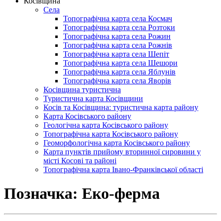
Косівщина
Села
Топографічна карта села Космач
Топографічна карта села Розтоки
Топографічна карта села Рожин
Топографічна карта села Рожнів
Топографічна карта села Шепіт
Топографічна карта села Шешори
Топографічна карта села Яблунів
Топографічна карта села Яворів
Косівщина туристична
Туристична карта Косівщини
Косів та Косівщина: туристична карта району
Карта Косівського району
Геологічна карта Косівського району
Топографічна карта Косівського району
Геоморфологічна карта Косівського району
Карта пунктів прийому вторинної сировини у
місті Косові та районі
Топографічна карта Івано-Франківської області
Позначка:
Еко-ферма