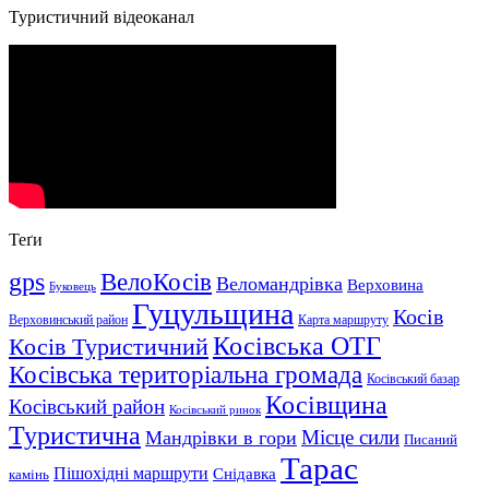
Туристичний відеоканал
Теґи
gps
ВелоКосів
Веломандрівка
Верховина
Буковець
Гуцульщина
Косів
Верховинський район
Карта маршруту
Косівська ОТГ
Косів Туристичний
Косівська територіальна громада
Косівський базар
Косівщина
Косівський район
Косівський ринок
Туристична
Місце сили
Мандрівки в гори
Писаний
Тарас
Пішохідні маршрути
Снідавка
камінь