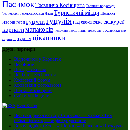
Пасимок
Таємнича Косівщина
Таємничі водоспади
Туристичні місця
Шешори
Терношорська Лада
Терношори
гуцулія
гуцули
гід
екскурсії
Яворів
еко-стежка
гори
мапакосів
карпати
піші походи
родзинка
полонина
похід
сир
цікавинки
туризм
сироварні
Друзі і партнери
Відпочинок у Карпатах
ВелоКосів
Погода в Косові
Довідник Косівщини
Косівський форум
Косівський фотоальбом
Портал Косівщини
Сайти Косівщини
ВелоКосів
Веломандрівка на гору Спинзова — майже 70 км
неймовірних краєвидів Гуцульщини
Веломандрівка Косів – Пістинь – Шешори – Прокурава