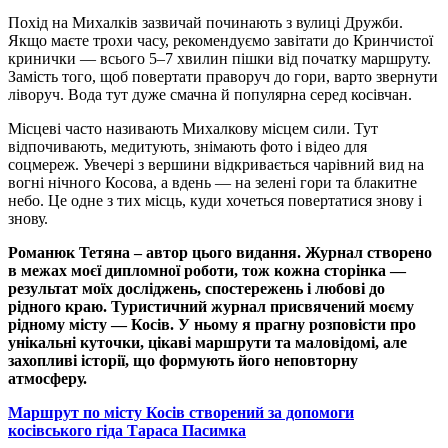
Похід на Михалків зазвичай починають з вулиці Дружби.
Якщо маєте трохи часу, рекомендуємо завітати до Кринчистої
кринички — всього 5–7 хвилин пішки від початку маршруту.
Замість того, щоб повертати праворуч до гори, варто звернути
ліворуч. Вода тут дуже смачна й популярна серед косівчан.
Місцеві часто називають Михалкову місцем сили. Тут
відпочивають, медитують, знімають фото і відео для
соцмереж. Увечері з вершини відкривається чарівний вид на
вогні нічного Косова, а вдень — на зелені гори та блакитне
небо. Це одне з тих місць, куди хочеться повертатися знову і
знову.
Романюк Тетяна – автор цього видання. Журнал створено
в межах моєї дипломної роботи, тож кожна сторінка —
результат моїх досліджень, спостережень і любові до
рідного краю. Т
уристичний журнал присвячений моєму
рідному місту — Косів. У ньому я прагну розповісти про
унікальні куточки, цікаві маршрути та маловідомі, але
захопливі історії, що формують його неповторну
атмосферу.
Маршрут по місту Косів створений за допомоги
косівського гіда Тараса Пасимка