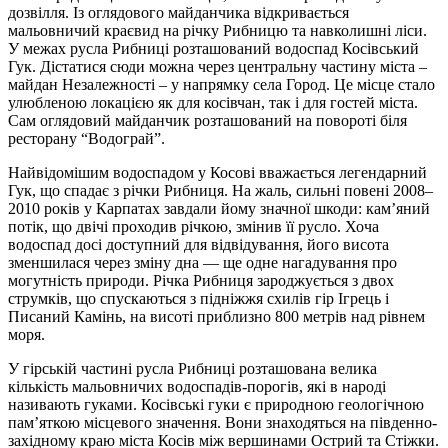
дозвілля. Із оглядового майданчика відкривається
мальовничий краєвид на річку Рибницю та навколишні ліси.
У межах русла Рибниці розташований водоспад Косівський
Гук. Дістатися сюди можна через центральну частину міста –
майдан Незалежності – у напрямку села Город. Це місце стало
улюбленою локацією як для косівчан, так і для гостей міста.
Сам оглядовий майданчик розташований на повороті біля
ресторану “Водограй”.
Найвідомішим водоспадом у Косові вважається легендарний
Гук, що спадає з річки Рибниця. На жаль, сильні повені 2008–
2010 років у Карпатах завдали йому значної шкоди: кам’яний
потік, що двічі проходив річкою, змінив її русло. Хоча
водоспад досі доступний для відвідування, його висота
зменшилася через зміну дна — ще одне нагадування про
могутність природи. Річка Рибниця зароджується з двох
струмків, що спускаються з підніжжя схилів гір Ігрець і
Писаний Камінь, на висоті приблизно 800 метрів над рівнем
моря.
У гірській частині русла Рибниці розташована велика
кількість мальовничих водоспадів-порогів, які в народі
називають гуками. Косівські гуки є природною геологічною
пам’яткою місцевого значення. Вони знаходяться на південно-
західному краю міста Косів між вершинами Острий та Стіжки.