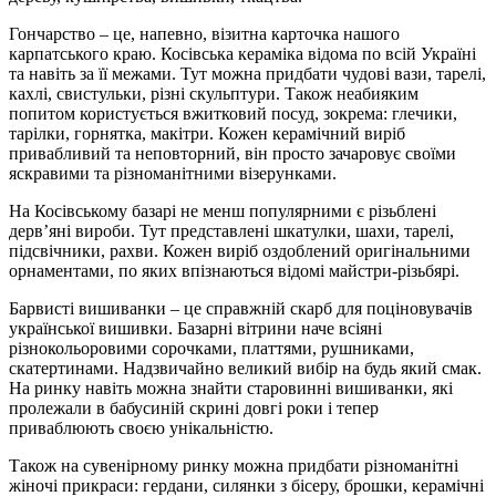
Гончарство – це, напевно, візитна карточка нашого
карпатського краю. Косівська кераміка відома по всій Україні
та навіть за її межами. Тут можна придбати чудові вази, тарелі,
кахлі, свистульки, різні скульптури. Також неабияким
попитом користується вжитковий посуд, зокрема: глечики,
тарілки, горнятка, макітри. Кожен керамічний виріб
привабливий та неповторний, він просто зачаровує своїми
яскравими та різноманітними візерунками.
На Косівському базарі не менш популярними є різьблені
дерв’яні вироби. Тут представлені шкатулки, шахи, тарелі,
підсвічники, рахви. Кожен виріб оздоблений оригінальними
орнаментами, по яких впізнаються відомі майстри-різьбярі.
Барвисті вишиванки – це справжній скарб для поціновувачів
української вишивки. Базарні вітрини наче всіяні
різнокольоровими сорочками, платтями, рушниками,
скатертинами. Надзвичайно великий вибір на будь який смак.
На ринку навіть можна знайти старовинні вишиванки, які
пролежали в бабусиній скрині довгі роки і тепер
приваблюють своєю унікальністю.
Також на сувенірному ринку можна придбати різноманітні
жіночі прикраси: гердани, силянки з бісеру, брошки, керамічні