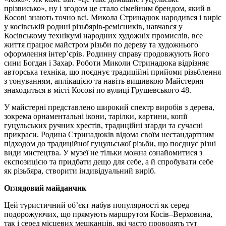
прізвисько», ну і згодом це стало сімейним брендом, який в
Косові знають точно всі. Микола Стринадюк народився і виріс
у косівській родині різьбярів-ремісників, навчався у
Косівському технікумі народних художніх промислів, все
життя працює майстром різьби по дереву та художнього
оформлення інтер’єрів. Родинну справу продовжують його
сини Богдан і Захар. Роботи Миколи Стринадюка відрізняє
авторська техніка, що поєднує традиційні прийоми різьблення
з тонуванням, аплікацією та навіть вишивкою Майстерня
знаходиться в місті Косові по вулиці Грушевського 48.
У майстерні представлено широкий спектр виробів з дерева,
зокрема орнаментальні ікони, тарілки, картини, копії
гуцульських ручних хрестів, традиційні зґарди та сучасні
прикраси. Родина Стринадюків відома своїм нестандартним
підходом до традиційної гуцульської різьби, що поєднує різні
види мистецтва. У музеї не тільки можна ознайомитися з
експозицією та придбати дещо для себе, а й спробувати себе
як різьбяра, створити індивідуальний виріб.
Оглядовий майданчик
Цей туристичний об’єкт набув популярності як серед
подорожуючих, що прямують маршрутом Косів–Верховина,
так і серед місцевих мешканців, які часто проводять тут