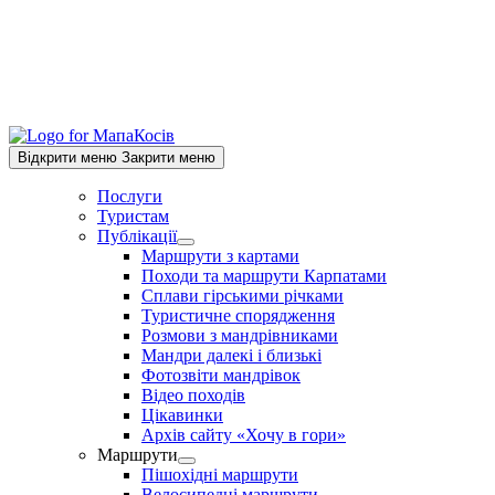
Відкрити меню
Закрити меню
Послуги
Туристам
Публікації
Show
Маршрути з картами
sub
Походи та маршрути Карпатами
menu
Сплави гірськими річками
Туристичне спорядження
Розмови з мандрівниками
Мандри далекі і близькі
Фотозвіти мандрівок
Відео походів
Цікавинки
Архів сайту «Хочу в гори»
Маршрути
Show
Пішохідні маршрути
sub
Велосипедні маршрути