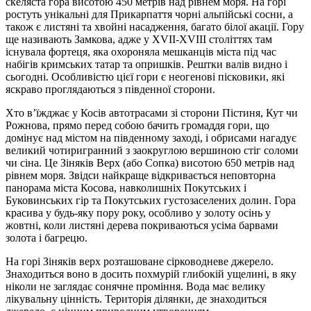
скеляста гора висотою 450 метрів над рівнем моря. На горі
ростуть унікальні для Прикарпаття чорні альпійські сосни, а
також є листяні та хвойні насадження, багато білої акації. Гору
ще називають Замкова, адже у ХVІІ-ХVІІІ століттях там
існувала фортеця, яка охороняла мешканців міста під час
набігів кримських татар та опришків. Рештки валів видно і
сьогодні. Особливістю цієї гори є неогенові пісковики, які
яскраво проглядаються з південної сторони.
Хто в’їжджає у Косів автотрасами зі сторони Пістиня, Кут чи
Рожнова, прямо перед собою бачить громаддя гори, що
домінує над містом на південному заході, і обрисами нагадує
великий чотиригранний з заокруглою вершиною стіг соломи
чи сіна. Це Зіняків Верх (або Сопка) висотою 650 метрів над
рівнем моря. Звідси найкраще відкривається неповторна
панорама міста Косова, навколишніх Покутських і
Буковинських гір та Покутських густозаселених долин. Гора
красива у будь-яку пору року, особливо у золоту осінь у
жовтні, коли листяні дерева покриваються усіма барвами
золота і багрецю.
На горі Зіняків верх розташоване сірководневе джерело.
Знаходиться воно в досить похмурій глибокій ущелині, в яку
ніколи не заглядає сонячне проміння. Вода має велику
лікувальну цінність. Територія ділянки, де знаходиться