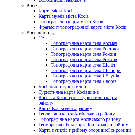
menu
Косів
Show
Карта міста Косів
sub
Карта музеїв міста Косів
menu
Топографічна карта міста Косів
Фрагмент топографічної карти міста Косів
Косівщина
Show
Села
sub
Show
Топографічна карта села Космач
menu
sub
Топографічна карта села Розтоки
menu
Топографічна карта села Рожин
Топографічна карта села Рожнів
Топографічна карта села Шепіт
Топографічна карта села Шешори
Топографічна карта села Яблунів
Топографічна карта села Яворів
Косівщина туристична
Туристична карта Косівщини
Косів та Косівщина: туристична карта
району
Карта Косівського району
Геологічна карта Косівського району
Топографічна карта Косівського району
Геоморфологічна карта Косівського району
Карта пунктів прийому вторинної сировини