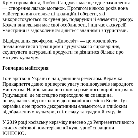
Крім сироваріння, Любов Сандуляк має ще одне захоплення
— створення ляльок-мотанок. Протягом кількох років вона
майстерно виготовляє ці традиційні обереги, які
використовуються як сувеніри, подарунки й елементи декору.
Кожен вид ляльки має свої особливості, і під час екскурсій
майстриня із задоволенням ділиться знаннями з туристами.
Відвідування еко-ферми «Дивосвіт» — це можливість
познайомитися з традиціями гуцульського сироваріння,
скуштувати натуральні продукти та дізнатися більше про
місцеву культуру.
Гончарна майстерня
Гончарство в Україні є найдавнішим ремеслом. Кераміка
Прикарпаття давно привертає увагу поціновувачів народного
мистецтва. Найбільшим центром керамічного виробництва на
Гуцульщині, де мистецтво переходило як спадщина,
передавалося від покоління до покоління є місто Косів. Тут
кераміка є не просто декоративним елементом, а глибоким
відображенням культури, світогляду та традицій гуцулів.
У 2019 році косівську кераміку внесено до Репрезентативного
списку світової нематеріальної культурної спадщини
ЮНЕСКО.