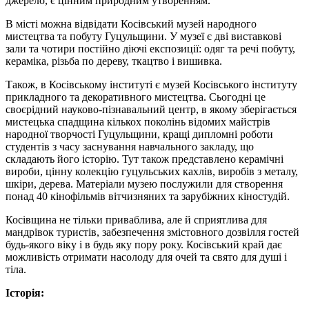
джерело, є цінним природним утворенням.
В місті можна відвідати Косівський музей народного
мистецтва та побуту Гуцульщини. У музеї є дві виставкові
зали та чотири постійно діючі експозиції: одяг та речі побуту,
кераміка, різьба по дереву, ткацтво і вишивка.
Також, в Косівському інституті є музей Косівського інституту
прикладного та декоративного мистецтва. Сьогодні це
своєрідний науково-пізнавальний центр, в якому зберігається
мистецька спадщина кількох поколінь відомих майстрів
народної творчості Гуцульщини, кращі дипломні роботи
студентів з часу заснування навчального закладу, що
складають його історію. Тут також представлено керамічні
вироби, цінну колекцію гуцульських кахлів, виробів з металу,
шкіри, дерева. Матеріали музею послужили для створення
понад 40 кінофільмів вітчизняних та зарубіжних кіностудій.
Косівщина не тільки приваблива, але й сприятлива для
мандрівок туристів, забезпечення змістовного дозвілля гостей
будь-якого віку і в будь яку пору року. Косівський край дає
можливість отримати насолоду для очей та свято для душі і
тіла.
Історія: