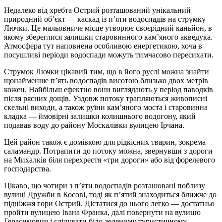
Недалеко від хребта Острий розташований унікальний
природний об’єкт — каскад із п’яти водоспадів на струмку
Лючки. Це мальовниче місце утворює своєрідний каньйон, в
якому збереглися залишки старовинного кам’яного акведука.
Атмосфера тут наповнена особливою енергетикою, хоча в
посушливі періоди водоспади можуть тимчасово пересихати.
Струмок Лючки цікавий тим, що в його руслі можна знайти
щонайменше п’ять водоспадів висотою близько двох метрів
кожен. Найбільш ефектно вони виглядають у період паводків
після рясних дощів. Уздовж потоку трапляються живописні
скельні виходи, а також руїни кам’яного моста і старовинна
кладка — ймовірні залишки колишнього водогону, який
подавав воду до району Москалівки вулицею Ірчана.
Цей район також є домівкою для рідкісних тварин, зокрема
саламандр. Потрапити до потоку можна, звернувши з дороги
на Михалків біля перехрестя «три дороги» або від форелевого
господарства.
Цікаво, що чотири з п’яти водоспадів розташовані поблизу
вулиці Дружби в Косові, тоді як п’ятий знаходиться ближче до
підніжжя гори Острий. Дістатися до нього легко — достатньо
пройти вулицею Івана Франка, далі повернути на вулицю
Герасимович і слідувати біло-зеленому туристичному