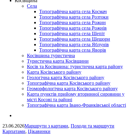
Косівщина
Села
Топографічна карта села Космач
Топографічна карта села Розтоки
Топографічна карта села Рожин
Топографічна карта села Рожнів
Топографічна карта села Шепіт
Топографічна карта села Шешори
Топографічна карта села Яблунів
Топографічна карта села Яворів
Косівщина туристична
Туристична карта Косівщини
Косів та Косівщина: туристична карта району
Карта Косівського району
Геологічна карта Косівського району
Топографічна карта Косівського району
Геоморфологічна карта Косівського району
Карта пунктів прийому вторинної сировини у
місті Косові та районі
Топографічна карта Івано-Франківської області
23.06.2026
Маршрути з картами
,
Походи та маршрути
Карпатами
,
Цікавинки