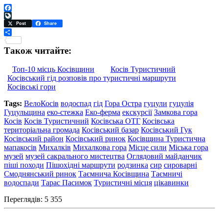
Facebook
LiveJournal
Post
Share
Поділитися
Також читайте:
Топ-10 місць Косівщини
Косів Туристичний
Косівський гід розповів про туристичні маршрути
Косівські гори
Tags:
ВелоКосів
водоспад
гід
Гора Остра
гуцули
гуцулія
Гуцульщина
еко-стежка
Еко-ферма
екскурсії
Замкова гора
Косів
Косів Туристичний
Косівська ОТГ
Косівська
територіальна громада
Косівський базар
Косівський Гук
Косівський район
Косівський ринок
Косівщина Туристична
мапакосів
Михалків
Михалкова гора
Місце сили
Міська гора
музей
музей сакрального мистецтва
Оглядовий майданчик
піші походи
Пішохідні маршрути
родзинка
сир
сироварні
Смоднянський ринок
Таємнича Косівщина
Таємничі
водоспади
Тарас Пасимок
Туристичні місця
цікавинки
Переглядів: 5 355