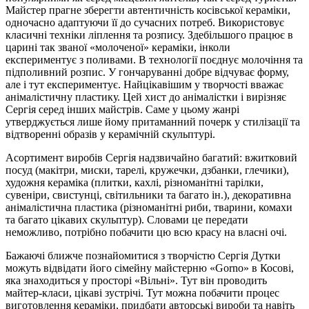
Майстер прагне зберегти автентичність косівської кераміки,
одночасно адаптуючи її до сучасних потреб. Використовує
класичні техніки ліплення та розпису. Здебільшого працює в
царині так званої «молоченої» кераміки, інколи
експериментує з поливами. В технології поєднує молочіння та
підполивний розпис. У гончаруванні добре відчуває форму,
але і тут експериментує. Найцікавішим у творчості вважає
анімалістичну пластику. Цей хист до анімалістки і вирізняє
Сергія серед інших майстрів. Саме у цьому жанрі
утверджується лише йому притаманний почерк у стилізації та
відтворенні образів у керамічній скульптурі.
Асортимент виробів Сергія надзвичайно багатий: вжитковий
посуд (макітри, миски, тарелі, кружечки, дзбанки, глечики),
художня кераміка (плитки, кахлі, різноманітні тарілки,
сувеніри, свистунці, світильники та багато ін.), декоративна
анімалістична пластика (різноманітні риби, тварини, комахи
та багато цікавих скульптур). Словами це передати
неможливо, потрібно побачити цю всю красу на власні очі.
Бажаючі ближче познайомитися з творчістю Сергія Дутки
можуть відвідати його сімейну майстерню «Gorno» в Косові,
яка знаходиться у просторі «Вільні». Тут він проводить
майтер-класи, цікаві зустрічі. Тут можна побачити процес
виготовлення кераміки, придбати авторські вироби та навіть