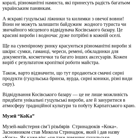
коралі, різноманітні намиста, які принесуть радість багатьом
українським панянкам.
А яскраві гуцульські ліжники та килимки з овечої вовни!
Вони не можуть залишити байдужим жодного туриста чи
звичайного місцевого відвідувача Косівського базару. Це
красиві вироби і водночас дуже потрібні в кожній оселі.
Ще на сувенірному ринку красуються різноманітні вироби зі
шкіри: сумки, гаманці, череси, ремені, обкладинки для
документів, косметички та багато інших аксесуарів. Кожен
виріб є результатом кропіткої роботи майстра.
Також, варто відзначити, що тут продаються смачні сирні
продукти (гуцульська бринза, вурда, сирні коники, різні види
сиру).
Відвідування Косівського базару — це не лише можливість
придбати унікальні гуцульські вироби, але й зануритися в
атмосферу традиційної культури та побуту Карпатського краю.
Музей “КоКа”
Музей-майстерня сімʼї різьбярів Стринадюків «Кока».
Засновником став Микола Стринадюк, який і дав назву
«Кока». Як каже він: «це таке домашнє гуцульське