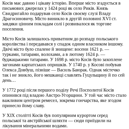
Косів має давню і цікаву історію. Вперше місто згадується в
письмових джерелах у 1424 році як село Риків. Князь
Свидригайло подарував село Косів своєму слузі Владу
Драгосиновичу. Місто виникло в другій половині XVI ст.
завдяки цінним покладам солі і розвивалося як торгове
поселення.
Місто Косів залишалось приватним до розпаду польського
королівства і передавався у спадок одним власником іншому.
Двічі місто було спалене й знищене: восени 1621 р. —
турками, татарами, волохами, а в лютому 1624 р. —
буджацькими татарами. У 1698 р. місто Косів було захоплене
загонами карпатських опришків. У 1740 р. у Косові побував
Олекса Довбуш, пізніше — Василь Баюрак. Однак містечко
так і не зникло, його мешканці славлять Гуцульщину й по сей
день…
У 1772 році після першого поділу Речі Посполитої Косів
опинився під владою Австро-Угорщини. У той час місто стало
важливим центром ремесел, зокрема гончарства, яке згодом
принесло йому славу.
У XIX столітті Косів був популярним курортом серед
польської та австрійської шляхти — сюди приїздили на
лікування мінеральними водами.