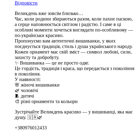
Відповісти
Великдень вже зовсім близько…
Час, коли родини збираються разом, коли пахне паскою,
а серце наповнюється світлом і радістю. І саме в ці
особливі моменти хочеться виглядати по-особливому —
по-українськи красиво.
Пропонуємо вам автентичні вишиванки, у яких
поєднується традиція, стиль і душа українського народу.
Кожен орнамент має свій зміст — символ любові, сили,
захисту та добробуту.
✨ Вишиванка — це не просто одяг.
Це гордість, традиція і краса, що передається з покоління
в покоління.
У наявності:
🌸 жіночі вишиванки
🌿 чоловічі
🧵 дитячі
🎨 різні орнаменти та кольори
Зустрічайте Великдень красиво — у вишиванці, яка має
душу. 🇺🇦🌿
+380976012433