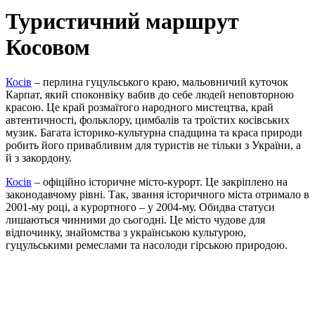
Туристичний маршрут
Косовом
Косів
– перлина гуцульського краю, мальовничий куточок
Карпат, який споконвіку вабив до себе людей неповторною
красою. Це край розмаїтого народного мистецтва, край
автентичності, фольклору, цимбалів та троїстих косівських
музик.
Багата історико-культурна спадщина та краса природи
робить його привабливим для туристів не тільки з України, а
й з закордону.
Косів
– офіційно історичне місто-курорт. Це закріплено на
законодавчому рівні. Так, звання історичного міста отримало в
2001-му році, а курортного – у 2004-му. Обидва статуси
лишаються чинними до сьогодні.
Це місто чудове для
відпочинку, знайомства з українською культурою,
гуцульськими ремеслами та насолоди гірською природою.