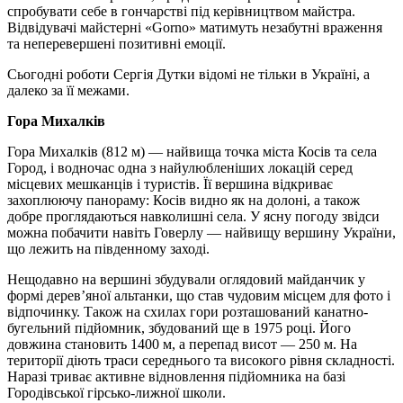
спробувати себе в гончарстві під керівництвом майстра.
Відвідувачі майстерні «Gorno» матимуть незабутні враження
та неперевершені позитивні емоції.
Сьогодні роботи Сергія Дутки відомі не тільки в Україні, а
далеко за її межами.
Гора Михалків
Гора Михалків (812 м) — найвища точка міста Косів та села
Город, і водночас одна з найулюбленіших локацій серед
місцевих мешканців і туристів. Її вершина відкриває
захоплюючу панораму: Косів видно як на долоні, а також
добре проглядаються навколишні села. У ясну погоду звідси
можна побачити навіть Говерлу — найвищу вершину України,
що лежить на південному заході.
Нещодавно на вершині збудували оглядовий майданчик у
формі дерев’яної альтанки, що став чудовим місцем для фото і
відпочинку. Також на схилах гори розташований канатно-
бугельний підйомник, збудований ще в 1975 році. Його
довжина становить 1400 м, а перепад висот — 250 м. На
території діють траси середнього та високого рівня складності.
Наразі триває активне відновлення підйомника на базі
Городівської гірсько-лижної школи.