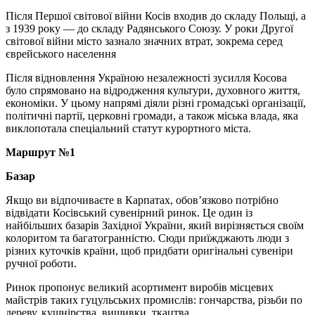
Після Першої світової війни Косів входив до складу Польщі, а
з 1939 року — до складу Радянського Союзу. У роки Другої
світової війни місто зазнало значних втрат, зокрема серед
єврейського населення
Після відновлення Україною незалежності зусилля Косова
було спрямовано на відродження культури, духовного життя,
економіки. У цьому напрямі діяли різні громадські організації,
політичні партії, церковні громади, а також міська влада, яка
виклопотала спеціальний статут курортного міста.
Маршрут №1
Базар
Якщо ви відпочиваєте в Карпатах, обов’язково потрібно
відвідати Косівський сувенірний ринок. Це один із
найбільших базарів Західної України, який вирізняється своїм
колоритом та багатогранністю. Сюди приїжджають люди з
різних куточків країни, щоб придбати оригінальні сувеніри
ручної роботи.
Ринок пропонує великий асортимент виробів місцевих
майстрів таких гуцульських промислів: гончарства, різьби по
дереву, кушнірства, вишивки, ткацтва.