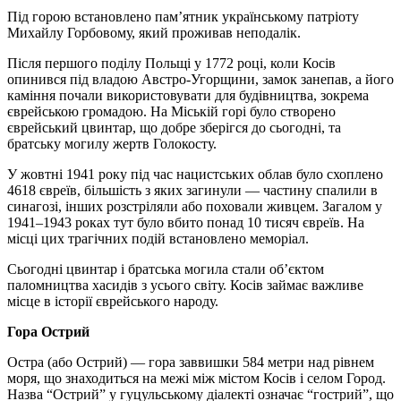
Під горою встановлено пам’ятник українському патріоту
Михайлу Горбовому, який проживав неподалік.
Після першого поділу Польщі у 1772 році, коли Косів
опинився під владою Австро-Угорщини, замок занепав, а його
каміння почали використовувати для будівництва, зокрема
єврейською громадою. На Міській горі було створено
єврейський цвинтар, що добре зберігся до сьогодні, та
братську могилу жертв Голокосту.
У жовтні 1941 року під час нацистських облав було схоплено
4618 євреїв, більшість з яких загинули — частину спалили в
синагозі, інших розстріляли або поховали живцем. Загалом у
1941–1943 роках тут було вбито понад 10 тисяч євреїв. На
місці цих трагічних подій встановлено меморіал.
Сьогодні цвинтар і братська могила стали об’єктом
паломництва хасидів з усього світу. Косів займає важливе
місце в історії єврейського народу.
Гора Острий
Остра (або Острий) — гора заввишки 584 метри над рівнем
моря, що знаходиться на межі між містом Косів і селом Город.
Назва “Острий” у гуцульському діалекті означає “гострий”, що