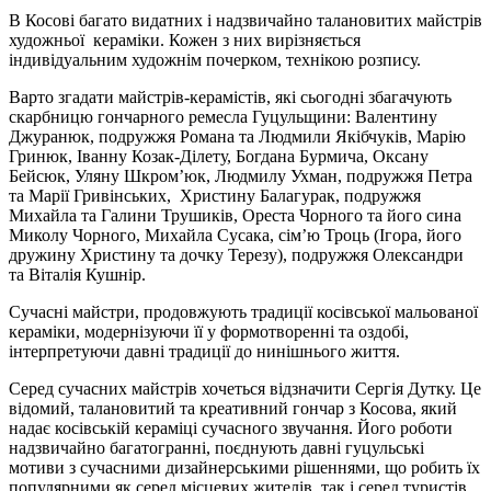
В Косові багато видатних і надзвичайно талановитих майстрів
художньої кераміки. Кожен з них вирізняється
індивідуальним художнім почерком, технікою розпису.
Варто згадати майстрів-керамістів, які сьогодні збагачують
скарбницю гончарного ремесла Гуцульщини: Валентину
Джуранюк, подружжя Романа та Людмили Якібчуків, Марію
Гринюк, Іванну Козак-Ділету, Богдана Бурмича, Оксану
Бейсюк, Уляну Шкром’юк, Людмилу Ухман, подружжя Петра
та Марії Гривінських, Христину Балагурак, подружжя
Михайла та Галини Трушиків, Ореста Чорного та його сина
Миколу Чорного, Михайла Сусака, сім’ю Троць (Ігора, його
дружину Христину та дочку Терезу), подружжя Олександри
та Віталія Кушнір.
Сучасні майстри, продовжують традиції косівської мальованої
кераміки, модернізуючи її у формотворенні та оздобі,
інтерпретуючи давні традиції до нинішнього життя.
Серед сучасних майстрів хочеться відзначити Сергія Дутку. Це
відомий, талановитий та креативний гончар з Косова, який
надає косівській кераміці сучасного звучання. Його роботи
надзвичайно багатогранні, поєднують давні гуцульські
мотиви з сучасними дизайнерськими рішеннями, що робить їх
популярними як серед місцевих жителів, так і серед туристів.