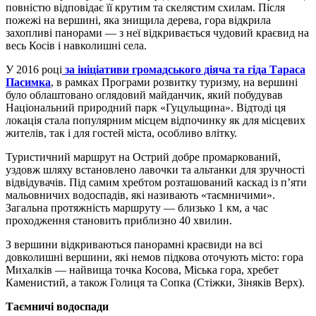
повністю відповідає її крутим та скелястим схилам. Після
пожежі на вершині, яка знищила дерева, гора відкрила
захопливі панорами — з неї відкривається чудовий краєвид на
весь Косів і навколишні села.
У 2016 році
за ініціативи громадського діяча та гіда Тараса
Пасимка
, в рамках Програми розвитку туризму, на вершині
було облаштовано оглядовий майданчик, який побудував
Національний природний парк «Гуцульщина». Відтоді ця
локація стала популярним місцем відпочинку як для місцевих
жителів, так і для гостей міста, особливо влітку.
Туристичний маршрут на Острий добре промаркований,
уздовж шляху встановлено лавочки та альтанки для зручності
відвідувачів. Під самим хребтом розташований каскад із п’яти
мальовничих водоспадів, які називають «таємничими».
Загальна протяжність маршруту — близько 1 км, а час
проходження становить приблизно 40 хвилин.
З вершини відкриваються панорамні краєвиди на всі
довколишні вершини, які немов підкова оточують місто: гора
Михалків — найвища точка Косова, Міська гора, хребет
Каменистий, а також Голиця та Сопка (Стіжки, Зіняків Верх).
Таємничі водоспади