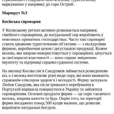
маркуванню у напрямку до гори Острий.
Маршрут №3
Косівська сироварня
У Косівському регіоні активно розвивається напрямок
сімейного сироваріння, де натуральний сир виробляють у
невеликих приватних господарствах. Часто такі сироварні
стають цікавими туристичними об’єктами — з екскурсіями
фермою, виробничим цехом і дегустацією продукції. Козяче
молоко, яке широко використовується у сироварінні, цінується
за свої корисні властивості — воно сприяє зміцненню
імунітету та підтримці серцево-судинної системи.
На околиці Косова сім’я Сандуляків займається розведенням
кіз, а з молока виготовляє різні види сиру, які вони вважають
справжнім еліксиром здоров’я і молодості. Ферму заснувала
Любов Сандуляк, яка після тривалого перебування в
Португалії вирішила повернутися в Україну та зайнятися
сироварінням. Основні продукти ферми — це сири з козячого
молока, зокрема качотта та будз. Окрім того, на території
ферми висаджено понад 500 кущів малини, що дозволяє
виробляти натуральні йогурти.