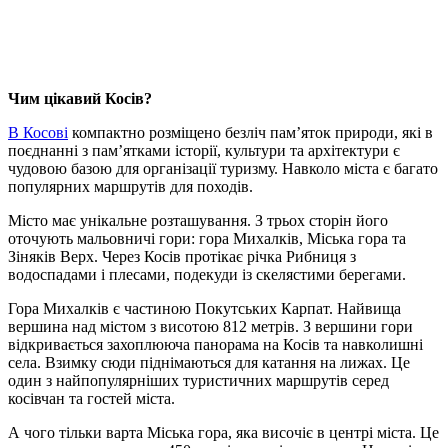
Чим цікавий Косів?
В Косові
компактно розміщено безліч пам’яток природи, які в
поєднанні з пам’ятками історії, культури та архітектури є
чудовою базою для організації туризму. Навколо міста є багато
популярних маршрутів для походів.
Місто має унікальне розташування. З трьох сторін його
оточують мальовничі гори: гора Михалків, Міська гора та
Зіняків Верх. Через Косів протікає річка Рибниця з
водоспадами і плесами, подекуди із скелястими берегами.
Гора Михалків є частиною Покутських Карпат. Найвища
вершина над містом з висотою 812 метрів. З вершини гори
відкривається захоплююча панорама на Косів та навколишні
села. Взимку сюди піднімаються для катання на лижах. Це
один з найпопулярніших туристичних маршрутів серед
косівчан та гостей міста.
А чого тільки варта Міська гора, яка височіє в центрі міста. Це