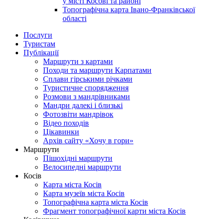
у місті Косові та районі
Топографічна карта Івано-Франківської
області
Послуги
Туристам
Публікації
Маршрути з картами
Походи та маршрути Карпатами
Сплави гірськими річками
Туристичне спорядження
Розмови з мандрівниками
Мандри далекі і близькі
Фотозвіти мандрівок
Відео походів
Цікавинки
Архів сайту «Хочу в гори»
Маршрути
Пішохідні маршрути
Велосипедні маршрути
Косів
Карта міста Косів
Карта музеїв міста Косів
Топографічна карта міста Косів
Фрагмент топографічної карти міста Косів