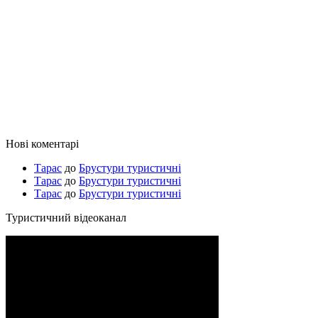
Нові коментарі
Тарас
до
Брустури туристичні
Тарас
до
Брустури туристичні
Тарас
до
Брустури туристичні
Туристичний відеоканал