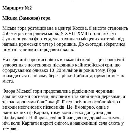
Маршрут №2
Міська (Замкова) гора
Міська гора розташована в центрі Косова, її висота становить
450 метрів над рівнем моря. У XVII–XVIII століттях тут
функціонувала фортеця, яка захищала місцевих жителів від
нападів кримських татар і опришків. До сьогодні збереглися
помітні залишки стародавніх валів.
На вершині гори височіють вражаючі скелі — це геологічні
утворення з неогенових пісковиків кайнозойської ери, що
сформувалися близько 10–20 мільйонів років тому. Гора
знаходиться на лівому березі річки Рибниця, прямо в межах
міста.
Флора Міської гори представлена рідкісними чорними
альпійськими соснами, листяними та хвойними деревами, а
також заростями білої акації. Її геологічною особливістю є
виходи неогенових пісковиків. Це, ймовірно, одна з
найнижчих гір Карпат, тому вона легко доступна для
відвідувачів. Найвражаючіший час для подорожі — зимова
ніч, коли Карпати вкриті снігом, а навколишні села сяють у
темряві.