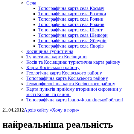
Села
Топографічна карта села Космач
Топографічна карта села Розтоки
Топографічна карта села Рожин
Топографічна карта села Рожнів
Топографічна карта села Шепіт
Топографічна карта села Шешори
Топографічна карта села Яблунів
Топографічна карта села Яворів
Косівщина туристична
Туристична карта Косівщини
Косів та Косівщина: туристична карта району
Карта Косівського району
Геологічна карта Косівського району
Топографічна карта Косівського району
Геоморфологічна карта Косівського району
Карта пунктів прийому вторинної сировини у
місті Косові та районі
Топографічна карта Івано-Франківської області
21.04.2012
Архів сайту «Хочу в гори»
найреальніша реальність