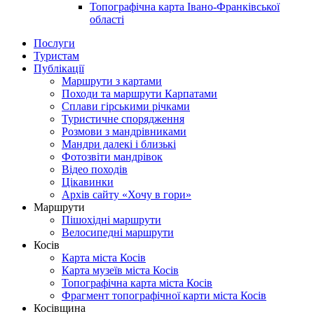
Топографічна карта Івано-Франківської
області
Послуги
Туристам
Публікації
Маршрути з картами
Походи та маршрути Карпатами
Сплави гірськими річками
Туристичне спорядження
Розмови з мандрівниками
Мандри далекі і близькі
Фотозвіти мандрівок
Відео походів
Цікавинки
Архів сайту «Хочу в гори»
Маршрути
Пішохідні маршрути
Велосипедні маршрути
Косів
Карта міста Косів
Карта музеїв міста Косів
Топографічна карта міста Косів
Фрагмент топографічної карти міста Косів
Косівщина