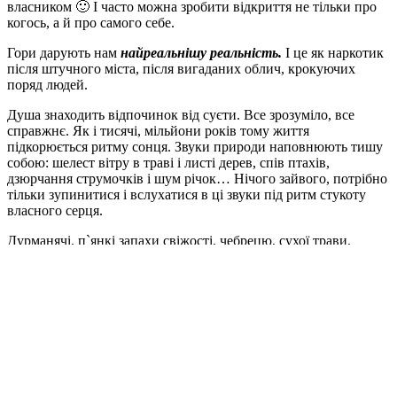
власником 🙂 І часто можна зробити відкриття не тільки про
когось, а й про самого себе.
Гори дарують нам
найреальнішу реальність.
І це як наркотик
після штучного міста, після вигаданих облич, крокуючих
поряд людей.
Душа знаходить відпочинок від суєти. Все зрозуміло, все
справжнє. Як і тисячі, мільйони років тому життя
підкорюється ритму сонця. Звуки природи наповнюють тишу
собою: шелест вітру в траві і листі дерев, спів птахів,
дзюрчання струмочків і шум річок… Нічого зайвого, потрібно
тільки зупинитися і вслухатися в ці звуки під ритм стукоту
власного серця.
Дурманячі, п`янкі запахи свіжості, чебрецю, сухої трави,
Землі, дров`яного диму… і СПРАВЖНІ обличчя поряд!