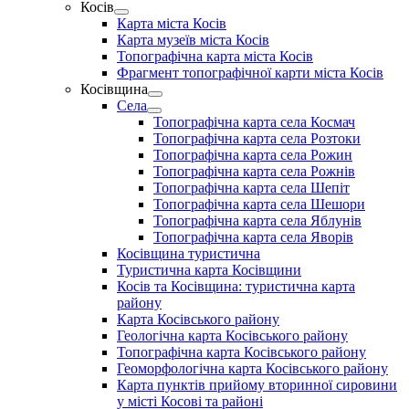
Косів
Show
Карта міста Косів
sub
Карта музеїв міста Косів
menu
Топографічна карта міста Косів
Фрагмент топографічної карти міста Косів
Косівщина
Show
Села
sub
Show
Топографічна карта села Космач
menu
sub
Топографічна карта села Розтоки
menu
Топографічна карта села Рожин
Топографічна карта села Рожнів
Топографічна карта села Шепіт
Топографічна карта села Шешори
Топографічна карта села Яблунів
Топографічна карта села Яворів
Косівщина туристична
Туристична карта Косівщини
Косів та Косівщина: туристична карта
району
Карта Косівського району
Геологічна карта Косівського району
Топографічна карта Косівського району
Геоморфологічна карта Косівського району
Карта пунктів прийому вторинної сировини
у місті Косові та районі