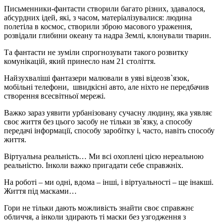
Письменники-фантасти створили багато різних, здавалося,
абсурдних ідей, які, з часом, матеріалізувалися: людина
полетіла в космос, створили зброю масового ураження,
розвідали глибини океану та надра Землі, клонували тварин.
Та фантасти не зуміли спрогнозувати такого розвитку
комунікацій, який принесло нам 21 століття.
Найзухваліші фантазери малювали в уяві відеозв`язок,
мобільні телефони, швидкісні авто, але ніхто не передбачив
створення всесвітньої мережі.
Важко зараз уявити урбанізовану сучасну людину, яка уявляє
своє життя без цього засобу не тільки зв`язку, а способу
передачі інформації, способу заробітку і, часто, навіть способу
життя.
Віртуальна реальність… Ми всі охоплені цією нереальною
реальністю. Інколи важко пригадати себе справжніх.
На роботі – ми одні, вдома – інші, і віртуальності – ще інакші.
Життя під масками…
Гори не тільки дають можливість знайти своє справжнє
обличчя, а інколи здирають ті маски без узгодження з