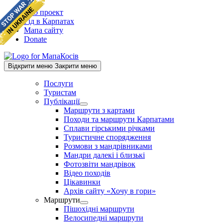
Skip
Про проект
to
Гід в Карпатах
content
Мапа сайту
Donate
Відкрити меню
Закрити меню
Послуги
Туристам
Публікації
Show
Маршрути з картами
sub
Походи та маршрути Карпатами
menu
Сплави гірськими річками
Туристичне спорядження
Розмови з мандрівниками
Мандри далекі і близькі
Фотозвіти мандрівок
Відео походів
Цікавинки
Архів сайту «Хочу в гори»
Маршрути
Show
Пішохідні маршрути
sub
Велосипедні маршрути
menu