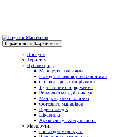
Відкрити меню
Закрити меню
Послуги
Туристам
Публікації
Show
Маршрути з картами
sub
Походи та маршрути Карпатами
menu
Сплави гірськими річками
Туристичне спорядження
Розмови з мандрівниками
Мандри далекі і близькі
Фотозвіти мандрівок
Відео походів
Цікавинки
Архів сайту «Хочу в гори»
Маршрути
Show
Пішохідні маршрути
sub
Велосипедні маршрути