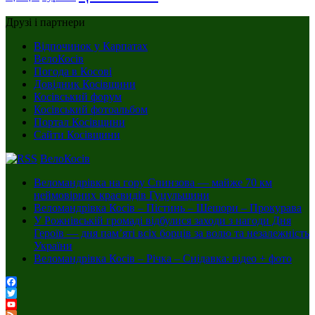
Друзі і партнери
Відпочинок у Карпатах
ВелоКосів
Погода в Косові
Довідник Косівщини
Косівський форум
Косівський фотоальбом
Портал Косівщини
Сайти Косівщини
ВелоКосів
Веломандрівка на гору Спинзова — майже 70 км
неймовірних краєвидів Гуцульщини
Веломандрівка Косів – Пістинь – Шешори – Прокурава
У Рожнівській громаді відбулися заходи з нагоди Дня
Героїв — дня пам’яті всіх борців за волю та незалежність
України
Веломандрівка Косів – Річка – Снідавка: відео + фото
Facebook
Twitter