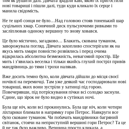
тим як рушити далі. Дівчата зраділи каві, якою їх пригостили
нові товариші і пішли далі, туди куди кликало їх серце і
манила свідомість.
Не те щоб сонця не було…Над головою стояв тоненький шар
суцільних хмар. Сонячний диск пульсуючими ривками то
засліплював одиноку вершину то знову ховався.
Це було містично, загадково… Блакить, скована туманом,
заворожувала погляд. Дівчата захопливо спостерігали як на
якусь мить хмари повністю розвіялись і перед очима
відкрилась абсолютна безмежність, невагомий простір. Ще
мить і з’явилась веселка і тільки якийсь глухий постріл привів
мандрівниць до тями і трохи налякав.
Вже досить темно було, коли дівчата дійшли до місця своєї
ночівлі на перемичці. Там уже деякий час господарювали нові
товариші, яких вони зустріли у хатинці під горою.
Повечерявши, під потріскування пічки всі солодко заснули.
Єдине, що зірок не було видно в сутінках ночі.
Була ще ніч, коли всі прокинулись. Була ще ніч, коли чотири
ліхтарики блимали в напрямку гори Петрос. Навкруги все
було сковане туманом. Чи побачать мандрівники багряний
світанок, стоячи на неприступній вершині гори Петрос? Та це
й не так було важливо. Вершина просто кликала, а