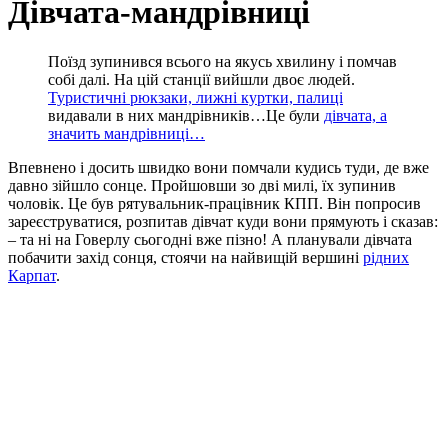
Дівчата-мандрівниці
Поїзд зупинився всього на якусь хвилину і помчав
собі далі. На цій станції вийшли двоє людей.
Туристичні рюкзаки, лижні куртки, палиці
видавали в них мандрівник
ів…Це були
дівчата, а
значить мандрівниці…
Впевнено і досить швидко вони помчали кудись туди, де вже
давно зійшло сонце. Пройшовши зо дві милі, їх зупинив
чоловік. Це був рятувальник-працівник КПП. Він попросив
зареєструватися, розпитав дівчат куди вони прямують і сказав:
– та ні на Говерлу сьогодні вже пізно! А планували дівчата
побачити захід сонця, стоячи на найвищій вершині
рідних
Карпат
.