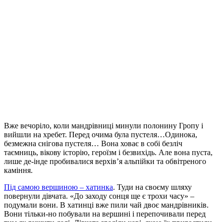
Вже вечоріло, коли мандрівниці минули полонину Гропу і
вийшли на хребет. Перед очима була пустеля…Одинока,
безмежна снігова пустеля… Вона ховає в собі безліч
таємниць, вікову історію, героїзм і безвихідь. Але вона пуста,
лише де-інде пробивалися верхів’я альпійки та обвітреного
каміння.
Під самою вершиною – хатинка
. Туди на своєму шляху
повернули дівчата. «До заходу сонця ще є трохи часу» –
подумали вони. В хатинці вже пили чай двоє мандрівників.
Вони тільки-но побували на вершині і перепочивали перед