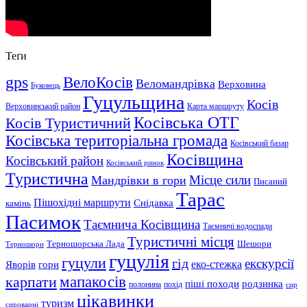
Теґи
gps
ВелоКосів
Веломандрівка
Верховина
Буковець
Гуцульщина
Косів
Верховинський район
Карта маршруту
Косівська ОТГ
Косів Туристичний
Косівська територіальна громада
Косівський базар
Косівщина
Косівський район
Косівський ринок
Туристична
Місце сили
Мандрівки в гори
Писаний
Тарас
Пішохідні маршрути
Снідавка
камінь
Пасимок
Таємнича Косівщина
Таємничі водоспади
Туристичні місця
Шешори
Терношорська Лада
Терношори
гуцулія
гуцули
гід
екскурсії
Яворів
еко-стежка
гори
мапакосів
карпати
піші походи
родзинка
полонина
похід
сир
цікавинки
туризм
сироварні