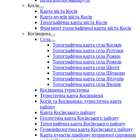
menu
Косів
Show
Карта міста Косів
sub
Карта музеїв міста Косів
menu
Топографічна карта міста Косів
Фрагмент топографічної карти міста Косів
Косівщина
Show
Села
sub
Show
Топографічна карта села Космач
menu
sub
Топографічна карта села Розтоки
menu
Топографічна карта села Рожин
Топографічна карта села Рожнів
Топографічна карта села Шепіт
Топографічна карта села Шешори
Топографічна карта села Яблунів
Топографічна карта села Яворів
Косівщина туристична
Туристична карта Косівщини
Косів та Косівщина: туристична карта
району
Карта Косівського району
Геологічна карта Косівського району
Топографічна карта Косівського району
Геоморфологічна карта Косівського району
Карта пунктів прийому вторинної сировини