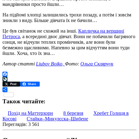
мандрівники просто йшли…
На підйомі хлопці залишились трохи позаду, а потім і зовсім
зникли з виду. Більше дівчата їх не бачили…
Це був світанок не схожий на інші.
Капличка на вершині
Петроса
, а всередині двоє дівчат. Вони не побачили багряного
сонця, не відчули теплих промінчиків, але вони були
безмежно щасливими. Напевно за цим відчуттям вони туди
йшли. Хоча, хто їх зна…
Автор статті
Liubov Boiko,
Фото:
Ольга Склярчук
Facebook
LiveJournal
Post
Share
Поділитися
Також читайте:
Похід на Маттерхорн
8 березня
Хребет Голиця в
Косові
Стайки–Микулєска–Шибене
Переглядів: 3 561