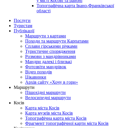
у місті Косові та районі
Топографічна карта Івано-Франківської
області
Послуги
Туристам
Публікації
Маршрути з картами
Походи та маршрути Карпатами
Сплави гірськими річками
Туристичне спорядження
Розмови з мандрівниками
Мандри далекі і близькі
Фотозвіти мандрівок
Відео походів
Цікавинки
Архів сайту «Хочу в гори»
Маршрути
Пішохідні маршрути
Велосипедні маршрути
Косів
Карта міста Косів
Карта музеїв міста Косів
Топографічна карта міста Косів
Фрагмент топографічної карти міста Косів