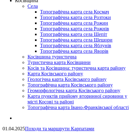
Косівщина
Села
Топографічна карта села Космач
Топографічна карта села Розтоки
Топографічна карта села Рожин
Топографічна карта села Рожнів
Топографічна карта села Шепіт
Топографічна карта села Шешори
Топографічна карта села Яблунів
Топографічна карта села Яворів
Косівщина туристична
Туристична карта Косівщини
Косів та Косівщина: туристична карта району
Карта Косівського району
Геологічна карта Косівського району
Топографічна карта Косівського району
Геоморфологічна карта Косівського району
Карта пунктів прийому вторинної сировини у
місті Косові та районі
Топографічна карта Івано-Франківської області
01.04.2025
Походи та маршрути Карпатами