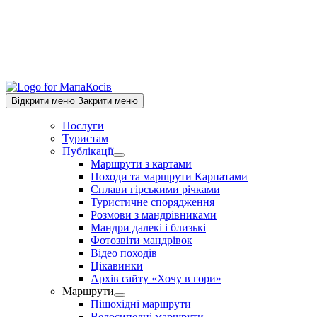
Відкрити меню
Закрити меню
Послуги
Туристам
Публікації
Show
Маршрути з картами
sub
Походи та маршрути Карпатами
menu
Сплави гірськими річками
Туристичне спорядження
Розмови з мандрівниками
Мандри далекі і близькі
Фотозвіти мандрівок
Відео походів
Цікавинки
Архів сайту «Хочу в гори»
Маршрути
Show
Пішохідні маршрути
sub
Велосипедні маршрути