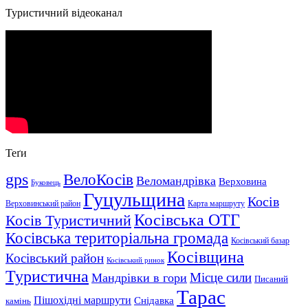
Туристичний відеоканал
Теґи
gps
ВелоКосів
Веломандрівка
Верховина
Буковець
Гуцульщина
Косів
Верховинський район
Карта маршруту
Косівська ОТГ
Косів Туристичний
Косівська територіальна громада
Косівський базар
Косівщина
Косівський район
Косівський ринок
Туристична
Місце сили
Мандрівки в гори
Писаний
Тарас
Пішохідні маршрути
Снідавка
камінь