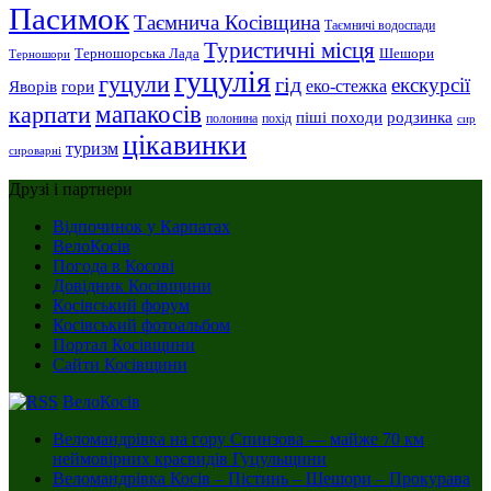
Пасимок
Таємнича Косівщина
Таємничі водоспади
Туристичні місця
Шешори
Терношорська Лада
Терношори
гуцулія
гуцули
гід
екскурсії
Яворів
еко-стежка
гори
мапакосів
карпати
піші походи
родзинка
полонина
похід
сир
цікавинки
туризм
сироварні
Друзі і партнери
Відпочинок у Карпатах
ВелоКосів
Погода в Косові
Довідник Косівщини
Косівський форум
Косівський фотоальбом
Портал Косівщини
Сайти Косівщини
ВелоКосів
Веломандрівка на гору Спинзова — майже 70 км
неймовірних краєвидів Гуцульщини
Веломандрівка Косів – Пістинь – Шешори – Прокурава