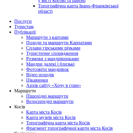
у місті Косові та районі
Топографічна карта Івано-Франківської
області
Послуги
Туристам
Публікації
Маршрути з картами
Походи та маршрути Карпатами
Сплави гірськими річками
Туристичне спорядження
Розмови з мандрівниками
Мандри далекі і близькі
Фотозвіти мандрівок
Відео походів
Цікавинки
Архів сайту «Хочу в гори»
Маршрути
Пішохідні маршрути
Велосипедні маршрути
Косів
Карта міста Косів
Карта музеїв міста Косів
Топографічна карта міста Косів
Фрагмент топографічної карти міста Косів