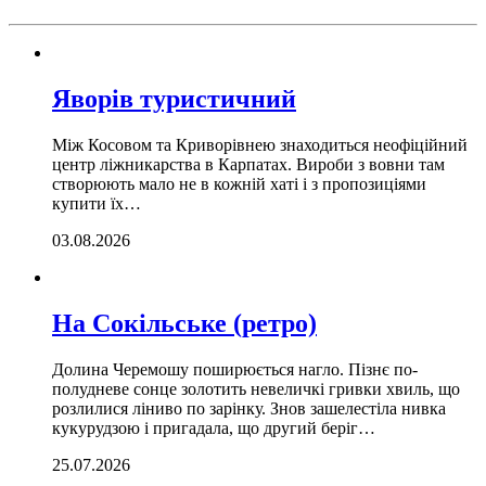
Яворів туристичний
Між Косовом та Криворівнею знаходиться неофіційний
центр ліжникарства в Карпатах. Вироби з вовни там
створюють мало не в кожній хаті і з пропозиціями
купити їх…
03.08.2026
На Сокільське (ретро)
Долина Черемошу поширюється нагло. Пізнє по­
полудневе сонце золотить невеличкі гривки хвиль, що
розлилися ліниво по зарінку. Знов зашелестіла нивка
кукурудзою і пригадала, що другий беріг…
25.07.2026