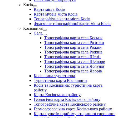
menu
Косів
Show
Карта міста Косів
sub
Карта музеїв міста Косів
menu
Топографічна карта міста Косів
Фрагмент топографічної карти міста Косів
Косівщина
Show
Села
sub
Show
Топографічна карта села Космач
menu
sub
Топографічна карта села Розтоки
menu
Топографічна карта села Рожин
Топографічна карта села Рожнів
Топографічна карта села Шепіт
Топографічна карта села Шешори
Топографічна карта села Яблунів
Топографічна карта села Яворів
Косівщина туристична
Туристична карта Косівщини
Косів та Косівщина: туристична карта
району
Карта Косівського району
Геологічна карта Косівського району
Топографічна карта Косівського району
Геоморфологічна карта Косівського району
Карта пунктів прийому вторинної сировини