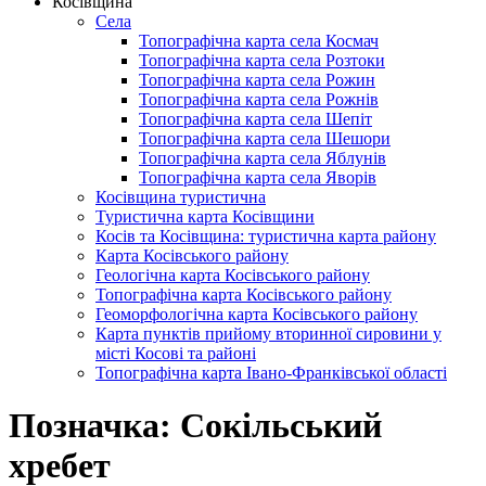
Косівщина
Села
Топографічна карта села Космач
Топографічна карта села Розтоки
Топографічна карта села Рожин
Топографічна карта села Рожнів
Топографічна карта села Шепіт
Топографічна карта села Шешори
Топографічна карта села Яблунів
Топографічна карта села Яворів
Косівщина туристична
Туристична карта Косівщини
Косів та Косівщина: туристична карта району
Карта Косівського району
Геологічна карта Косівського району
Топографічна карта Косівського району
Геоморфологічна карта Косівського району
Карта пунктів прийому вторинної сировини у
місті Косові та районі
Топографічна карта Івано-Франківської області
Позначка:
Сокільський
хребет