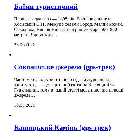
Бабин туристичний
Перша згадка села — 1408 рік. Розташованане в
Косівській ОТГ, Межує з селами Город, Малий Рожен,
Соколівка, Яворів.Висота над рівнем моря 500–850
метрів. Відстань до…
23.06.2026
Соколівське джерело (gps-трек)
Часто мене, як туристичного гіда та журналіста,
запитують, — що варто побачити на Косівщині та
Гуцульщині, тому в даній статті мова піде про цілющі
джерела…
16.05.2026
Кашицький Камінь (gps-трек)