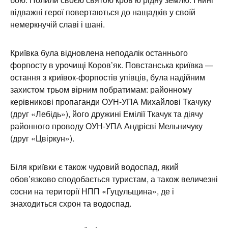
відважні герої повертаються до нащадків у своїй
немеркнучій славі і шані.
Криївка була відновлена неподалік останнього
форпосту в урочищі Коров’як. Повстанська криївка —
остання з криївок-форпостів упівців, була надійним
захистом трьом вірним побратимам: районному
керівникові пропаганди ОУН-УПА Михайлові Ткачуку
(друг «Лебідь»), його дружині Емілії Ткачук та діячу
районного проводу ОУН-УПА Андрієві Мельничуку
(друг «Цвіркун»).
Біля криївки є також чудовий водоспад, який
обов’язково сподобається туристам, а також величезні
сосни на території НПП «Гуцульщина», де і
знаходиться схрон та водоспад.