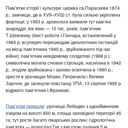
Пам’ятки історії і культури: церква св.Параскеви 1874
р.; замчище, де в ХVІІ–ХVШ ст. була сильно укріплена
фортеця; у 1993 р. археологи виявили тут кам’яні
знаряддя, вік яких — 10 тис. років; пам’ятник
Т.Шевченку (бюст роботи І.Гончара, встановлений у
1965 р. всупереч перешкодам ідеологічних інстанцій
на місці пам’ятника 1940 р., зруйнованого під час
війни); пам’ятник невідомому солдатові (1968 р.);
символічна могила січових стрільців, насипана в 1942
р., згодом зруйнована і заново освячена в 1990 р.;
хрести в урочищах Млаки, Петричила і Велике
Заріччя, де загинули повстанці УПА. 13 серпня 1995 р.
відркито пам’ятник І.Франкові.
Пам’ятки природи
: урочище Лебедин з однойменним
озером на висоті 650 м, площа заповідної території 45
га; тут росте багато лікарських рослин; гідрологічна
пам’ятка — водоспад Гук з висотою падіння 5 м,