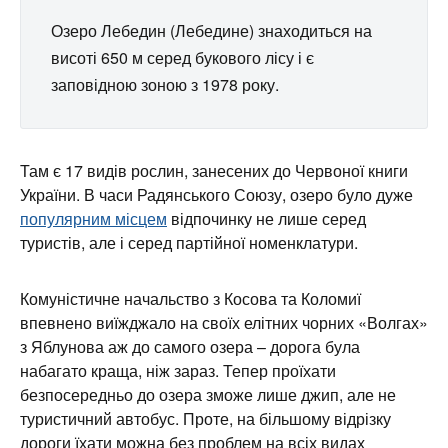
Озеро Лебедин (Лебедине) знаходиться на
висоті 650 м серед букового лісу і є
заповідною зоною з 1978 року.
Там є 17 видів рослин, занесених до Червоної книги
України. В часи Радянського Союзу, озеро було дуже
популярним місцем
відпочинку не лише серед
туристів, але і серед партійної номенклатури.
Комуністичне начальство з Косова та Коломиї
впевнено виїжджало на своїх елітних чорних «Волгах»
з Яблунова аж до самого озера – дорога була
набагато краща, ніж зараз. Тепер проїхати
безпосередньо до озера зможе лише джип, але не
туристичний автобус. Проте, на більшому відрізку
дороги їхати можна без проблем на всіх видах