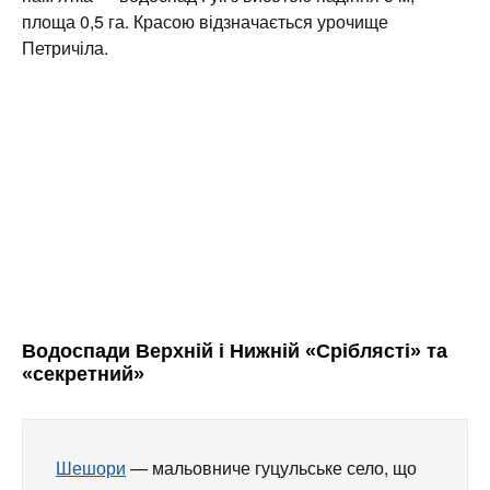
площа 0,5 га. Красою відзначається урочище
Петричіла.
Водоспади Верхній і Нижній «Срібляcті» та
«секретний»
Шешори
— мальовниче гуцульське село, що