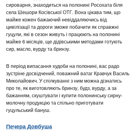
сироварня, знаходиться на полонині Росохата біля
села Шешори Косівської ОТГ. Вона цікава тим, що
майже кожен бажаючий невіддаляючись від
цивілізації та дороги зможе побачити як справжні
гуцули, які в сезон живуть і працюють на полонині
майже 6 місяців, ще дідівськими методами готують
сир, масло, вурду та бринзу.
В період випасання худоби на полонині, вас радо
зустріне досвідчений, поважний ватаг Кравчук Василь
Миколайович. У спілкуванні з ним можна дізнатись
про те, як виготовляють бринзу, будз, вурду, а за
бажанням, скуштувати і купити полонинську сирну-
молочну продукцію та спільно приготувати
гуцульський бануш.
Печера Довбуша