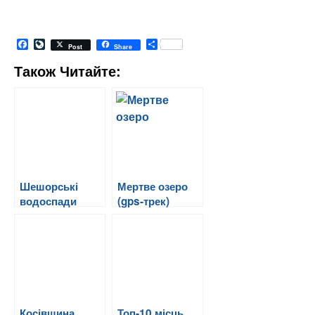
Facebook
LiveJournal
Share
Post
Share
Також Читайте:
Шешорські
Мертве озеро
водоспади
(gps-трек)
(gps-треки)
Косівщина
Топ-10 місць