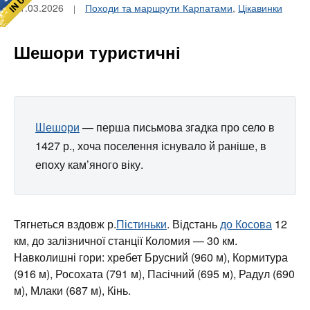
01.03.2026
Походи та маршрути Карпатами
,
Цікавинки
Шешори туристичні
Шешори
— перша письмова згадка про село в
1427 р., хоча поселення існувало й раніше, в
епоху кам’яного віку.
Тягнеться вздовж р.
Пістиньки
. Відстань
до Косова
12
км, до залізничної станції Коломия — 30 км.
Навколишні гори: хребет Брусний (960 м), Кормитура
(916 м), Росохата (791 м), Пасічний (695 м), Радул (690
м), Млаки (687 м), Кінь.