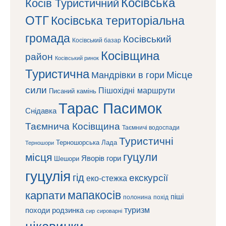
Косівська
Косів Туристичний
ОТГ
Косівська територіальна
громада
Косівський
Косівський базар
Косівщина
район
Косівський ринок
Туристична
Місце
Мандрівки в гори
сили
Пішохідні маршрути
Писаний камінь
Тарас Пасимок
Снідавка
Таємнича Косівщина
Таємничі водоспади
Туристичні
Терношорська Лада
Терношори
гуцули
місця
Яворів
гори
Шешори
гуцулія
гід
екскурсії
еко-стежка
мапакосів
карпати
піші
полонина
похід
туризм
походи
родзинка
сироварні
сир
цікавинки