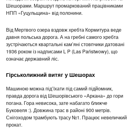
Шешорами. Маршрут промаркований працівниками
НПП «Гуцульщина» від полонини.
Від Мертвого озера вздовж хребта Кормитура веде
давня польська дорога. А на гребні самого хребта
зустрічаються квартальні кам’яні стовпчики датовані
1936 роком із надписами L P (Las Państwowy), що
означає державний ліс.
Гірськолижний витяг у Шешорах
Машиною можна під’їхати під самий підйомник,
правда дорога від Шешорівського «Аркана» до гори
погана. Гора невисока, зате набагато ближче
Буковеля :). Довжина трас в районі 900 метрів.
Снігоходом трамбують трасу №1. Працює невеличкий
прокат.