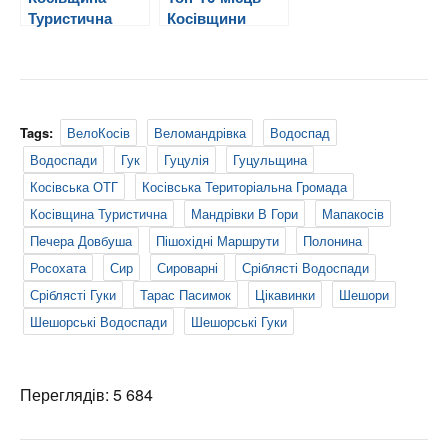
Туристична
Косівщини
Tags:
ВелоКосів
Веломандрівка
Водоспад
Водоспади
Гук
Гуцулія
Гуцульщина
Косівська ОТГ
Косівська Територіальна Громада
Косівщина Туристична
Мандрівки В Гори
Мапакосів
Печера Довбуша
Пішохідні Маршрути
Полонина
Росохата
Сир
Сироварні
Сріблясті Водоспади
Сріблясті Гуки
Тарас Пасимок
Цікавинки
Шешори
Шешорські Водоспади
Шешорські Гуки
Переглядів: 5 684