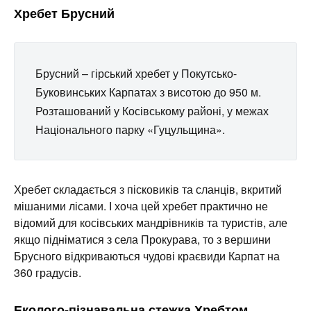
Хребет Брусний
Брусний – гірський хребет у Покутсько-
Буковинських Карпатах з висотою до 950 м.
Розташований у Косівському районі, у межах
Національного парку «Гуцульщина».
Хребет cкладається з пісковиків та сланців, вкритий
мішаними лісами. І хоча цей хребет практично не
відомий для косівських мандрівників та туристів, але
якщо підніматися з села Прокурава, то з вершини
Брусного відкриваються чудові краєвиди Карпат на
360 градусів.
Еколого-пізнавальна стежка Хребтом