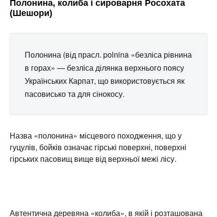
Полонина, колиба і сироварня Росохата
(Шешори)
Полонина (від прасл. polnina «безліса рівнина
в горах» — безліса ділянка верхнього поясу
Українських Карпат, що використовується як
пасовисько та для сінокосу.
Назва «полонина» місцевого походження, що у
гуцулів, бойків означає гірські поверхні, поверхні
гірських пасовищ вище від верхньої межі лісу.
Автентична деревяна «колиба», в якій і розташована