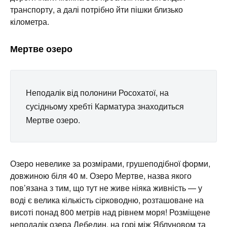
транспорту, а далі потрібно йти пішки близько
кілометра.
Мертве озеро
Неподалік від полонини Росохатої, на
сусідньому хребті Карматура знаходиться
Мертве озеро.
Озеро невелике за розмірами, грушеподібної форми,
довжиною біля 40 м. Озеро Мертве, назва якого
пов’язана з тим, що тут не живе ніяка живність — у
воді є велика кількість сірководню, розташоване на
висоті понад 800 метрів над рівнем моря! Розміщене
неподалік озера Лебедин, на горі між Яблуновом та