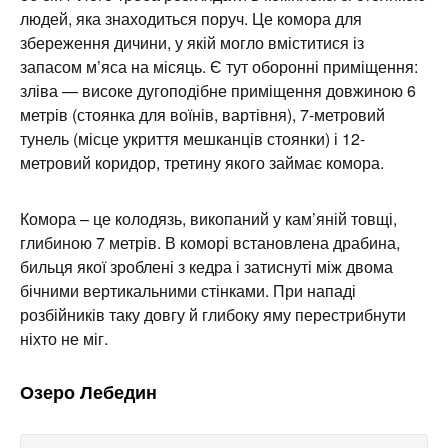
людей, яка знаходиться поруч. Це комора для
збереження дичини, у якій могло вміститися із
запасом м’яса на місяць. Є тут оборонні приміщення:
зліва — високе дугоподібне приміщення довжиною 6
метрів (стоянка для воїнів, вартівня), 7-метровий
тунель (місце укриття мешканців стоянки) і 12-
метровий коридор, третину якого займає комора.
Комора – це колодязь, викопаний у кам’яній товщі,
глибиною 7 метрів. В коморі встановлена драбина,
бильця якої зроблені з кедра і затиснуті між двома
бічними вертикальними стінками. При нападі
розбійників таку довгу й глибоку яму перестрибнути
ніхто не міг.
Озеро Лебедин