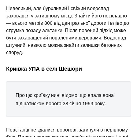
Невеликий, але бурхливий і свіжий водоспад
заховався у затишному місці. Знайти його нескладно
— всього метрів 800 від центральної дороги і вліво до
струмка позаду альтанки. Після повеней підхід може
бути захаращений поваленими деревами. Водоспад
штучний, навколо можна знайти залишки бетонних
споруд.
Криївка УПА в селі Шешори
Про цю криївку нині відомо, що впала вона
під натиском ворога 28 січня 1953 року.
Повстанці не здалися ворогові, загинули в нерівному
бою. Полили своєю святою кров’ю рідну землю. І нині