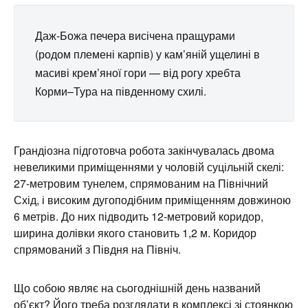
Даж-Божа печера висічена пращурами
(родом племені карпів) у кам’яній ущелині в
масиві крем’яної гори — від рогу хребта
Корми–Тура на південному схилі.
Грандіозна підготовча робота закінчувалась двома
невеликими приміщеннями у чоловій суцільній скелі:
27-метровим тунелем, спрямованим на Північний
Схід, і високим дугоподібним приміщенням довжиною
6 метрів. До них підводить 12-метровий коридор,
ширина долівки якого становить 1,2 м. Коридор
спрямований з Півдня на Північ.
Що собою являє на сьогоднішній день названий
об’єкт? Його треба розглядати в комплексі зі стоянкою