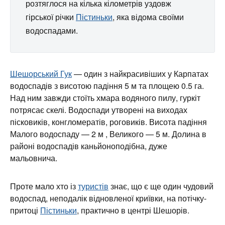
розтяглося на кілька кілометрів уздовж
гірської річки
Пістиньки
, яка відома своїми
водоспадами.
Шешорський Гук
— один з найкрасивіших у Карпатах
водоспадів з висотою падіння 5 м та площею 0.5 га.
Над ним завжди стоїть хмара водяного пилу, гуркіт
потрясає скелі. Водоспади утворені на виходах
пісковиків, конгломератів, роговиків. Висота падіння
Малого водоспаду — 2 м , Великого — 5 м. Долина в
районі водоспадів каньйоноподібна, дуже
мальовнича.
Проте мало хто із
туристів
знає, що є ще один чудовий
водоспад, неподалік відновленої криївки, на потічку-
притоці
Пістиньки
, практично в центрі Шешорів.