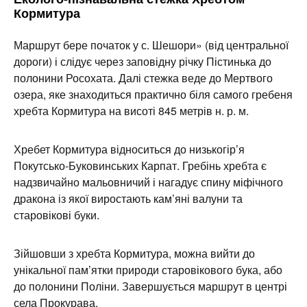
Кормитура
Маршрут бере початок у с. Шешори» (від центральної
дороги) і слідує через заповідну річку Пістинька до
полонини Росохата. Далі стежка веде до Мертвого
озера, яке знаходиться практично біля самого гребеня
хребта Кормитура на висоті 845 метрів н. р. м.
Хребет Кормитура відноситься до низькогір’я
Покутсько-Буковинських Карпат. Гребінь хребта є
надзвичайно мальовничий і нагадує спину міфічного
дракона із якої виростають кам’яні валуни та
старовікові буки.
Зійшовши з хребта Кормитура, можна вийти до
унікальної пам’ятки природи старовікового бука, або
до полонини Поліни. Завершується маршрут в центрі
села Прокурава.