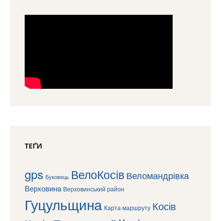
ТЕҐИ
gps
ВелоКосів
Веломандрівка
Буковець
Верховина
Верховинський район
Гуцульщина
Косів
Карта маршруту