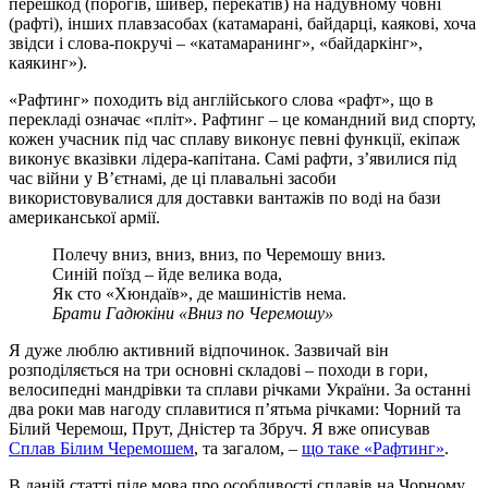
перешкод (порогів, шивер, перекатів) на надувному човні
(рафті), інших плавзасобах (катамарані, байдарці, каякові, хоча
звідси і слова-покручі – «катамаранинг», «байдаркінг»,
каякинг»).
«Рафтинг» походить від англійського слова «рафт», що в
перекладі означає «пліт». Рафтинг – це командний вид спорту,
кожен учасник під час сплаву виконує певні функції, екіпаж
виконує вказівки лідера-капітана. Самі рафти, з’явилися під
час війни у В’єтнамі, де ці плавальні засоби
використовувалися для доставки вантажів по воді на бази
американської армії.
Полечу вниз, вниз, вниз, по Черемошу вниз.
Синій поїзд – йде велика вода,
Як сто «Хюндаїв», де машиністів нема.
Брати Гадюкіни «Вниз по Черемошу»
Я дуже люблю активний відпочинок. Зазвичай він
розподіляється на три основні складові – походи в гори,
велосипедні мандрівки та сплави річками України. За останні
два роки мав нагоду сплавитися п’ятьма річками: Чорний та
Білий Черемош, Прут, Дністер та Збруч. Я вже описував
Сплав Білим Черемошем
, та загалом, –
що таке «Рафтинг»
.
В даній статті піде мова про особливості сплавів на Чорному