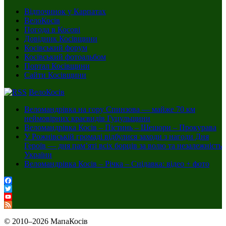
Відпочинок у Карпатах
ВелоКосів
Погода в Косові
Довідник Косівщини
Косівський форум
Косівський фотоальбом
Портал Косівщини
Сайти Косівщини
ВелоКосів
Веломандрівка на гору Спинзова — майже 70 км
неймовірних краєвидів Гуцульщини
Веломандрівка Косів – Пістинь – Шешори – Прокурава
У Рожнівській громаді відбулися заходи з нагоди Дня
Героїв — дня пам’яті всіх борців за волю та незалежність
України
Веломандрівка Косів – Річка – Снідавка: відео + фото
Facebook
Twitter
YouTube
Channel
Feed
© 2010–2026 МапаКосів