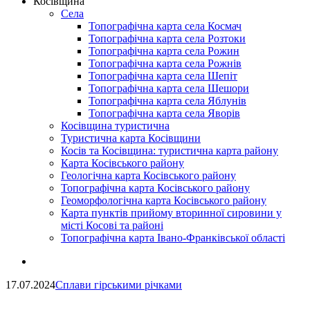
Косівщина
Села
Топографічна карта села Космач
Топографічна карта села Розтоки
Топографічна карта села Рожин
Топографічна карта села Рожнів
Топографічна карта села Шепіт
Топографічна карта села Шешори
Топографічна карта села Яблунів
Топографічна карта села Яворів
Косівщина туристична
Туристична карта Косівщини
Косів та Косівщина: туристична карта району
Карта Косівського району
Геологічна карта Косівського району
Топографічна карта Косівського району
Геоморфологічна карта Косівського району
Карта пунктів прийому вторинної сировини у
місті Косові та районі
Топографічна карта Івано-Франківської області
17.07.2024
Сплави гірськими річками