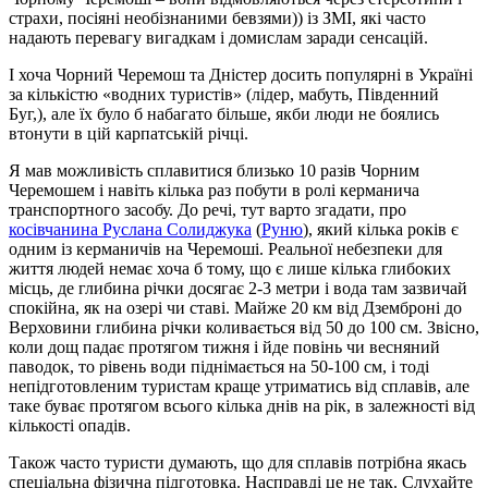
страхи, посіяні необізнаними бевзями)) із ЗМІ, які часто
надають перевагу вигадкам і домислам заради сенсацій.
І хоча Чорний Черемош та Дністер досить популярні в Україні
за кількістю «водних туристів» (лідер, мабуть, Південний
Буг,), але їх було б набагато більше, якби люди не боялись
втонути в цій карпатській річці.
Я мав можливість сплавитися близько 10 разів Чорним
Черемошем і навіть кілька раз побути в ролі керманича
транспортного засобу. До речі, тут варто згадати, про
косівчанина Руслана Солиджука
(
Руню
), який кілька років є
одним із керманичів на Черемоші. Реальної небезпеки для
життя людей немає хоча б тому, що є лише кілька глибоких
місць, де глибина річки досягає 2-3 метри і вода там зазвичай
спокійна, як на озері чи ставі. Майже 20 км від Дземброні до
Верховини глибина річки коливається від 50 до 100 см. Звісно,
коли дощ падає протягом тижня і йде повінь чи весняний
паводок, то рівень води піднімається на 50-100 см, і тоді
непідготовленим туристам краще утриматись від сплавів, але
таке буває протягом всього кілька днів на рік, в залежності від
кількості опадів.
Також часто туристи думають, що для сплавів потрібна якась
спеціальна фізична підготовка. Насправді це не так. Слухайте