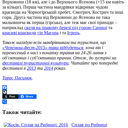
Верховини (18 км), але і до Верхнього Ясенова (+15 км навіть
за кільце). Перша частина мандрівки відкриває чудові
краєвиди на Чорногірський хребет, Смотрич, Кострич та інші
гори. Друга частина від Верховини до Ясенова не така
мальовнича як перша (гірська), але теж має свої принади –
наприклад
скеля на правому березі під горою Синиці
та
красиві краєвиди
гір Магора
і та
Ігрець
.
Також нагадую всім мандрівникам та туристам, що
«Черемош-фест-2015» таки відбудеться
, хоча він і
перенесений в часі з початку травня на 24-26 липня з
об’єктивних і суб’єктивних причин. Отож, до зустрічі на
фестивалі туристичної культури
. Читайте про попередні
фестивалі в
2013
та
2014
роках.
Тарас Пасимок
.
Facebook
LiveJournal
Post
Share
Поділитися
Також читайте:
Сплав по Рибниці