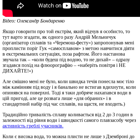
Відео: Олександр Бондаренко
Якщо говорити про той екстрім, який відчув я особисто, то
тут варто згадати, як одного разу Андрій Мельничук
(організатор сплавів та «Черемош-фесту») запропонував мені
проплисти поріг Гук «самосплавом» з метою навчитися діяти
в екстремальних ситуаціях, поза рафтом. Його настанова
звучала так – «коли будеш під водою, то не дихай» – одразу
згадався похід на флюорографію – «наберіть повітря і НЕ
ДИХАЙТЕ!»)
Але смішно мені не було, коли швидка течія понесла моє тіло
між камінням під воду і я банально не встигав вдихнути, коли
опинявся на поверхні. Тоді я таки добряче нахапався води в
цій пригоді, але це розвага лише «для обраних» і в
стандартний набір під час сплавів, на щастя, не входить.)
Традиційно тривалість сплаву коливається від 2 до 3 годин в
залежності від рівня води і швидкості самого плавзасобу через
активність греблі учасників.
Коли є висока вода, то можна плисти не лише з Дземброні до