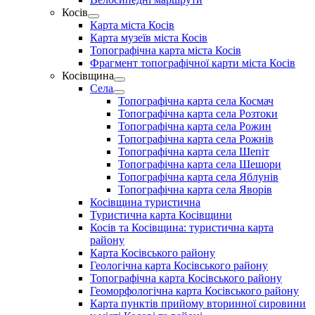
menu
Косів
Show
Карта міста Косів
sub
Карта музеїв міста Косів
menu
Топографічна карта міста Косів
Фрагмент топографічної карти міста Косів
Косівщина
Show
Села
sub
Show
Топографічна карта села Космач
menu
sub
Топографічна карта села Розтоки
menu
Топографічна карта села Рожин
Топографічна карта села Рожнів
Топографічна карта села Шепіт
Топографічна карта села Шешори
Топографічна карта села Яблунів
Топографічна карта села Яворів
Косівщина туристична
Туристична карта Косівщини
Косів та Косівщина: туристична карта
району
Карта Косівського району
Геологічна карта Косівського району
Топографічна карта Косівського району
Геоморфологічна карта Косівського району
Карта пунктів прийому вторинної сировини