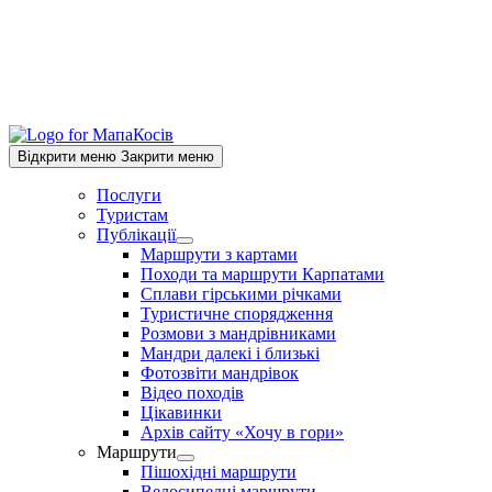
Відкрити меню
Закрити меню
Послуги
Туристам
Публікації
Show
Маршрути з картами
sub
Походи та маршрути Карпатами
menu
Сплави гірськими річками
Туристичне спорядження
Розмови з мандрівниками
Мандри далекі і близькі
Фотозвіти мандрівок
Відео походів
Цікавинки
Архів сайту «Хочу в гори»
Маршрути
Show
Пішохідні маршрути
sub
Велосипедні маршрути