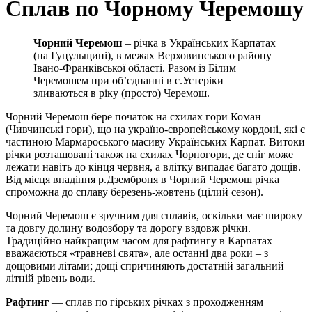
Сплав по Чорному Черемошу
Чорний Черемош
– річка в Українських Карпатах
(на Гуцульщині), в межах Верховинського району
Івано-Франківської області. Разом із Білим
Черемошем при об’єднанні в с.Устеріки
зливаються в ріку (просто) Черемош.
Чорний Черемош бере початок на схилах гори Коман
(Чивчинські гори), що на україно-європейському кордоні, які є
частиною Мармароського масиву Українських Карпат. Витоки
річки розташовані також на схилах Чорногори, де сніг може
лежати навіть до кінця червня, а влітку випадає багато дощів.
Від місця впадіння р.Дземброня в Чорний Черемош річка
спроможна до сплаву березень-жовтень (цілий сезон).
Чорний Черемош є зручним для сплавів, оскільки має широку
та довгу долину водозбору та дорогу вздовж річки.
Традиційно найкращим часом для рафтингу в Карпатах
вважаєються «травневі свята», але останні два роки – з
дощовими літами; дощі спричиняють достатній загальний
літній рівень води.
Рафтинг
— сплав по гірських річках з проходженням