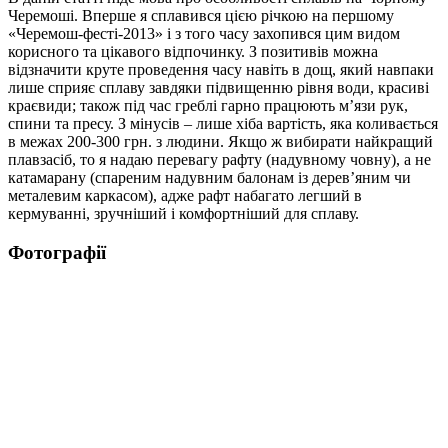
Черемоші. Вперше я сплавився цією річкою на першому
«Черемош-фесті-2013» і з того часу захопився цим видом
корисного та цікавого відпочинку. З позитивів можна
відзначити круте проведення часу навіть в дощ, який навпаки
лише сприяє сплаву завдяки підвищенню рівня води, красиві
краєвиди; також під час греблі гарно працюють м’язи рук,
спини та пресу. З мінусів – лише хіба вартість, яка коливається
в межах 200-300 грн. з людини. Якщо ж вибирати найкращий
плавзасіб, то я надаю перевагу рафту (надувному човну), а не
катамарану (спареним надувним балонам із дерев’яним чи
металевим каркасом), адже рафт набагато легший в
кермуванні, зручніший і комфортніший для сплаву.
Фотографії