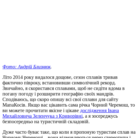
Фото: Андрій Близнюк
.
Літо 2014 року видалося дощове, сезон сплавів тривав
фактично півроку, встановивши символічний рекорд.
Звичайно, я скористався сплавами, щоб не сидіти вдома в
погану погоду і розширити географію своїх мандрів.
Сподіваюсь, що скоро опишу всі свої сплави для сайту
МапаКосів. Якщо вас цікавить сама річка Чорний Черемош, то
ви можете прочитати якісне і цікаве
дослідження Івана
Михайловича Зеленчука з Криворівні
, а я зосереджусь
безпосередньо на туристичній складовій.
Дуже часто буває таке, що коли я пропоную туристам сплав на
Чорному Черемоші – вони відмовляються через стереотипи і