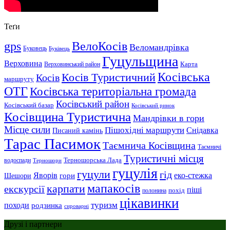
Теґи
gps
ВелоКосів
Веломандрівка
Буковець
Буківець
Гуцульщина
Верховина
Верховинський район
Карта
Косівська
Косів Туристичний
Косів
маршруту
ОТГ
Косівська територіальна громада
Косівський район
Косівський базар
Косівський ринок
Косівщина Туристична
Мандрівки в гори
Місце сили
Пішохідні маршрути
Снідавка
Писаний камінь
Тарас Пасимок
Таємнича Косівщина
Таємничі
Туристичні місця
Терношорська Лада
водоспади
Терношори
гуцулія
гуцули
гід
Яворів
еко-стежка
гори
Шешори
мапакосів
карпати
екскурсії
піші
полонина
похід
цікавинки
туризм
походи
родзинка
сироварні
Друзі і партнери