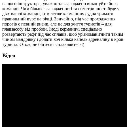
вашого інструктора, уважно та злагоджено виконуйте його
команди. Чим більше злагодженості та симетричності буде у
діях вашої команди, тим легше керманичу судна тримати
правильний курс на річці. Звичайно, під час проходження
порогів є певний ризик, але не для життя туристів – для
плавзасобу від пробоїн. Іноді керманичі спеціально
розвертають рафт під час сплавів, щоб урізноманітнити таким
чином мандрівку і додати хоч кілька капель адреналіну в кров
туриста. Отож, не бійтесь і сплавляйтесь!)
Відео