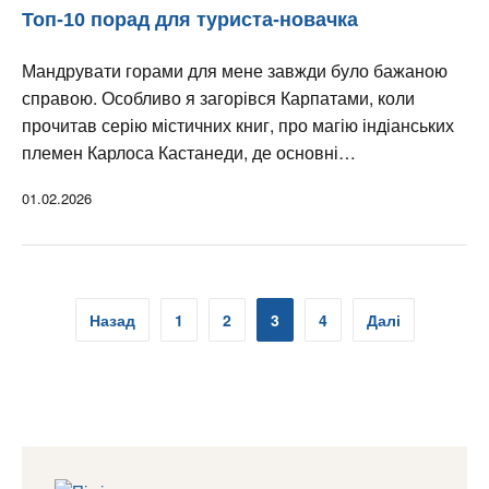
Топ-10 порад для туриста-новачка
Мандрувати горами для мене завжди було бажаною
справою. Особливо я загорівся Карпатами, коли
прочитав серію містичних книг, про магію індіанських
племен Карлоса Кастанеди, де основні…
01.02.2026
Пагінація
Назад
1
2
3
4
Далі
записів