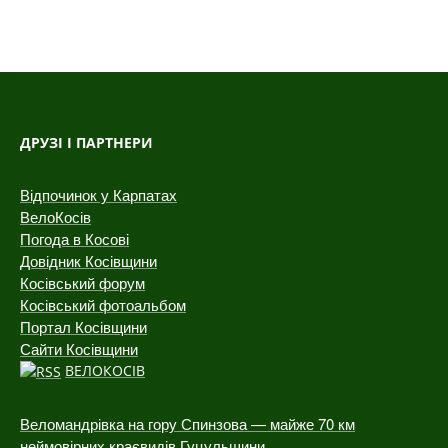
ДРУЗІ І ПАРТНЕРИ
Відпочинок у Карпатах
ВелоКосів
Погода в Косові
Довідник Косівщини
Косівський форум
Косівський фотоальбом
Портал Косівщини
Сайти Косівщини
ВЕЛОКОСІВ
Веломандрівка на гору Спинзова — майже 70 км
неймовірних краєвидів Гуцульщини