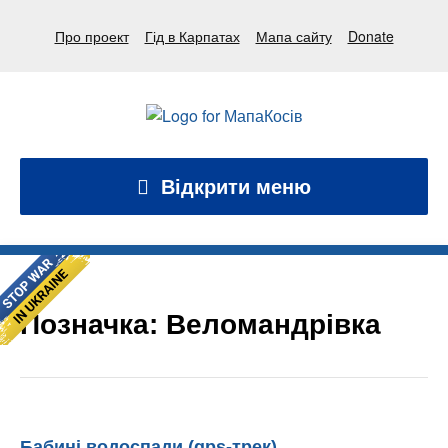
Про проект
Гід в Карпатах
Мапа сайту
Donate
Відкрити меню
Позначка:
Веломандрівка
Бабині водоспади (gps-трек)