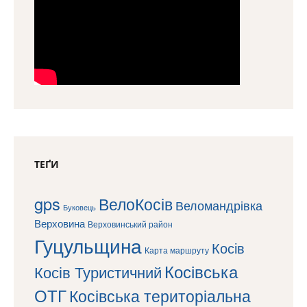
ТЕҐИ
gps
ВелоКосів
Веломандрівка
Буковець
Верховина
Верховинський район
Гуцульщина
Косів
Карта маршруту
Косівська
Косів Туристичний
ОТГ
Косівська територіальна