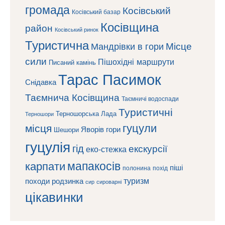
громада
Косівський
Косівський базар
Косівщина
район
Косівський ринок
Туристична
Місце
Мандрівки в гори
сили
Пішохідні маршрути
Писаний камінь
Тарас Пасимок
Снідавка
Таємнича Косівщина
Таємничі водоспади
Туристичні
Терношорська Лада
Терношори
гуцули
місця
Яворів
гори
Шешори
гуцулія
гід
екскурсії
еко-стежка
мапакосів
карпати
піші
полонина
похід
туризм
походи
родзинка
сироварні
сир
цікавинки