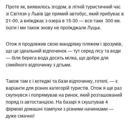
Проте як, виявилось згодом, в літній туристичний час
зі Світязя у Львів їде прямий автобус, який прибуває в
21-00, а виїжджає з озера в 15-30 — все-таки 300 км.
їхати і ми також знову не проїжджали Луцьк.
Отож я продовжив свою мандрівку пляжем і зрозумів,
що це ідеальний відпочинок — тут серед лісу та води
— біля берега вода досить мілка, що добре для
сімейного відпочинку з дітьми.
Також там є і котеджі та бази відпочинку, готелі, — є
варіанти для різних категорій туристів. Отож я ще раз
скупнувся і попрямував на ринок, який розташований
поряд із автостанцією. На базарі я скуштував 4
фірмові домашні пампухи з різними начинками —
дуже смачно!