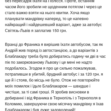
Вранці до Франика я вирішив їхати автобусом, так як
Андрій жив поряд із автостанцією, а до варіантів з
Блаблакару треба було добиратись годину чи дві в час
пік по закоркованому Львову і це мені не надто
подобалось. Згодом я про це сильно пожалкував,
потрапивши в убитий, брудний автобус і за 120 грн. я
ще й і стояв, бо місць не було. Отож не повторюйте
моїх помилок і їдьте Блаблакаром — швидше і
чистіше, за ті самі гроші. Я зробив висновки в
добиранні і від Франика в Тернопіль і з Тернополя в
Коломию, завершуючи свою місячну мандрівку я їхав
Блаблакаром і був дуже задоволений!
Як не дивно, зважаючи на незабутню красу цього краю
на Світязі відносно мало людей — всі ломляться або
на море або на розкручений Буковель, але тут таки
краще! А коли мало людей, то і мало сміття, що звісно