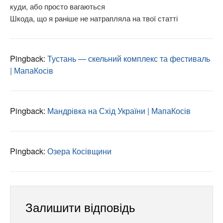
| МапаКосів
Pingback:
Мандрівка на Схід України | МапаКосів
Pingback:
Озера Косівщини
Залишити відповідь
Ваша e-mail адреса не оприлюднюватиметься.
Обов’язкові поля позначені
*
КОМЕНТАР
*