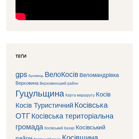
ТЕҐИ
gps
ВелоКосів
Веломандрівка
Буковець
Верховина
Верховинський район
Гуцульщина
Косів
Карта маршруту
Косівська
Косів Туристичний
ОТГ
Косівська територіальна
громада
Косівський
Косівський базар
Косівщина
район
Косівський ринок
Туристична
Місце
Мандрівки в гори
сили
Пішохідні маршрути
Писаний камінь
Тарас Пасимок
Снідавка