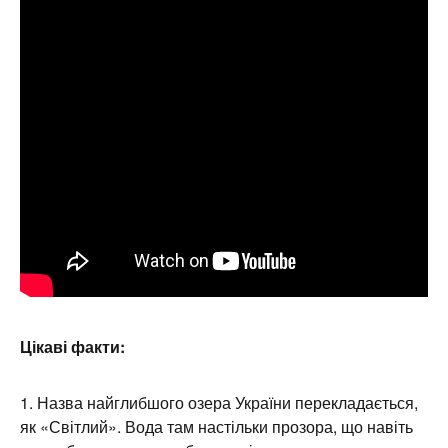
Цікаві факти:
Назва найглибшого озера України перекладається,
як «Світлий». Вода там настільки прозора, що навіть
на глибинах можна побачити піщане дно.
Озеро являє собою наочний приклад наслідків
льодовикового періоду. Крім того, через зсув
тектонічних плит в озері є западина глибиною 58
метрів.