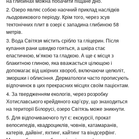
Вода Світязя містить срібло та гліцерин. Після
купання рани швидко гояться, а шкіра стає
еластичною, м’якою та гладкою. А ще є місця з
блакитною глиною, яка вважається цілющою і
допомагає від шкірних хвороб, включаючи целюліт,
зморшки і облисіння. Дерматологи часто прописують
відпочинок в цих прекрасних місцях своїм пацієнтам.
За твердженням екологів, через розробку
Хотиславського крейдяного кар’єру, що знаходиться
на території Білорусі, озеро Світязь може зникнути.
Для відпочиваючого тут є: екскурсії, прокат
велосипедів, квадроциклів, човнів, катамаранів,
катерів, дайвінг, яхтинг, кайтинг та віндсерфінг.
Можна збирати гриби та лісові ягоди (ожина, чорниця,
брусниця, журавлина), а також рибалити. З розваг для
дітей – надувні гірки та катання в прозорих кулях.
В озерах водиться 344 види риб. Найбільш
поширеними видами є: плітка, окунь, щука, лящ, сазан,
в’язь, карась, короп, сом, линьок, канадський сомик,