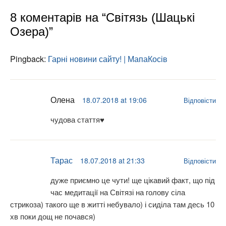
Олена
18.07.2018 at 19:06
Відповісти
чудова стаття♥️
Тарас
18.07.2018 at 21:33
Відповісти
дуже приємно це чути! ще цікавий факт, що під
час медитації на Світязі на голову сіла
стрикоза) такого ще в житті небувало) і сиділа там десь 10
хв поки дощ не почався)
Наталія Білоус
19.07.2018 at 14:56
Відповісти
Знаєте , Тарас Пасимок, чим мені
подобаються Ваші статті?!