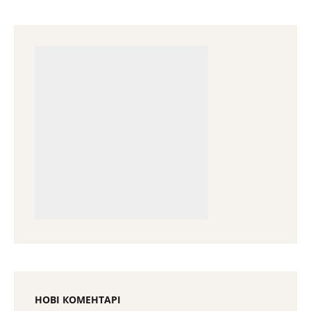
НОВІ КОМЕНТАРІ
Тарас
до
Брустури туристичні
Тарас
до
Брустури туристичні
Тарас
до
Брустури туристичні