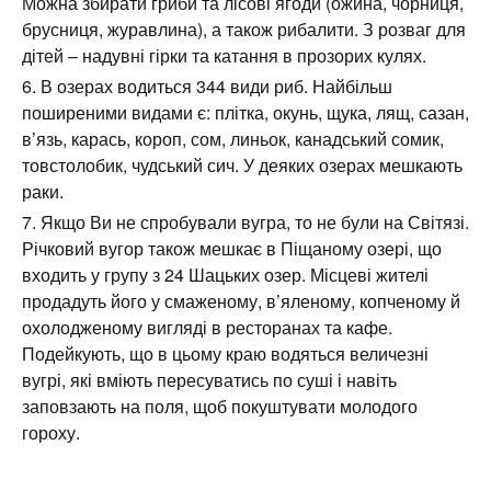
товстолобик, чудський сич. У деяких озерах мешкають
раки.
Якщо Ви не спробували вугра, то не були на Світязі.
Річковий вугор також мешкає в Піщаному озері, що
входить у групу з 24 Шацьких озер. Місцеві жителі
продадуть його у смаженому, в’яленому, копченому й
охолодженому вигляді в ресторанах та кафе.
Подейкують, що в цьому краю водяться величезні
вугрі, які вміють пересуватись по суші і навіть
заповзають на поля, щоб покуштувати молодого
гороху.
Також читаємо:
Озера Косівщини