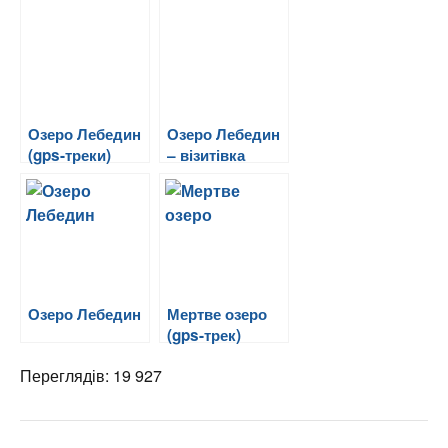
Озеро Лебедин
Озеро Лебедин
(gps-треки)
– візитівка
Косівщини
Озеро Лебедин
Мертве озеро
(gps-трек)
Переглядів: 19 927
8 коментарів на “Світязь (Шацькі
Озера)”
Pingback:
Гарні новини сайту! | МапаКосів