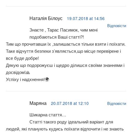
Тим що прочитавши їх ,залишається тільки взяти і поїхати.
Таке відчуття безпеки з’являється,що місце перевірене і
все буде добре!
Дякую що подорожуєш і щедро ділишся своїми знаннями і
досвідом!🙏
Успіху і надхнення!🌍
Маряна
20.07.2018 at 12:10
Відповісти
Шикарна стаття…
Статті такого роду ідеальний варіант для
людей, які планують кудись поїхати відпочити і не знають
куди, або просто вагаються
Шкода, що я раніше не натрапляла на твої статті
Pingback:
Тустань — скельний комплекс та фестиваль