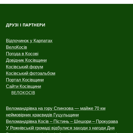
Відпочинок у Карпатах
ВелоКосів
Погода в Косові
Довідник Косівщини
Косівський форум
Косівський фотоальбом
Портал Косівщини
Сайти Косівщини
ВЕЛОКОСІВ
Веломандрівка на гору Спинзова — майже 70 км
неймовірних краєвидів Гуцульщини
Веломандрівка Косів – Пістинь – Шешори – Прокурава
У Рожнівській громаді відбулися заходи з нагоди Дня
Героїв — дня пам’яті всіх борців за волю та незалежність
України
Веломандрівка Косів – Річка – Снідавка: відео + фото
Facebook
Twitter
YouTube
Feed
Channel