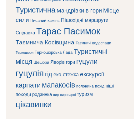
Таємнича Косівщина
Таємничі водоспади
Туристичні
Терношорська Лада
Терношори
гуцули
місця
Яворів
гори
Шешори
гуцулія
гід
екскурсії
еко-стежка
мапакосів
карпати
піші
полонина
похід
туризм
походи
родзинка
сироварні
сир
цікавинки
ДРУЗІ І ПАРТНЕРИ