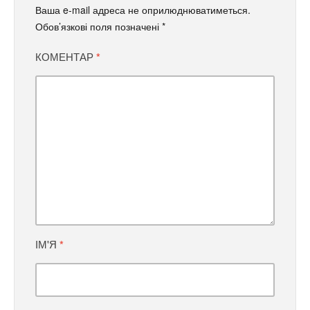
ІМ'Я
*
EMAIL
*
САЙТ