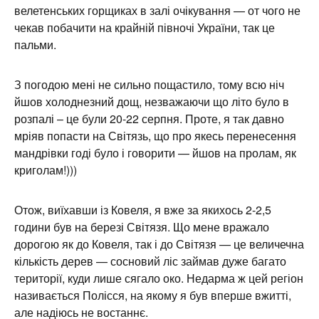
велетенських горщиках в залі очікування — от чого не
чекав побачити на крайній півночі України, так це
пальми.
З погодою мені не сильно пощастило, тому всю ніч
йшов холоднезний дощ, незважаючи що літо було в
розпалі – це були 20-22 серпня. Проте, я так давно
мріяв попасти на Світязь, що про якесь перенесення
мандрівки годі було і говорити — йшов на пролам, як
криголам!)))
Отож, виїхавши із Ковеля, я вже за якихось 2-2,5
години був на березі Світязя. Що мене вражало
дорогою як до Ковеля, так і до Світязя — це величечна
кількість дерев — сосновий ліс займав дуже багато
території, куди лише сягало око. Недарма ж цей регіон
називається Полісся, на якому я був вперше вжитті,
але надіюсь не востаннє.