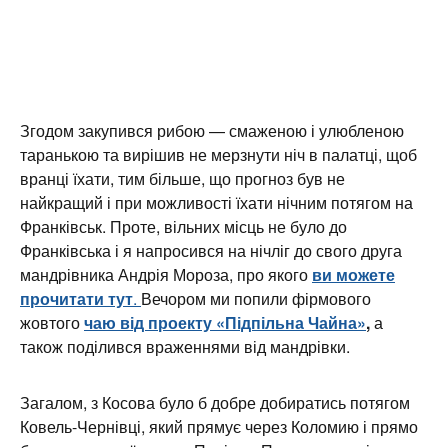
Згодом закупився рибою — смаженою і улюбленою
таранькою та вирішив не мерзнути ніч в палатці, щоб
вранці їхати, тим більше, що прогноз був не
найкращий і при можливості їхати нічним потягом на
Франківськ. Проте, вільних місць не було до
Франківська і я напросився на нічліг до свого друга
мандрівника Андрія Мороза, про якого
ви можете
прочитати тут
.
Вечором ми попили фірмового
жовтого
чаю від проекту «Підпільна Чайна»
,
а
також поділився враженнями від мандрівки.
Загалом, з Косова було б добре добиратись потягом
Ковель-Чернівці, який прямує через Коломию і прямо
без пересадок їхати на Полісся. Проте, останнім
часом його зробили не щоденним потягом і через це
стало важко взяти на нього квитки. Хоча якщо
планувати мандрівку наперед, то це напевно
найкращий і найдешевший варіант, адже за автобус
Світязь-Львів я заплатив 150 грн.