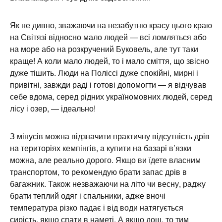
дуже тішить. Люди на Поліссі дуже спокійні, мирні і
привітні, завжди раді і готові допомогти — я відчував
себе вдома, серед рідних україномовних людей, серед
лісу і озер, — ідеально!
З мінусів можна відзначити практичну відсутність дрів
на територіях кемпінгів, а купити на базарі в’язки
можна, але реально дорого. Якщо ви їдете власним
транспортом, то рекомендую брати запас дрів в
багажник. Також незважаючи на літо чи весну, раджу
брати теплий одяг і спальники, адже вночі
температура різко падає і від води натягується
сирість, якщо спати в наметі. А якщо дощ, то тим
більше — можна реально простудитись, все-таки це
крайня Північ України і не варто очікувати південного
тепла.
Також рекомендую не обмежуватись Світязем, а