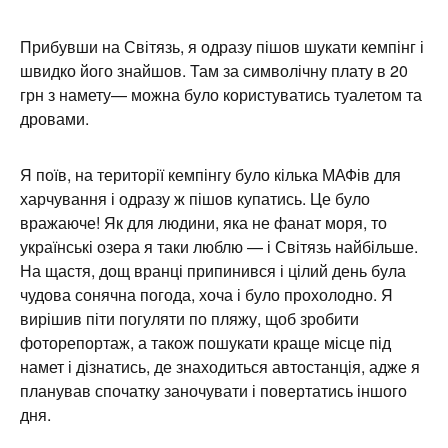
Прибувши на Світязь, я одразу пішов шукати кемпінг і
швидко його знайшов. Там за символічну плату в 20
грн з намету— можна було користуватись туалетом та
дровами.
Я поїв, на території кемпінгу було кілька МАФів для
харчування і одразу ж пішов купатись. Це було
вражаюче! Як для людини, яка не фанат моря, то
українські озера я таки люблю — і Світязь найбільше.
На щастя, дощ вранці припинився і цілий день була
чудова сонячна погода, хоча і було прохолодно. Я
вирішив піти погуляти по пляжу, щоб зробити
фоторепортаж, а також пошукати краще місце під
намет і дізнатись, де знаходиться автостанція, адже я
планував спочатку заночувати і повертатись іншого
дня.