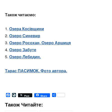
Озеро Синевир
Озеро Росохан, Озеро Аршиця
Озеро Забуте
Озеро Лебедин.
Тарас ПАСИМОК. Фото автора.
Facebook
LiveJournal
Share
Post
Share
Також Читайте: