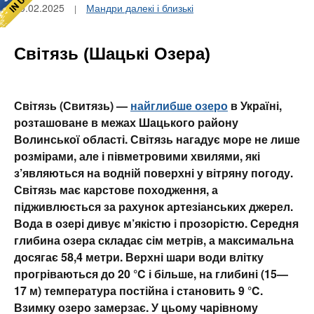
10.02.2025
Мандри далекі і близькі
Світязь (Шацькі Озера)
Світязь (Свитязь) —
найглибше озеро
в Україні,
розташоване в межах Шацького району
Волинської області. Світязь нагадує море не лише
розмірами, але і півметровими хвилями, які
з’являються на водній поверхні у вітряну погоду.
Світязь має карстове походження, а
підживлюється за рахунок артезіанських джерел.
Вода в озері дивує м’якістю і прозорістю. Середня
глибина озера складає сім метрів, а максимальна
досягає 58,4 метри. Верхні шари води влітку
прогріваються до 20 °C і більше, на глибині (15—
17 м) температура постійна і становить 9 °C.
Взимку озеро замерзає. У цьому чарівному