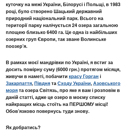
куточку на межі України, Білорусі і Польщі, в 1983
році, було створено Шацький державний
природний національний парк. Всього на
території парку налічується 24 озера загальною
площею близько 6400 га. Це одна із найбільших
озерних груп Європи, так зване Волинське
поозер’я.
В рамках моєї мандрівки по Україні, я встиг за
досить помірну суму (6000 грн.) протягом місяця,
живучи в наметі, побачити
красу Горган
і
Закарпаття
,
Півдня
та
Сходу України
,
Азовського
моря
та озера Світязь, про яке я вам і розповім в
даній статті, адже це озеро в моєму списку
найкращих місць стоїть на ПЕРШОМУ місці!
Обов’язково повернусь туди знову.
Як добратись?